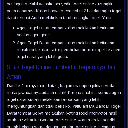
bettingan melalui website penyedia togel online? Mungkin
pada dasarnya Kalian hanya mengetahui 2 hal dari agen togel
darat tempat Anda melakukan taruhan angka togel. Yaitu :
Agen Togel Darat tempat kalian melakukan bettingan
adalah agen gede.
Agen Togel Darat tempat kalian melakukan bettingan
masih melakukan setor pembelian nomor togel ke agen
togel darat yang lebih gede.
Situs Togel Online Cambodia Terpercaya dan
Aman
Dari ke 2 pernyataan diatas, bagian manapun pilihan Anda
maka jawabannya adalah salah! Karena saat ini, semua agen
togel darat sudah melakukan terobosan yang lebih
menguntungkan dan tidak berisiko. Yaitu antara Bandar Togel
Darat tempat Sobat melakukan betting togel menyetor hasil
taruhan Sobat ke Bandar togel online. Atau mereka sendiri
sudah bekerja sama dengan bandar togel online, sehingga