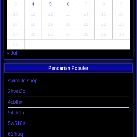
3
4
5
6
7
8
9
10
11
12
13
14
15
16
17
18
19
20
21
22
23
24
25
26
27
28
29
30
31
« Jul
Pencarian Populer
swimlife shop
2hwu3c
4cblhx
541k1u
5w518n
61fhuq