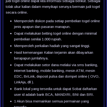
judi togel online dapat kita informasi sebagai berikut. Sebagai
tolak ukur kalian dalam menyikapi serunya bermain judi togel
secara online.
Memperoleh diskon pada setiap pembelian togel online
jenis apapun dan pasaran manapun.
Dapat melakukan betting togel online dengan minimal
pembelian senilai 1.000 rupiah.
Memperoleh perkalian hadiah yang sangat tinggi.
Hasil kemenangan Kalian terjamin akan dibayarkan
berapapun jumlahnya.
Dapat melakukan setor dana melalui via sms banking,
internet banking, mobile banking, mesin ATM, mesin
EDC, BriLink, deposit pulsa dan dompet online ( OVO,
LinkAja, dll ).
Bank lokal yang tersedia untuk dapat Sobat daftarkan
user id adalah bank BCA, MANDIRI, BNI dan BRI.
1 Akun bisa memainkan semua permainan yang
tersedia