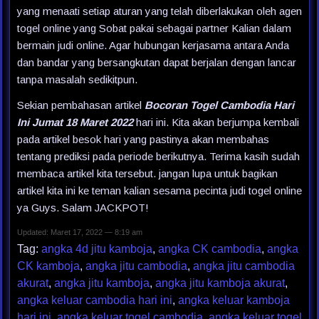
yang menaati setiap aturan yang telah diberlakukan oleh agen
togel online yang Sobat pakai sebagai partner Kalian dalam
bermain judi online. Agar hubungan kerjasama antara Anda
dan bandar yang bersangkutan dapat berjalan dengan lancar
tanpa masalah sedikitpun.
Sekian pembahasan artikel
Bocoran Togel Cambodia Hari
Ini Jumat 18 Maret 2022
hari ini. Kita akan berjumpa kembali
pada artikel besok hari yang pastinya akan membahas
tentang prediksi pada periode berikutnya. Terima kasih sudah
membaca artikel kita tersebut. jangan lupa untuk bagikan
artikel kita ini ke teman kalian sesama pecinta judi togel online
ya Guys. Salam JACKPOT!
Updated: Maret 17, 2022 — 8:19 am
Tag:
angka 4d jitu kamboja
,
angka CK cambodia
,
angka
CK kamboja
,
angka jitu cambodia
,
angka jitu cambodia
akurat
,
angka jitu kamboja
,
angka jitu kamboja akurat
,
angka keluar cambodia hari ini
,
angka keluar kamboja
hari ini
,
angka keluar togel cambodia
,
angka keluar togel