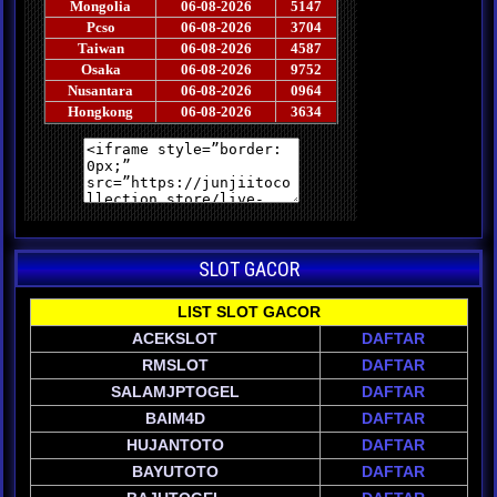
SLOT GACOR
LIST SLOT GACOR
ACEKSLOT
DAFTAR
RMSLOT
DAFTAR
SALAMJPTOGEL
DAFTAR
BAIM4D
DAFTAR
HUJANTOTO
DAFTAR
BAYUTOTO
DAFTAR