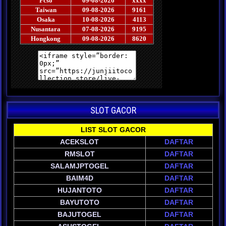
SLOT GACOR
LIST SLOT GACOR
ACEKSLOT
DAFTAR
RMSLOT
DAFTAR
SALAMJPTOGEL
DAFTAR
BAIM4D
DAFTAR
HUJANTOTO
DAFTAR
BAYUTOTO
DAFTAR
BAJUTOGEL
DAFTAR