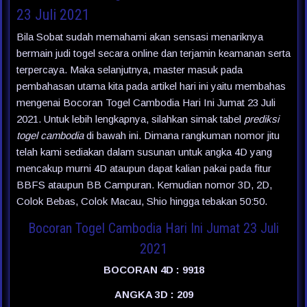
23 Juli 2021
Bila Sobat sudah memahami akan sensasi menariknya
bermain judi togel secara online dan terjamin keamanan serta
terpercaya. Maka selanjutnya, master masuk pada
pembahasan utama kita pada artikel hari ini yaitu membahas
mengenai Bocoran Togel Cambodia Hari Ini Jumat 23 Juli
2021. Untuk lebih lengkapnya, silahkan simak tabel
prediksi
togel cambodia
di bawah ini. Dimana rangkuman nomor jitu
telah kami sediakan dalam susunan untuk angka 4D yang
mencakup murni 4D ataupun dapat kalian pakai pada fitur
BBFS ataupun BB Campuran. Kemudian nomor 3D, 2D,
Colok Bebas, Colok Macau, Shio hingga tebakan 50:50.
Bocoran Togel Cambodia Hari Ini Jumat 23 Juli
2021
BOCORAN 4D : 9918
ANGKA 3D : 209