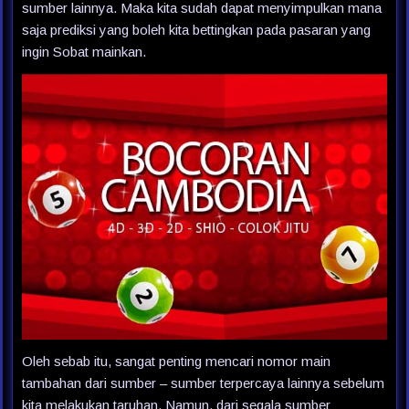
sumber lainnya. Maka kita sudah dapat menyimpulkan mana
saja prediksi yang boleh kita bettingkan pada pasaran yang
ingin Sobat mainkan.
Oleh sebab itu, sangat penting mencari nomor main
tambahan dari sumber – sumber terpercaya lainnya sebelum
kita melakukan taruhan. Namun, dari segala sumber