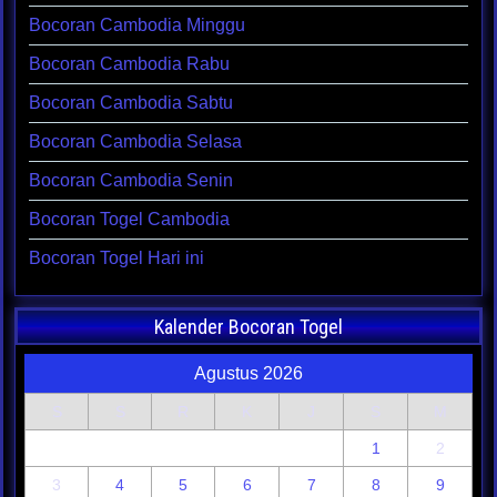
Bocoran Cambodia Minggu
Bocoran Cambodia Rabu
Bocoran Cambodia Sabtu
Bocoran Cambodia Selasa
Bocoran Cambodia Senin
Bocoran Togel Cambodia
Bocoran Togel Hari ini
Kalender Bocoran Togel
Agustus 2026
S
S
R
K
J
S
M
1
2
3
4
5
6
7
8
9