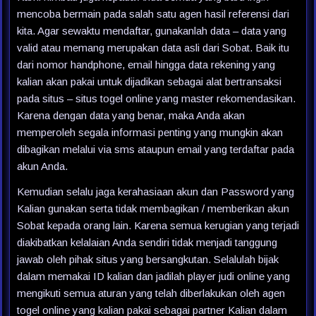
mencoba bermain pada salah satu agen hasil referensi dari
kita. Agar sewaktu mendaftar, gunakanlah data – data yang
valid atau memang merupakan data asli dari Sobat. Baik itu
dari nomor handphone, email hingga data rekening yang
kalian akan pakai untuk dijadikan sebagai alat bertransaksi
pada situs – situs togel online yang master rekomendasikan.
Karena dengan data yang benar, maka Anda akan
memperoleh segala informasi penting yang mungkin akan
dibagikan melalui via sms ataupun email yang terdaftar pada
akun Anda.
Kemudian selalu jaga kerahasiaan akun dan Password yang
Kalian gunakan serta tidak membagikan / memberikan akun
Sobat kepada orang lain. Karena semua kerugian yang terjadi
diakibatkan kelalaian Anda sendiri tidak menjadi tanggung
jawab oleh pihak situs yang bersangkutan. Selalulah bijak
dalam memakai ID kalian dan jadilah player judi online yang
mengikuti semua aturan yang telah diberlakukan oleh agen
togel online yang kalian pakai sebagai partner Kalian dalam