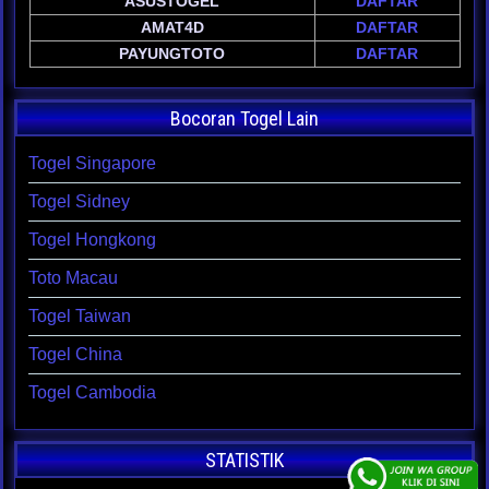
ASUSTOGEL
DAFTAR
AMAT4D
DAFTAR
PAYUNGTOTO
DAFTAR
Bocoran Togel Lain
Togel Singapore
Togel Sidney
Togel Hongkong
Toto Macau
Togel Taiwan
Togel China
Togel Cambodia
STATISTIK