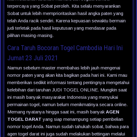
terpercaya yang Sobat peroleh. Kita selalu menyarankan
Sobat untuk lebih memprioritaskan hasil angka paten yang
telah Anda racik sendiri. Karena kepuasan sewaktu bermain
judi terletak pada hasil keputusan yang mendasar pada
pilihan masing-masing.
Cara Taruh Bocoran Togel Cambodia Hari Ini
Jumat 23 Juli 2021
Namun sebelum master membahas lebih jauh mengenai
nomor paten yang akan kita bagikan pada hari ini. Kami mau
memberikan sedikit informasi tentang pentingnya mengetahui
kelebihan dari taruhan JUDI TOGEL ONLINE. Mungkin saat
ini masih banyak masyarakat Indonesia yang menyukai
permainan togel, namun belum menikmatinya secara online.
Memang nyatanya hingga saat ini, masih banyak
AGEN
TOGEL DARAT
yang siap menampung setiap pembelian
nomor togel Anda. Namun sudah tahukah sobat, bahwa para
agen togel darat ini juga sudah melakukan bettingan melalui