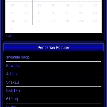
10
11
12
13
14
15
16
17
18
19
20
21
22
23
24
25
26
27
28
29
30
31
« Jul
Pencarian Populer
swimlife shop
2hwu3c
4cblhx
541k1u
5w518n
61fhuq