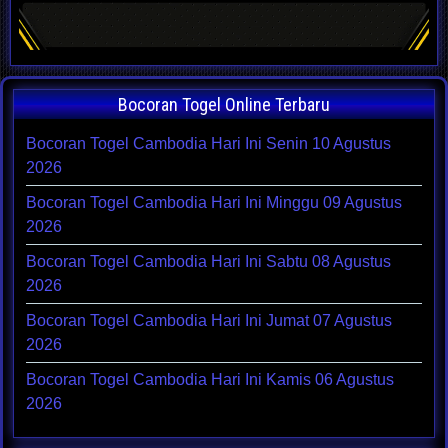
Bocoran Togel Online Terbaru
Bocoran Togel Cambodia Hari Ini Senin 10 Agustus
2026
Bocoran Togel Cambodia Hari Ini Minggu 09 Agustus
2026
Bocoran Togel Cambodia Hari Ini Sabtu 08 Agustus
2026
Bocoran Togel Cambodia Hari Ini Jumat 07 Agustus
2026
Bocoran Togel Cambodia Hari Ini Kamis 06 Agustus
2026