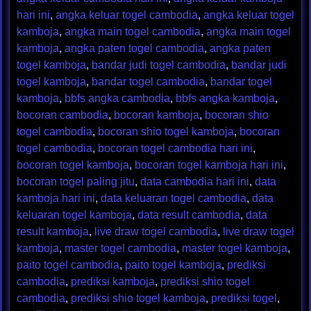
hari ini
,
angka keluar togel cambodia
,
angka keluar togel
kamboja
,
angka main togel cambodia
,
angka main togel
kamboja
,
angka paten togel cambodia
,
angka paten
togel kamboja
,
bandar judi togel cambodia
,
bandar judi
togel kamboja
,
bandar togel cambodia
,
bandar togel
kamboja
,
bbfs angka cambodia
,
bbfs angka kamboja
,
bocoran cambodia
,
bocoran kamboja
,
bocoran shio
togel cambodia
,
bocoran shio togel kamboja
,
bocoran
togel cambodia
,
bocoran togel cambodia hari ini
,
bocoran togel kamboja
,
bocoran togel kamboja hari ini
,
bocoran togel paling jitu
,
data cambodia hari ini
,
data
kamboja hari ini
,
data keluaran togel cambodia
,
data
keluaran togel kamboja
,
data result cambodia
,
data
result kamboja
,
live draw togel cambodia
,
live draw togel
kamboja
,
master togel cambodia
,
master togel kamboja
,
paito togel cambodia
,
paito togel kamboja
,
prediksi
cambodia
,
prediksi kamboja
,
prediksi shio togel
cambodia
,
prediksi shio togel kamboja
,
prediksi togel
,