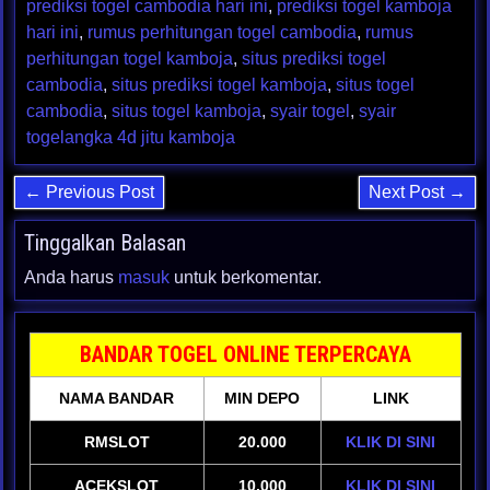
prediksi togel cambodia hari ini
,
prediksi togel kamboja
hari ini
,
rumus perhitungan togel cambodia
,
rumus
perhitungan togel kamboja
,
situs prediksi togel
cambodia
,
situs prediksi togel kamboja
,
situs togel
cambodia
,
situs togel kamboja
,
syair togel
,
syair
togelangka 4d jitu kamboja
← Previous Post
Next Post →
Tinggalkan Balasan
Anda harus
masuk
untuk berkomentar.
BANDAR TOGEL ONLINE TERPERCAYA
NAMA BANDAR
MIN DEPO
LINK
RMSLOT
20.000
KLIK DI SINI
ACEKSLOT
10.000
KLIK DI SINI