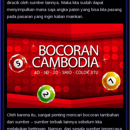
diracik oleh sumber lainnya. Maka kita sudah dapat
menyimpulkan mana saja angka paten yang bisa kita pasang
pada pasaran yang ingin kalian mainkan.
Oleh karena itu, sangat penting mencari bocoran tambahan
dari sumber – sumber terbaik lainnya sebelum kita
melakukan bettingan. Namun, dari segala sumber terpercaya