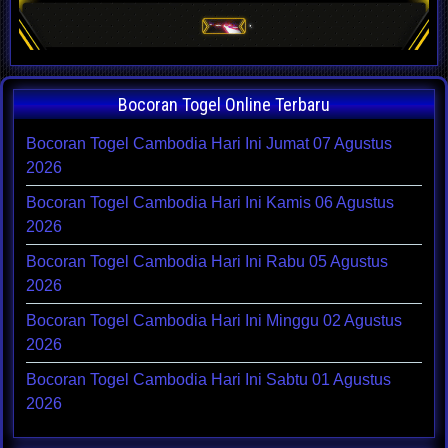
Bocoran Togel Online Terbaru
Bocoran Togel Cambodia Hari Ini Jumat 07 Agustus
2026
Bocoran Togel Cambodia Hari Ini Kamis 06 Agustus
2026
Bocoran Togel Cambodia Hari Ini Rabu 05 Agustus
2026
Bocoran Togel Cambodia Hari Ini Minggu 02 Agustus
2026
Bocoran Togel Cambodia Hari Ini Sabtu 01 Agustus
2026