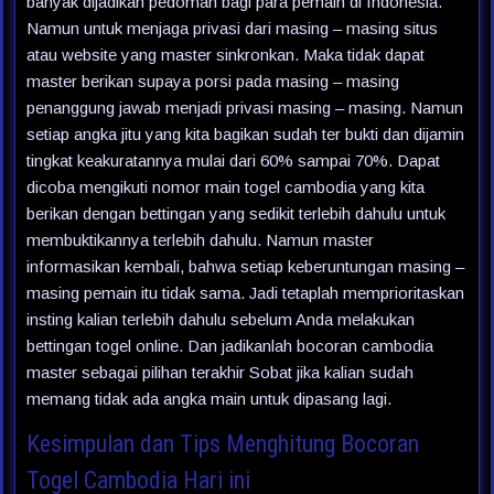
banyak dijadikan pedoman bagi para pemain di Indonesia.
Namun untuk menjaga privasi dari masing – masing situs
atau website yang master sinkronkan. Maka tidak dapat
master berikan supaya porsi pada masing – masing
penanggung jawab menjadi privasi masing – masing. Namun
setiap angka jitu yang kita bagikan sudah ter bukti dan dijamin
tingkat keakuratannya mulai dari 60% sampai 70%. Dapat
dicoba mengikuti nomor main togel cambodia yang kita
berikan dengan bettingan yang sedikit terlebih dahulu untuk
membuktikannya terlebih dahulu. Namun master
informasikan kembali, bahwa setiap keberuntungan masing –
masing pemain itu tidak sama. Jadi tetaplah memprioritaskan
insting kalian terlebih dahulu sebelum Anda melakukan
bettingan togel online. Dan jadikanlah bocoran cambodia
master sebagai pilihan terakhir Sobat jika kalian sudah
memang tidak ada angka main untuk dipasang lagi.
Kesimpulan dan Tips Menghitung Bocoran
Togel Cambodia Hari ini