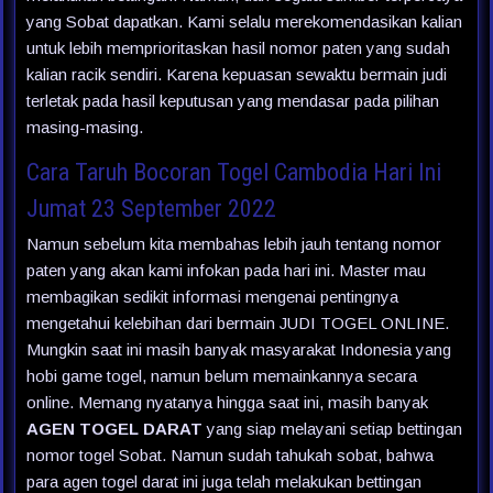
yang Sobat dapatkan. Kami selalu merekomendasikan kalian
untuk lebih memprioritaskan hasil nomor paten yang sudah
kalian racik sendiri. Karena kepuasan sewaktu bermain judi
terletak pada hasil keputusan yang mendasar pada pilihan
masing-masing.
Cara Taruh Bocoran Togel Cambodia Hari Ini
Jumat 23 September 2022
Namun sebelum kita membahas lebih jauh tentang nomor
paten yang akan kami infokan pada hari ini. Master mau
membagikan sedikit informasi mengenai pentingnya
mengetahui kelebihan dari bermain JUDI TOGEL ONLINE.
Mungkin saat ini masih banyak masyarakat Indonesia yang
hobi game togel, namun belum memainkannya secara
online. Memang nyatanya hingga saat ini, masih banyak
AGEN TOGEL DARAT
yang siap melayani setiap bettingan
nomor togel Sobat. Namun sudah tahukah sobat, bahwa
para agen togel darat ini juga telah melakukan bettingan