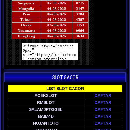
SLOT GACOR
LIST SLOT GACOR
ACEKSLOT
DAFTAR
RMSLOT
DAFTAR
SALAMJPTOGEL
DAFTAR
BAIM4D
DAFTAR
HUJANTOTO
DAFTAR