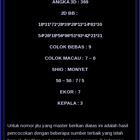
ANGKA 3D : 369
2D BB :
18*31*71*28*39*28*11*14*81*30
54*26*18*56*96*51*93*42*21*31
COLOK BEBAS : 9
COLOK MACAU : 7 – 0
SHIO : MONYET
50 – 50 : 7 / 5
EKOR : 7
KEPALA : 3
Untuk nomor jitu yang master berikan diatas ini adalah hasil
pencocokan dengan beberapa sumber terbaik yang telah