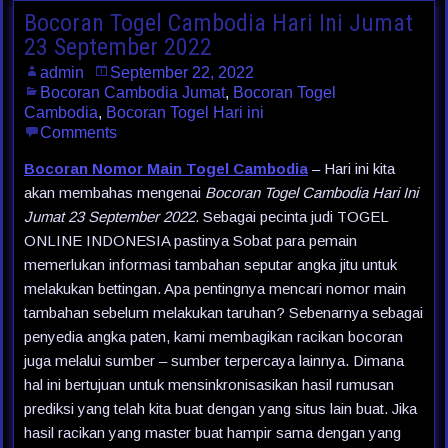
Bocoran Togel Cambodia Hari Ini Jumat
23 September 2022
admin
September 22, 2022
Bocoran Cambodia Jumat
,
Bocoran Togel
Cambodia
,
Bocoran Togel Hari ini
Comments
Bocoran Nomor Main Togel Cambodia
– Hari ini kita
akan membahas mengenai
Bocoran Togel Cambodia Hari Ini
Jumat 23 September 2022
. Sebagai pecinta judi TOGEL
ONLINE INDONESIA pastinya Sobat para pemain
memerlukan informasi tambahan seputar angka jitu untuk
melakukan bettingan. Apa pentingnya mencari nomor main
tambahan sebelum melakukan taruhan? Sebenarnya sebagai
penyedia angka paten, kami membagikan racikan bocoran
juga melalui sumber – sumber terpercaya lainnya. Dimana
hal ini bertujuan untuk mensinkronisasikan hasil rumusan
prediksi yang telah kita buat dengan yang situs lain buat. Jika
hasil racikan yang master buat hampir sama dengan yang