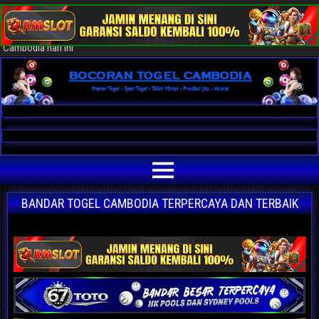
Bocoran Togel Cambodia AKURAT
Bocoran angka jitu togel Cambodia paling akurat | prediksi situs agen
bandar togel Cambodia terpercaya | nomor main Cambodia | data keluaran
Cambodia hari ini
BANDAR TOGEL CAMBODIA TERPERCAYA DAN TERBAIK