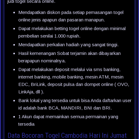
judi togel secara online.
Mendapatkan diskon pada setiap pemasangan togel
online jenis apapun dan pasaran manapun.
Dapat melakukan betting togel online dengan minimal
pembelian senilai 1.000 rupiah.
Mendapatkan perkalian hadiah yang sangat tinggi.
Hasil kemenangan Sobat terjamin akan dibayarkan
berapapun nominalnya.
Dapat melakukan deposit melalui via sms banking,
internet banking, mobile banking, mesin ATM, mesin
EDC, BriLink, deposit pulsa dan dompet online ( OVO,
LinkAja, dll ).
Bank lokal yang tersedia untuk bisa Anda daftarkan user
id adalah bank BCA, MANDIRI, BNI dan BRI.
1 Akun dapat memainkan semua permainan yang
tersedia
Data Bocoran Togel Cambodia Hari Ini Jumat