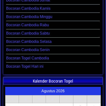
Bocoran Cambodia Jumat
Bocoran Cambodia Kamis
Bocoran Cambodia Minggu
Bocoran Cambodia Rabu
Bocoran Cambodia Sabtu
Bocoran Cambodia Selasa
Bocoran Cambodia Senin
Bocoran Togel Cambodia
Bocoran Togel Hari ini
Kalender Bocoran Togel
Agustus 2026
S
S
R
K
J
S
M