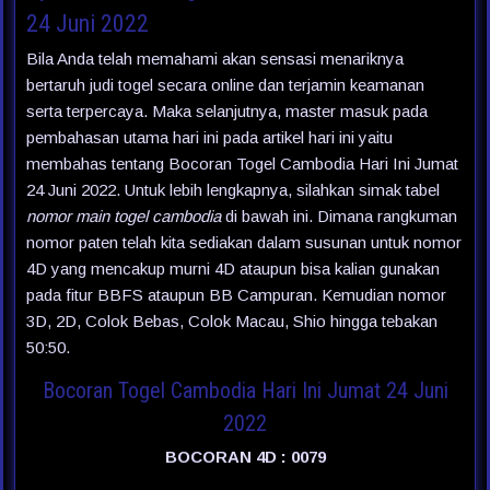
24 Juni 2022
Bila Anda telah memahami akan sensasi menariknya
bertaruh judi togel secara online dan terjamin keamanan
serta terpercaya. Maka selanjutnya, master masuk pada
pembahasan utama hari ini pada artikel hari ini yaitu
membahas tentang Bocoran Togel Cambodia Hari Ini Jumat
24 Juni 2022. Untuk lebih lengkapnya, silahkan simak tabel
nomor main togel cambodia
di bawah ini. Dimana rangkuman
nomor paten telah kita sediakan dalam susunan untuk nomor
4D yang mencakup murni 4D ataupun bisa kalian gunakan
pada fitur BBFS ataupun BB Campuran. Kemudian nomor
3D, 2D, Colok Bebas, Colok Macau, Shio hingga tebakan
50:50.
Bocoran Togel Cambodia Hari Ini Jumat 24 Juni
2022
BOCORAN 4D : 0079