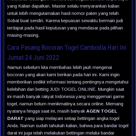
yang Kalian dapatkan. Master selalu menyarankan kalian
untuk lebih mengutamakan hasil nomor paten yang telah
Sobat buat sendiri. Karena kepuasan sewaktu bermain judi
terdapat pada hasil keputusan yang mendasar pada pilihan
masing-masing.
Cara Pasang Bocoran Togel Cambodia Hari Ini
Jumat 24 Juni 2022
Namun sebelum kita membahas lebih jauh mengenai
bocoran yang akan kami berikan pada hari ini. Kami ingin
memberikan sedikit informasi tentang pentingnya mengetahui
kelebihan dari betting JUDI TOGEL ONLINE. Mungkin saat
ini masih banyak rakyat Indonesia yang menggemari game
togel, namun belum menikmatinya secara online. Memang
nyatanya hingga saat ini, masih banyak
AGEN TOGEL
DARAT
yang siap melayani setiap bettingan angka togel
Anda. Namun sudah tahukah kalian, bahwa para bandar togel
darat ini juga telah melakukan bettingan melalui bandar