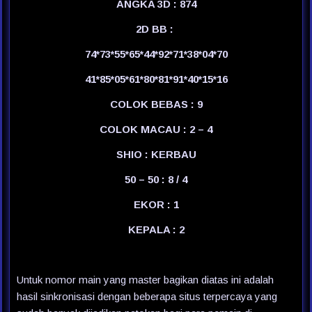
ANGKA 3D : 874
2D BB :
74*73*55*65*44*92*71*38*04*70
41*85*05*61*80*81*91*40*15*16
COLOK BEBAS : 9
COLOK MACAU : 2 – 4
SHIO : KERBAU
50 – 50 : 8 / 4
EKOR : 1
KEPALA : 2
Untuk nomor main yang master bagikan diatas ini adalah
hasil sinkronisasi dengan beberapa situs terpercaya yang