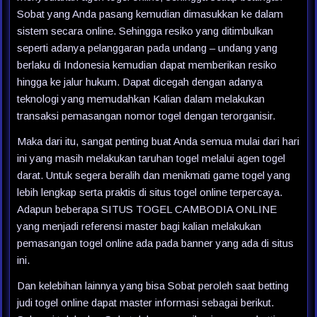
Sobat yang Anda pasang kemudian dimasukkan ke dalam
sistem secara online. Sehingga resiko yang ditimbulkan
seperti adanya pelanggaran pada undang – undang yang
berlaku di Indonesia kemudian dapat memberikan resiko
hingga ke jalur hukum. Dapat dicegah dengan adanya
teknologi yang memudahkan Kalian dalam melakukan
transaksi pemasangan nomor togel dengan terorganisir.
Maka dari itu, sangat penting buat Anda semua mulai dari hari
ini yang masih melakukan taruhan togel melalui agen togel
darat. Untuk segera beralih dan menikmati game togel yang
lebih lengkap serta praktis di situs togel online terpercaya.
Adapun beberapa SITUS TOGEL CAMBODIA ONLINE
yang menjadi referensi master bagi kalian melakukan
pemasangan togel online ada pada banner yang ada di situs
ini.
Dan kelebihan lainnya yang bisa Sobat peroleh saat betting
judi togel online dapat master informasi sebagai berikut.