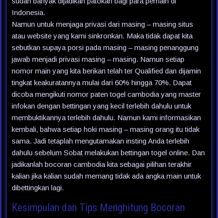
sudah banyak dijadikan patokan bagi para pemain di
Indonesia.
Namun untuk menjaga privasi dari masing – masing situs
atau website yang kami sinkronkan. Maka tidak dapat kita
sebutkan supaya porsi pada masing – masing penanggung
jawab menjadi privasi masing – masing. Namun setiap
nomor main yang kita berikan telah ter Qualified dan dijamin
tingkat keakuratannya mulai dari 60% hingga 70%. Dapat
dicoba mengikuti nomor paten togel cambodia yang master
infokan dengan bettingan yang kecil terlebih dahulu untuk
membuktikannya terlebih dahulu. Namun kami informasikan
kembali, bahwa setiap hoki masing – masing orang itu tidak
sama. Jadi tetaplah mengutamakan insting Anda terlebih
dahulu sebelum Sobat melakukan bettingan togel online. Dan
jadikanlah bocoran cambodia kita sebagai pilihan terakhir
kalian jika kalian sudah memang tidak ada angka main untuk
dibettingkan lagi.
Kesimpulan dan Tips Menghitung Bocoran