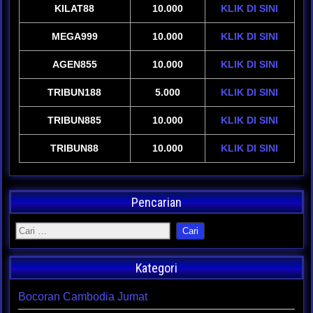
KILAT88
10.000
KLIK DI SINI
MEGA999
10.000
KLIK DI SINI
AGEN855
10.000
KLIK DI SINI
TRIBUN188
5.000
KLIK DI SINI
TRIBUN885
10.000
KLIK DI SINI
TRIBUN88
10.000
KLIK DI SINI
Pencarian
Kategori
Bocoran Cambodia Jumat