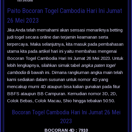
Paito Bocoran Togel Cambodia Hari Ini Jumat
26 Mei 2023
Jika Anda telah memahami akan sensasi menariknya betting
judi togel secara online dan terjamin keamanan serta
terpercaya. Maka selanjutnya, kita masuk pada pembahasan
utama kita pada artikel hari ini yaitu membahas mengenai
Bocoran Togel Cambodia Hari Ini Jumat 26 Mei 2023. Untuk
lebih lengkapnya, silahkan simak tabel
angka paten togel
cambodia
di bawah ini. Dimana rangkuman angka main telah
kami sediakan dalam susunan untuk nomor 4D yang
mencakup murni 4D ataupun bisa kalian gunakan pada fitur
BBFS ataupun BB Campuran. Kemudian nomor 3D, 2D,
Colok Bebas, Colok Macau, Shio hingga tebakan 50:50.
Bocoran Togel Cambodia Hari Ini Jumat 26 Mei
2023
BOCORAN 4D : 7910