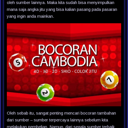
oleh sumber lainnya. Maka kita sudah bisa menyimpulkan
mana saja angka jitu yang bisa kalian pasang pada pasaran
yang ingin anda mainkan.
Oleh sebab itu, sangat penting mencari bocoran tambahan
dari sumber – sumber terpercaya lainnya sebelum kita
melakukan pembelian. Namun, dari segala sumber terbaik