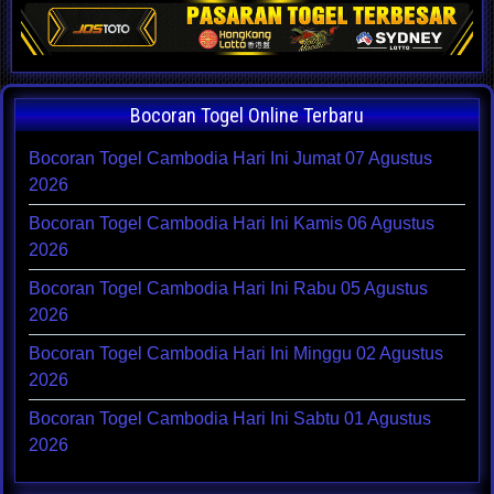
Bocoran Togel Online Terbaru
Bocoran Togel Cambodia Hari Ini Jumat 07 Agustus
2026
Bocoran Togel Cambodia Hari Ini Kamis 06 Agustus
2026
Bocoran Togel Cambodia Hari Ini Rabu 05 Agustus
2026
Bocoran Togel Cambodia Hari Ini Minggu 02 Agustus
2026
Bocoran Togel Cambodia Hari Ini Sabtu 01 Agustus
2026