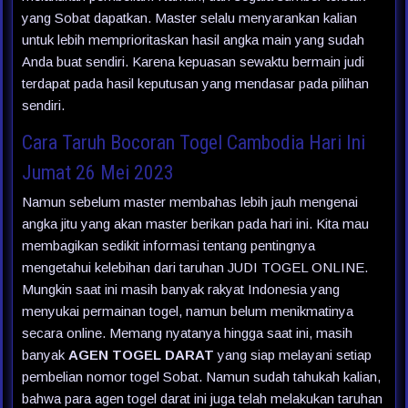
yang Sobat dapatkan. Master selalu menyarankan kalian
untuk lebih memprioritaskan hasil angka main yang sudah
Anda buat sendiri. Karena kepuasan sewaktu bermain judi
terdapat pada hasil keputusan yang mendasar pada pilihan
sendiri.
Cara Taruh Bocoran Togel Cambodia Hari Ini
Jumat 26 Mei 2023
Namun sebelum master membahas lebih jauh mengenai
angka jitu yang akan master berikan pada hari ini. Kita mau
membagikan sedikit informasi tentang pentingnya
mengetahui kelebihan dari taruhan JUDI TOGEL ONLINE.
Mungkin saat ini masih banyak rakyat Indonesia yang
menyukai permainan togel, namun belum menikmatinya
secara online. Memang nyatanya hingga saat ini, masih
banyak
AGEN TOGEL DARAT
yang siap melayani setiap
pembelian nomor togel Sobat. Namun sudah tahukah kalian,
bahwa para agen togel darat ini juga telah melakukan taruhan