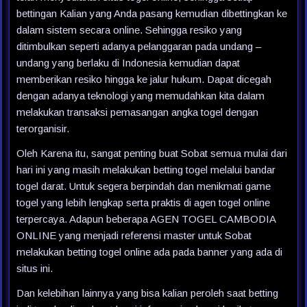
bettingan Kalian yang Anda pasang kemudian dibettingkan ke
dalam sistem secara online. Sehingga resiko yang
ditimbulkan seperti adanya pelanggaran pada undang –
undang yang berlaku di Indonesia kemudian dapat
memberikan resiko hingga ke jalur hukum. Dapat dicegah
dengan adanya teknologi yang memudahkan kita dalam
melakukan transaksi pemasangan angka togel dengan
terorganisir.
Oleh Karena itu, sangat penting buat Sobat semua mulai dari
hari ini yang masih melakukan betting togel melalui bandar
togel darat. Untuk segera berpindah dan menikmati game
togel yang lebih lengkap serta praktis di agen togel online
terpercaya. Adapun beberapa AGEN TOGEL CAMBODIA
ONLINE yang menjadi referensi master untuk Sobat
melakukan betting togel online ada pada banner yang ada di
situs ini.
Dan kelebihan lainnya yang bisa kalian peroleh saat betting