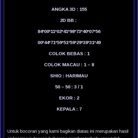
ANGKA 3D : 155
2D BB :
84*00*11*02*41*98*73*40*07*56
00*44*71*59*51*59*29*38*31*49
COLOK BEBAS : 1
COLOK MACAU : 1 – 8
SHIO : HARIMAU
50 – 50 : 3 / 1
EKOR : 2
KEPALA : 7
Untuk bocoran yang kami bagikan diatas ini merupakan hasil