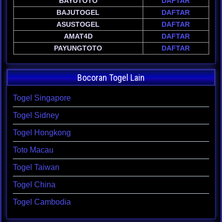
BAYUTOTO
DAFTAR
BAJUTOGEL
DAFTAR
ASUSTOGEL
DAFTAR
AMAT4D
DAFTAR
PAYUNGTOTO
DAFTAR
Bocoran Togel Lain
Togel Singapore
Togel Sidney
Togel Hongkong
Toto Macau
Togel Taiwan
Togel China
Togel Cambodia