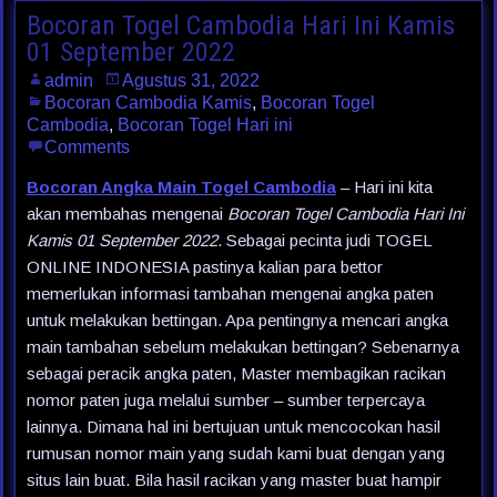
Bocoran Togel Cambodia Hari Ini Kamis
01 September 2022
admin
Agustus 31, 2022
Bocoran Cambodia Kamis
,
Bocoran Togel
Cambodia
,
Bocoran Togel Hari ini
Comments
Bocoran Angka Main Togel Cambodia
– Hari ini kita
akan membahas mengenai
Bocoran Togel Cambodia Hari Ini
Kamis 01 September 2022
. Sebagai pecinta judi TOGEL
ONLINE INDONESIA pastinya kalian para bettor
memerlukan informasi tambahan mengenai angka paten
untuk melakukan bettingan. Apa pentingnya mencari angka
main tambahan sebelum melakukan bettingan? Sebenarnya
sebagai peracik angka paten, Master membagikan racikan
nomor paten juga melalui sumber – sumber terpercaya
lainnya. Dimana hal ini bertujuan untuk mencocokan hasil
rumusan nomor main yang sudah kami buat dengan yang
situs lain buat. Bila hasil racikan yang master buat hampir