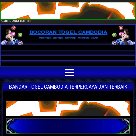
Bocoran Togel Cambodia AKURAT
Bocoran angka jitu togel Cambodia paling akurat | prediksi situs agen
bandar togel Cambodia terpercaya | nomor main Cambodia | data keluaran
Cambodia hari ini
BANDAR TOGEL CAMBODIA TERPERCAYA DAN TERBAIK