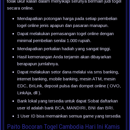
tolak ukur kalian dalam menyikapi serunya bermain judi togel
secara online.
Mendapatkan potongan harga pada setiap pembelian
togel online jenis apapun dan pasaran manapun.
Dapat melakukan pemasangan togel online dengan
minimal pembelian senilai 1.000 rupiah.
Mendapatkan perkalian hadiah yang sangat tinggi.
Hasil kemenangan Anda terjamin akan dibayarkan
berapapun jumlahnya.
Dapat melakukan setor dana melalui via sms banking,
internet banking, mobile banking, mesin ATM, mesin
EDC, BriLink, deposit pulsa dan dompet online ( OVO,
LinkAja, dll ).
Bank lokal yang tersedia untuk dapat Sobat daftarkan
user id adalah bank BCA, MANDIRI, BNI dan BRI.
1 User ID bisa memainkan semua game yang tersedia
Paito Bocoran Togel Cambodia Hari Ini Kamis