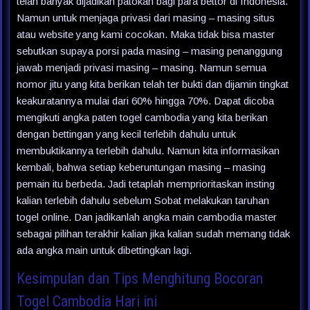
telah banyak dijadikan patokan bagi para bettor di Indonesia.
Namun untuk menjaga privasi dari masing – masing situs
atau website yang kami cocokan. Maka tidak bisa master
sebutkan supaya porsi pada masing – masing penanggung
jawab menjadi privasi masing – masing. Namun semua
nomor jitu yang kita berikan telah ter bukti dan dijamin tingkat
keakuratannya mulai dari 60% hingga 70%. Dapat dicoba
mengikuti angka paten togel cambodia yang kita berikan
dengan bettingan yang kecil terlebih dahulu untuk
membuktikannya terlebih dahulu. Namun kita informasikan
kembali, bahwa setiap keberuntungan masing – masing
pemain itu berbeda. Jadi tetaplah memprioritaskan insting
kalian terlebih dahulu sebelum Sobat melakukan taruhan
togel online. Dan jadikanlah angka main cambodia master
sebagai pilihan terakhir kalian jika kalian sudah memang tidak
ada angka main untuk dibettingkan lagi.
Kesimpulan dan Tips Menghitung Bocoran
Togel Cambodia Hari ini