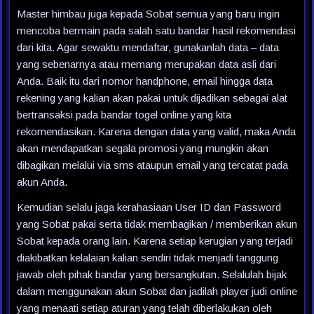
Master himbau juga kepada Sobat semua yang baru ingin
mencoba bermain pada salah satu bandar hasil rekomendasi
dari kita. Agar sewaktu mendaftar, gunakanlah data – data
yang sebenarnya atau memang merupakan data asli dari
Anda. Baik itu dari nomor handphone, email hingga data
rekening yang kalian akan pakai untuk dijadikan sebagai alat
bertransaksi pada bandar togel online yang kita
rekomendasikan. Karena dengan data yang valid, maka Anda
akan mendapatkan segala promosi yang mungkin akan
dibagikan melalui via sms ataupun email yang tercatat pada
akun Anda.
Kemudian selalu jaga kerahasiaan User ID dan Password
yang Sobat pakai serta tidak membagikan / memberikan akun
Sobat kepada orang lain. Karena setiap kerugian yang terjadi
diakibatkan kelalaian kalian sendiri tidak menjadi tanggung
jawab oleh pihak bandar yang bersangkutan. Selalulah bijak
dalam menggunakan akun Sobat dan jadilah player judi online
yang menaati setiap aturan yang telah diberlakukan oleh