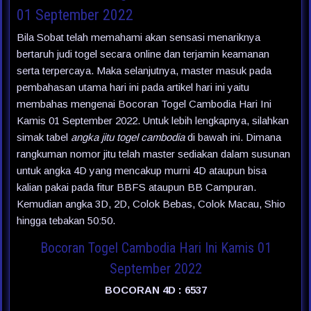
01 September 2022
Bila Sobat telah memahami akan sensasi menariknya
bertaruh judi togel secara online dan terjamin keamanan
serta terpercaya. Maka selanjutnya, master masuk pada
pembahasan utama hari ini pada artikel hari ini yaitu
membahas mengenai Bocoran Togel Cambodia Hari Ini
Kamis 01 September 2022. Untuk lebih lengkapnya, silahkan
simak tabel
angka jitu togel cambodia
di bawah ini. Dimana
rangkuman nomor jitu telah master sediakan dalam susunan
untuk angka 4D yang mencakup murni 4D ataupun bisa
kalian pakai pada fitur BBFS ataupun BB Campuran.
Kemudian angka 3D, 2D, Colok Bebas, Colok Macau, Shio
hingga tebakan 50:50.
Bocoran Togel Cambodia Hari Ini Kamis 01
September 2022
BOCORAN 4D : 6537