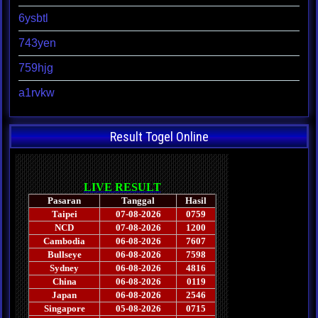
6ysbtl
743yen
759hjg
a1rvkw
Result Togel Online