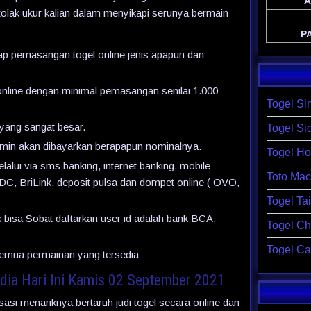
A
 tolak ukur kalian dalam menyikapi serunya bermain
P
p pemasangan togel online jenis apapun dan
 online dengan minimal pemasangan senilai 1.000
Togel Si
yang sangat besar.
Togel Si
amin akan dibayarkan berapapun nominalnya.
Togel H
alui via sms banking, internet banking, mobile
Toto Ma
C, BriLink, deposit pulsa dan dompet online ( OVO,
Togel Ta
k bisa Sobat daftarkan user id adalah bank BCA,
Togel Ch
Togel C
emua permainan yang tersedia
ia Hari Ini Kamis 02 September 2021
asi menariknya bertaruh judi togel secara online dan