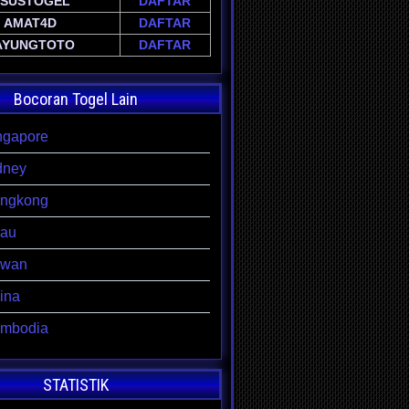
SUSTOGEL
DAFTAR
AMAT4D
DAFTAR
AYUNGTOTO
DAFTAR
Bocoran Togel Lain
ngapore
dney
ongkong
cau
iwan
ina
ambodia
STATISTIK