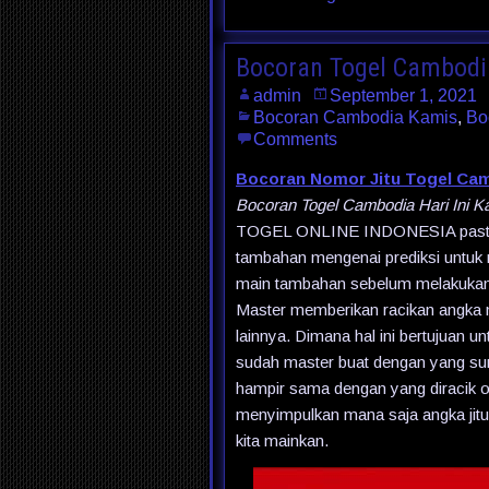
Bocoran Togel Cambodia
admin
September 1, 2021
Bocoran Cambodia Kamis
,
Bo
Comments
Bocoran Nomor Jitu Togel Ca
Bocoran Togel Cambodia Hari Ini 
TOGEL ONLINE INDONESIA pastin
tambahan mengenai prediksi untuk 
main tambahan sebelum melakukan
Master memberikan racikan angka 
lainnya. Dimana hal ini bertujuan 
sudah master buat dengan yang sumb
hampir sama dengan yang diracik o
menyimpulkan mana saja angka jitu
kita mainkan.