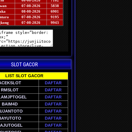
SLOT GACOR
LIST SLOT GACOR
ACEKSLOT
DAFTAR
RMSLOT
DAFTAR
LAMJPTOGEL
DAFTAR
BAIM4D
DAFTAR
UJANTOTO
DAFTAR
BAYUTOTO
DAFTAR
AJUTOGEL
DAFTAR