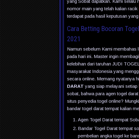
yang Sobat dapatkan. Kami selalu 
nomor main yang telah kalian racik
terdapat pada hasil keputusan yang
Cara Betting Bocoran Toge
2021
Namun sebelum Kami membahas lebi
pada hari ini. Master ingin membag
kelebihan dari taruhan JUDI TOGE
masyarakat Indonesia yang mengg
secara online. Memang nyatanya hi
DARAT
yang siap melayani setiap
sobat, bahwa para agen togel darat 
situs penyedia togel online? Mungk
bandar togel darat tempat kalian me
Agen Togel Darat tempat Sob
Bandar Togel Darat tempat so
pembelian angka togel ke band