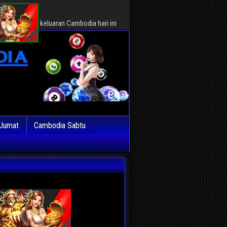
mbodia | data keluaran Cambodia hari ini
Jumat
Cambodia Sabtu