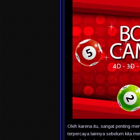
Oleh karena itu, sangat penting m
terpercaya lainnya sebelum kita me