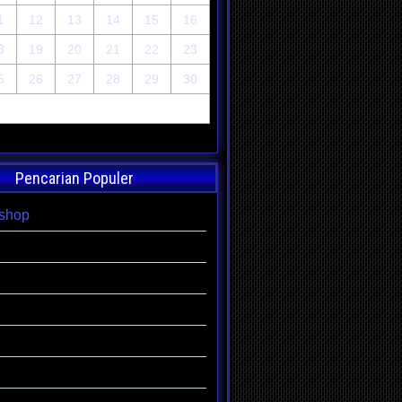
1
12
13
14
15
16
8
19
20
21
22
23
5
26
27
28
29
30
Pencarian Populer
 shop