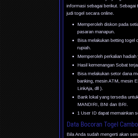
informasi sebagai berikut. Sebagai
judi togel secara online.
Memperoleh diskon pada setia
pasaran manapun.
Bisa melakukan betting togel
rupiah.
Memperoleh perkalian hadiah 
Hasil kemenangan Sobat terj
Bisa melakukan setor dana mel
banking, mesin ATM, mesin ED
LinkAja, dll ).
Bank lokal yang tersedia untu
MANDIRI, BNI dan BRI.
1 User ID dapat memainkan s
Data Bocoran Togel Cambod
Bila Anda sudah mengerti akan sens