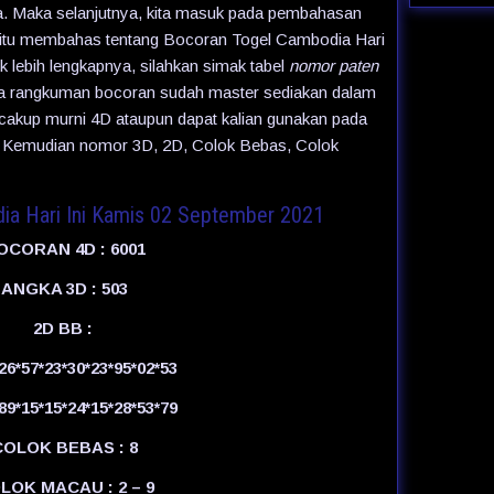
a. Maka selanjutnya, kita masuk pada pembahasan
ni yaitu membahas tentang Bocoran Togel Cambodia Hari
 lebih lengkapnya, silahkan simak tabel
nomor paten
na rangkuman bocoran sudah master sediakan dalam
akup murni 4D ataupun dapat kalian gunakan pada
 Kemudian nomor 3D, 2D, Colok Bebas, Colok
ia Hari Ini Kamis 02 September 2021
OCORAN 4D : 6001
ANGKA 3D : 503
2D BB :
26*57*23*30*23*95*02*53
89*15*15*24*15*28*53*79
COLOK BEBAS : 8
LOK MACAU : 2 – 9