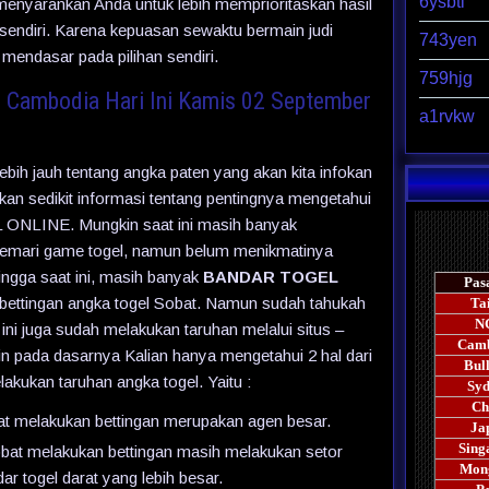
6ysbtl
menyarankan Anda untuk lebih memprioritaskan hasil
 sendiri. Karena kepuasan sewaktu bermain judi
743yen
 mendasar pada pilihan sendiri.
759hjg
l Cambodia Hari Ini Kamis 02 September
a1rvkw
h jauh tentang angka paten yang akan kita infokan
ikan sedikit informasi tentang pentingnya mengetahui
L ONLINE. Mungkin saat ini masih banyak
emari game togel, namun belum menikmatinya
ngga saat ini, masih banyak
BANDAR TOGEL
 bettingan angka togel Sobat. Namun sudah tahukah
ini juga sudah melakukan taruhan melalui situs –
in pada dasarnya Kalian hanya mengetahui 2 hal dari
lakukan taruhan angka togel. Yaitu :
at melakukan bettingan merupakan agen besar.
bat melakukan bettingan masih melakukan setor
ar togel darat yang lebih besar.