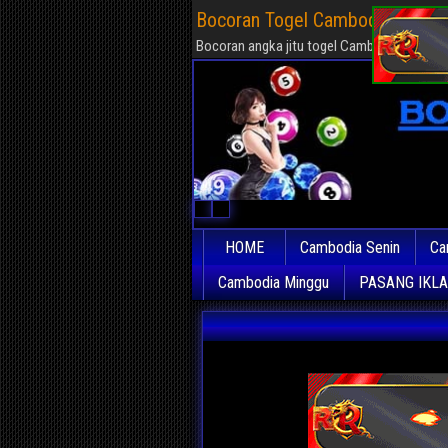
Bocoran Togel Cambodia AKUR
Bocoran angka jitu togel Cambodia paling a
HOME
Cambodia Senin
Ca
Cambodia Minggu
PASANG IKL