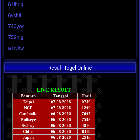
61fhuq
6ysbtl
743yen
759hjg
a1rvkw
Result Togel Online