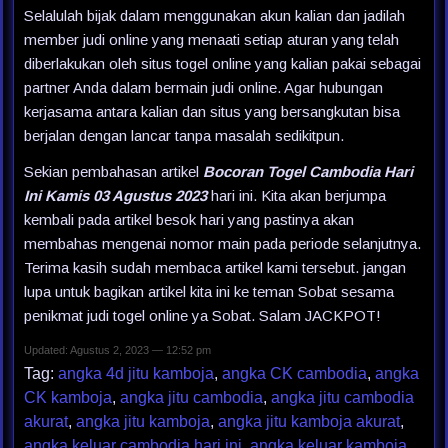
Selalulah bijak dalam menggunakan akun kalian dan jadilah
member judi online yang menaati setiap aturan yang telah
diberlakukan oleh situs togel online yang kalian pakai sebagai
partner Anda dalam bermain judi online. Agar hubungan
kerjasama antara kalian dan situs yang bersangkutan bisa
berjalan dengan lancar tanpa masalah sedikitpun.
Sekian pembahasan artikel
Bocoran Togel Cambodia Hari
Ini Kamis 03 Agustus 2023
hari ini. Kita akan berjumpa
kembali pada artikel besok hari yang pastinya akan
membahas mengenai nomor main pada periode selanjutnya.
Terima kasih sudah membaca artikel kami tersebut. jangan
lupa untuk bagikan artikel kita ini ke teman Sobat sesama
penikmat judi togel online ya Sobat. Salam JACKPOT!
Updated: Agustus 2, 2023 — 12:52 pm
Tag:
angka 4d jitu kamboja
,
angka CK cambodia
,
angka
CK kamboja
,
angka jitu cambodia
,
angka jitu cambodia
akurat
,
angka jitu kamboja
,
angka jitu kamboja akurat
,
angka keluar cambodia hari ini
,
angka keluar kamboja