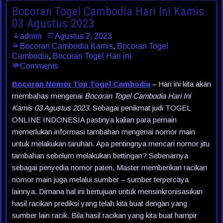
Bocoran Togel Cambodia Hari Ini Kamis
03 Agustus 2023
admin
Agustus 2, 2023
Bocoran Cambodia Kamis
,
Bocoran Togel
Cambodia
,
Bocoran Togel Hari ini
Comments
Bocoran Nomor Top Togel Cambodia
– Hari ini kita akan
membahas mengenai
Bocoran Togel Cambodia Hari Ini
Kamis 03 Agustus 2023
. Sebagai penikmat judi TOGEL
ONLINE INDONESIA pastinya kalian para pemain
memerlukan informasi tambahan mengenai nomor main
untuk melakukan taruhan. Apa pentingnya mencari nomor jitu
tambahan sebelum melakukan bettingan? Sebenarnya
sebagai penyedia nomor paten, Master memberikan racikan
nomor main juga melalui sumber – sumber terpercaya
lainnya. Dimana hal ini bertujuan untuk mensinkronisasikan
hasil racikan prediksi yang telah kita buat dengan yang
sumber lain racik. Bila hasil racikan yang kita buat hampir