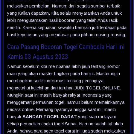
melakukan pembelian. Namun, dari segala sumber terbaik
yang Kalian dapatkan. Kita selalu menyarankan Anda untuk
lebih mengutamakan hasil bocoran yang telah Anda racik
sendiri. Karena kepuasan sewaktu bermain judi terdapat pada
hasil keputusan yang mendasar pada pilihan masing-masing.
Cara Pasang Bocoran Togel Cambodia Hari Ini
Kamis 03 Agustus 2023
Namun sebelum kita membahas lebih jauh tentang nomor
main yang akan master bagikan pada hari ini. Master ingin
membagikan sedikit informasi tentang pentingnya
mengetahui kelebihan dari taruhan JUDI TOGEL ONLINE.
Mungkin saat ini masih banyak rakyat Indonesia yang
menggemari permainan togel, namun belum memainkannya
secara online. Memang nyatanya hingga saat ini, masih
banyak
BANDAR TOGEL DARAT
yang siap melayani
setiap pembelian angka togel Sobat. Namun sudah tahukah
Anda, bahwa para agen togel darat ini juga sudah melakukan