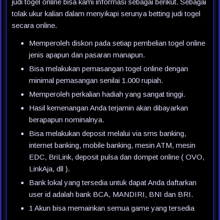
judi togel online bisa kami informasi sebagai berikut. Sebagai
tolak ukur kalian dalam menyikapi serunya betting judi togel
secara online.
Memperoleh diskon pada setiap pembelian togel online
jenis apapun dan pasaran manapun.
Bisa melakukan pemasangan togel online dengan
minimal pemasangan senilai 1.000 rupiah.
Memperoleh perkalian hadiah yang sangat tinggi.
Hasil kemenangan Anda terjamin akan dibayarkan
berapapun nominalnya.
Bisa melakukan deposit melalui via sms banking,
internet banking, mobile banking, mesin ATM, mesin
EDC, BriLink, deposit pulsa dan dompet online ( OVO,
LinkAja, dll ).
Bank lokal yang tersedia untuk dapat Anda daftarkan
user id adalah bank BCA, MANDIRI, BNI dan BRI.
1 Akun bisa memainkan semua game yang tersedia