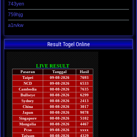
743yen
759hjg
a1rvkw
Result Togel Online