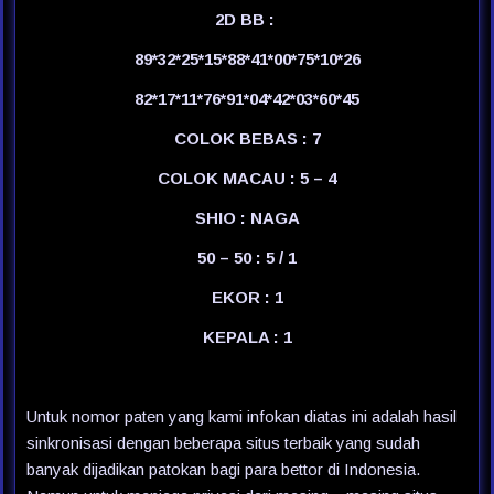
2D BB :
89*32*25*15*88*41*00*75*10*26
82*17*11*76*91*04*42*03*60*45
COLOK BEBAS : 7
COLOK MACAU : 5 – 4
SHIO : NAGA
50 – 50 : 5 / 1
EKOR : 1
KEPALA : 1
Untuk nomor paten yang kami infokan diatas ini adalah hasil
sinkronisasi dengan beberapa situs terbaik yang sudah
banyak dijadikan patokan bagi para bettor di Indonesia.