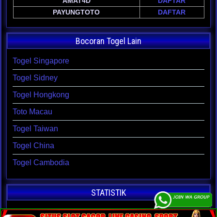
AMAT4D
DAFTAR
PAYUNGTOTO
DAFTAR
Bocoran Togel Lain
Togel Singapore
Togel Sidney
Togel Hongkong
Toto Macau
Togel Taiwan
Togel China
Togel Cambodia
STATISTIK