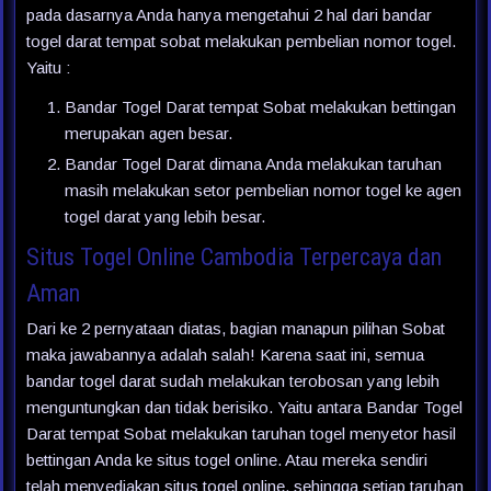
pada dasarnya Anda hanya mengetahui 2 hal dari bandar
togel darat tempat sobat melakukan pembelian nomor togel.
Yaitu :
Bandar Togel Darat tempat Sobat melakukan bettingan
merupakan agen besar.
Bandar Togel Darat dimana Anda melakukan taruhan
masih melakukan setor pembelian nomor togel ke agen
togel darat yang lebih besar.
Situs Togel Online Cambodia Terpercaya dan
Aman
Dari ke 2 pernyataan diatas, bagian manapun pilihan Sobat
maka jawabannya adalah salah! Karena saat ini, semua
bandar togel darat sudah melakukan terobosan yang lebih
menguntungkan dan tidak berisiko. Yaitu antara Bandar Togel
Darat tempat Sobat melakukan taruhan togel menyetor hasil
bettingan Anda ke situs togel online. Atau mereka sendiri
telah menyediakan situs togel online, sehingga setiap taruhan