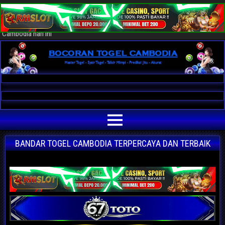
Bocoran Togel Cambodia AKURAT
Bocoran angka jitu togel Cambodia paling akurat | prediksi situs agen
bandar togel Cambodia terpercaya | nomor main Cambodia | data keluaran
Cambodia hari ini
BANDAR TOGEL CAMBODIA TERPERCAYA DAN TERBAIK