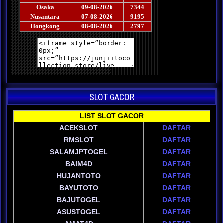
SLOT GACOR
LIST SLOT GACOR
ACEKSLOT
DAFTAR
RMSLOT
DAFTAR
SALAMJPTOGEL
DAFTAR
BAIM4D
DAFTAR
HUJANTOTO
DAFTAR
BAYUTOTO
DAFTAR
BAJUTOGEL
DAFTAR
ASUSTOGEL
DAFTAR