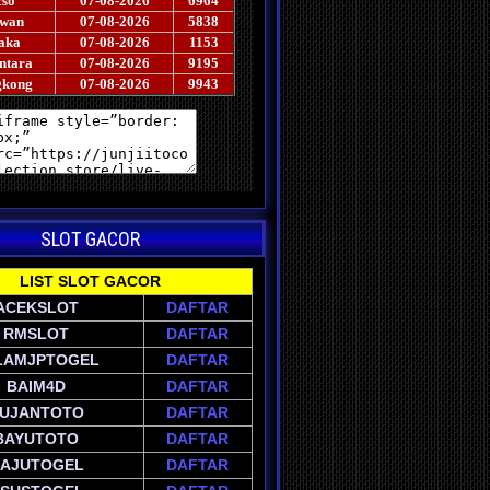
SLOT GACOR
LIST SLOT GACOR
ACEKSLOT
DAFTAR
RMSLOT
DAFTAR
LAMJPTOGEL
DAFTAR
BAIM4D
DAFTAR
UJANTOTO
DAFTAR
BAYUTOTO
DAFTAR
AJUTOGEL
DAFTAR