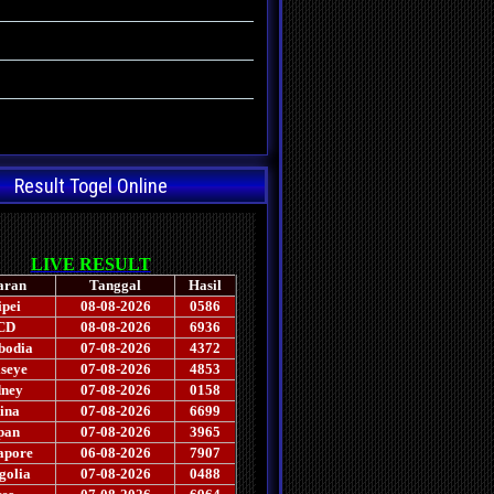
Result Togel Online