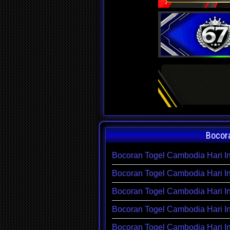
Bocora
Bocoran Togel Cambodia Hari In
Bocoran Togel Cambodia Hari In
Bocoran Togel Cambodia Hari I
Bocoran Togel Cambodia Hari I
Bocoran Togel Cambodia Hari I