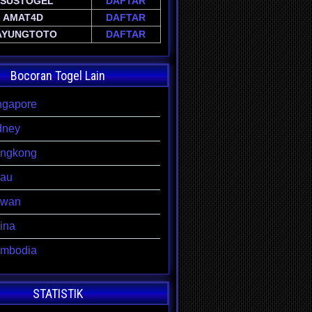
SUSTOGEL
DAFTAR
AMAT4D
DAFTAR
AYUNGTOTO
DAFTAR
Bocoran Togel Lain
ngapore
dney
ongkong
cau
iwan
ina
ambodia
STATISTIK