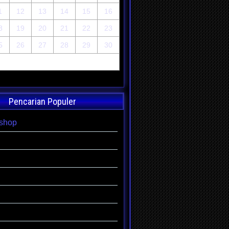
1
12
13
14
15
16
8
19
20
21
22
23
5
26
27
28
29
30
Pencarian Populer
 shop