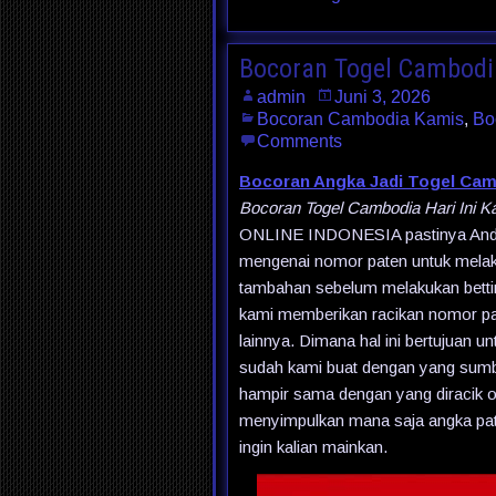
Bocoran Togel Cambodia
admin
Juni 3, 2026
Bocoran Cambodia Kamis
,
Bo
Comments
Bocoran Angka Jadi Togel Ca
Bocoran Togel Cambodia Hari Ini K
ONLINE INDONESIA pastinya Anda
mengenai nomor paten untuk melak
tambahan sebelum melakukan betti
kami memberikan racikan nomor pa
lainnya. Dimana hal ini bertujuan u
sudah kami buat dengan yang sumber
hampir sama dengan yang diracik o
menyimpulkan mana saja angka pat
ingin kalian mainkan.