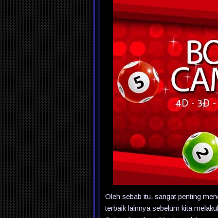
Oleh sebab itu, sangat penting me
terbaik lainnya sebelum kita melak