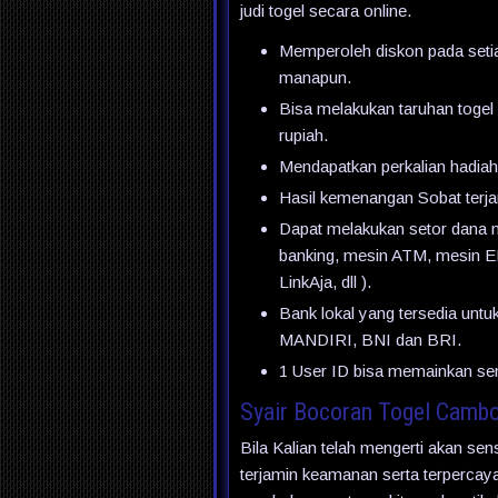
judi togel secara online.
Memperoleh diskon pada setia
manapun.
Bisa melakukan taruhan togel
rupiah.
Mendapatkan perkalian hadiah
Hasil kemenangan Sobat terj
Dapat melakukan setor dana me
banking, mesin ATM, mesin ED
LinkAja, dll ).
Bank lokal yang tersedia untu
MANDIRI, BNI dan BRI.
1 User ID bisa memainkan se
Syair Bocoran Togel Cambo
Bila Kalian telah mengerti akan sen
terjamin keamanan serta terpercay