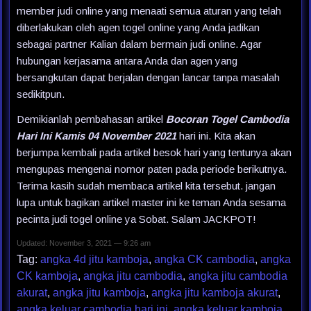
member judi online yang menaati semua aturan yang telah
diberlakukan oleh agen togel online yang Anda jadikan
sebagai partner Kalian dalam bermain judi online. Agar
hubungan kerjasama antara Anda dan agen yang
bersangkutan dapat berjalan dengan lancar tanpa masalah
sedikitpun.
Demikianlah pembahasan artikel
Bocoran Togel Cambodia
Hari Ini Kamis 04 November 2021
hari ini. Kita akan
berjumpa kembali pada artikel besok hari yang tentunya akan
mengupas mengenai nomor paten pada periode berikutnya.
Terima kasih sudah membaca artikel kita tersebut. jangan
lupa untuk bagikan artikel master ini ke teman Anda sesama
pecinta judi togel online ya Sobat. Salam JACKPOT!
Updated: November 3, 2021 — 9:26 am
Tag:
angka 4d jitu kamboja
,
angka CK cambodia
,
angka
CK kamboja
,
angka jitu cambodia
,
angka jitu cambodia
akurat
,
angka jitu kamboja
,
angka jitu kamboja akurat
,
angka keluar cambodia hari ini
,
angka keluar kamboja