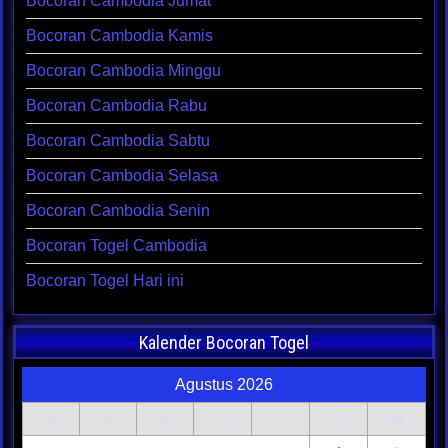
Bocoran Cambodia Jumat
Bocoran Cambodia Kamis
Bocoran Cambodia Minggu
Bocoran Cambodia Rabu
Bocoran Cambodia Sabtu
Bocoran Cambodia Selasa
Bocoran Cambodia Senin
Bocoran Togel Cambodia
Bocoran Togel Hari ini
Kalender Bocoran Togel
Agustus 2026
S
S
R
K
J
S
M