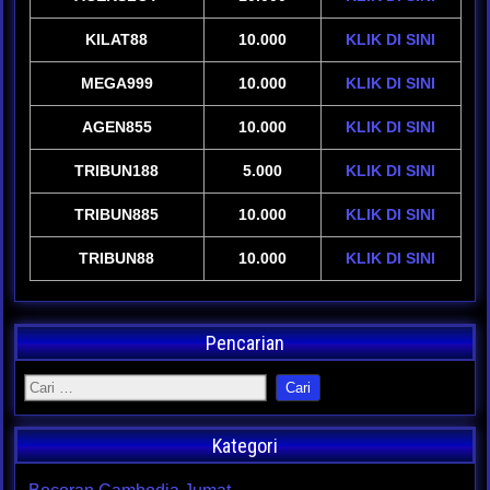
KILAT88
10.000
KLIK DI SINI
MEGA999
10.000
KLIK DI SINI
AGEN855
10.000
KLIK DI SINI
TRIBUN188
5.000
KLIK DI SINI
TRIBUN885
10.000
KLIK DI SINI
TRIBUN88
10.000
KLIK DI SINI
Pencarian
Kategori