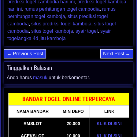
prediksi togel cambodia hari ini
,
prediksi togel kamboja
hari ini
,
rumus perhitungan togel cambodia
,
rumus
perhitungan togel kamboja
,
situs prediksi togel
cambodia
,
situs prediksi togel kamboja
,
situs togel
cambodia
,
situs togel kamboja
,
syair togel
,
syair
togelangka 4d jitu kamboja
← Previous Post
Next Post →
Tinggalkan Balasan
Anda harus
masuk
untuk berkomentar.
BANDAR TOGEL ONLINE TERPERCAYA
NAMA BANDAR
MIN DEPO
LINK
RMSLOT
20.000
KLIK DI SINI
ACEKSLOT
10.000
KLIK DI SINI