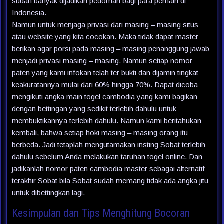
sudah banyak dijadikan pedoman bagi para pemain di
Indonesia.
Namun untuk menjaga privasi dari masing – masing situs
atau website yang kita cocokan. Maka tidak dapat master
berikan agar porsi pada masing – masing penanggung jawab
menjadi privasi masing – masing. Namun setiap nomor
paten yang kami infokan telah ter bukti dan dijamin tingkat
keakuratannya mulai dari 60% hingga 70%. Dapat dicoba
mengikuti angka main togel cambodia yang kami bagikan
dengan bettingan yang sedikit terlebih dahulu untuk
membuktikannya terlebih dahulu. Namun kami beritahukan
kembali, bahwa setiap hoki masing – masing orang itu
berbeda. Jadi tetaplah mengutamakan insting Sobat terlebih
dahulu sebelum Anda melakukan taruhan togel online. Dan
jadikanlah nomor paten cambodia master sebagai alternatif
terakhir Sobat bila Sobat sudah memang tidak ada angka jitu
untuk dibettingkan lagi.
Kesimpulan dan Tips Menghitung Bocoran