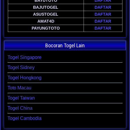
BAYUTOTO
DAFTAR
BAJUTOGEL
DAFTAR
ASUSTOGEL
DAFTAR
AMAT4D
DAFTAR
PAYUNGTOTO
DAFTAR
Bocoran Togel Lain
Togel Singapore
Togel Sidney
Togel Hongkong
Toto Macau
Togel Taiwan
Togel China
Togel Cambodia