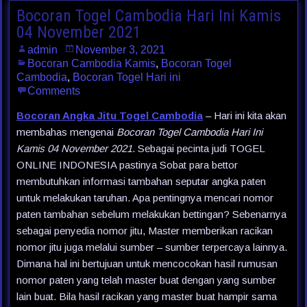
Bocoran Togel Cambodia Hari Ini Kamis
04 November 2021
admin
November 3, 2021
Bocoran Cambodia Kamis
,
Bocoran Togel
Cambodia
,
Bocoran Togel Hari ini
Comments
Bocoran Angka Jitu Togel Cambodia
– Hari ini kita akan
membahas mengenai
Bocoran Togel Cambodia Hari Ini
Kamis 04 November 2021
. Sebagai pecinta judi TOGEL
ONLINE INDONESIA pastinya Sobat para bettor
membutuhkan informasi tambahan seputar angka paten
untuk melakukan taruhan. Apa pentingnya mencari nomor
paten tambahan sebelum melakukan bettingan? Sebenarnya
sebagai penyedia nomor jitu, Master memberikan racikan
nomor jitu juga melalui sumber – sumber terpercaya lainnya.
Dimana hal ini bertujuan untuk mencocokan hasil rumusan
nomor paten yang telah master buat dengan yang sumber
lain buat. Bila hasil racikan yang master buat hampir sama