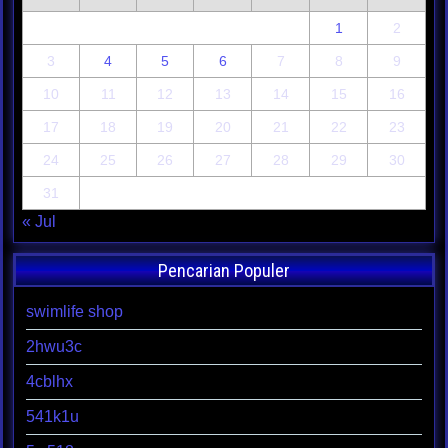
1
2
3
4
5
6
7
8
9
10
11
12
13
14
15
16
17
18
19
20
21
22
23
24
25
26
27
28
29
30
31
« Jul
Pencarian Populer
swimlife shop
2hwu3c
4cblhx
541k1u