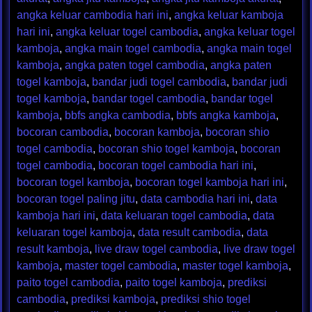
angka keluar cambodia hari ini
,
angka keluar kamboja
hari ini
,
angka keluar togel cambodia
,
angka keluar togel
kamboja
,
angka main togel cambodia
,
angka main togel
kamboja
,
angka paten togel cambodia
,
angka paten
togel kamboja
,
bandar judi togel cambodia
,
bandar judi
togel kamboja
,
bandar togel cambodia
,
bandar togel
kamboja
,
bbfs angka cambodia
,
bbfs angka kamboja
,
bocoran cambodia
,
bocoran kamboja
,
bocoran shio
togel cambodia
,
bocoran shio togel kamboja
,
bocoran
togel cambodia
,
bocoran togel cambodia hari ini
,
bocoran togel kamboja
,
bocoran togel kamboja hari ini
,
bocoran togel paling jitu
,
data cambodia hari ini
,
data
kamboja hari ini
,
data keluaran togel cambodia
,
data
keluaran togel kamboja
,
data result cambodia
,
data
result kamboja
,
live draw togel cambodia
,
live draw togel
kamboja
,
master togel cambodia
,
master togel kamboja
,
paito togel cambodia
,
paito togel kamboja
,
prediksi
cambodia
,
prediksi kamboja
,
prediksi shio togel