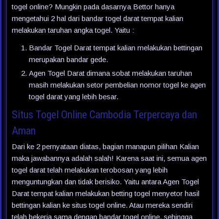
togel online? Mungkin pada dasarnya Bettor hanya
mengetahui 2 hal dari bandar togel darat tempat kalian
melakukan taruhan angka togel. Yaitu :
Bandar Togel Darat tempat kalian melakukan bettingan
merupakan bandar gede.
Agen Togel Darat dimana sobat melakukan taruhan
masih melakukan setor pembelian nomor togel ke agen
togel darat yang lebih besar.
Situs Togel Online Cambodia Terpercaya dan
Aman
Dari ke 2 pernyataan diatas, bagian manapun pilihan Kalian
maka jawabannya adalah salah! Karena saat ini, semua agen
togel darat telah melakukan terobosan yang lebih
menguntungkan dan tidak berisiko. Yaitu antara Agen Togel
Darat tempat kalian melakukan betting togel menyetor hasil
bettingan kalian ke situs togel online. Atau mereka sendiri
telah bekerja sama dengan bandar togel online, sehingga