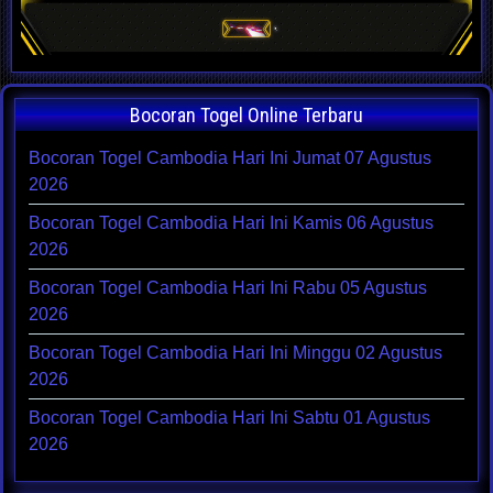
Bocoran Togel Online Terbaru
Bocoran Togel Cambodia Hari Ini Jumat 07 Agustus
2026
Bocoran Togel Cambodia Hari Ini Kamis 06 Agustus
2026
Bocoran Togel Cambodia Hari Ini Rabu 05 Agustus
2026
Bocoran Togel Cambodia Hari Ini Minggu 02 Agustus
2026
Bocoran Togel Cambodia Hari Ini Sabtu 01 Agustus
2026