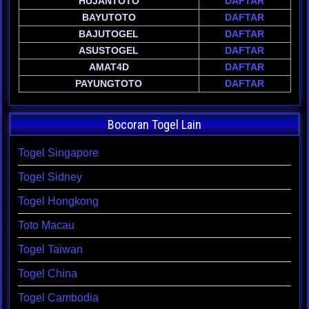
HUJANTOTO
DAFTAR
BAYUTOTO
DAFTAR
BAJUTOGEL
DAFTAR
ASUSTOGEL
DAFTAR
AMAT4D
DAFTAR
PAYUNGTOTO
DAFTAR
Bocoran Togel Lain
Togel Singapore
Togel Sidney
Togel Hongkong
Toto Macau
Togel Taiwan
Togel China
Togel Cambodia