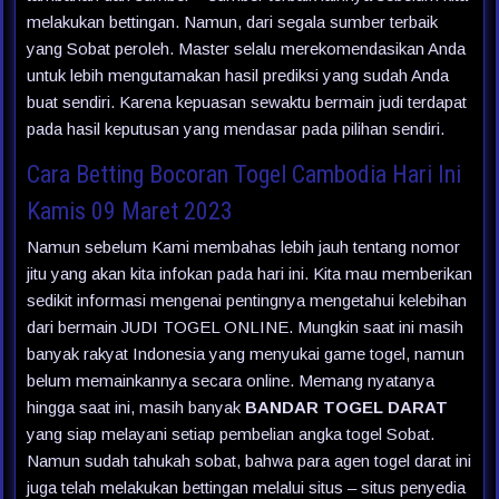
melakukan bettingan. Namun, dari segala sumber terbaik
yang Sobat peroleh. Master selalu merekomendasikan Anda
untuk lebih mengutamakan hasil prediksi yang sudah Anda
buat sendiri. Karena kepuasan sewaktu bermain judi terdapat
pada hasil keputusan yang mendasar pada pilihan sendiri.
Cara Betting Bocoran Togel Cambodia Hari Ini
Kamis 09 Maret 2023
Namun sebelum Kami membahas lebih jauh tentang nomor
jitu yang akan kita infokan pada hari ini. Kita mau memberikan
sedikit informasi mengenai pentingnya mengetahui kelebihan
dari bermain JUDI TOGEL ONLINE. Mungkin saat ini masih
banyak rakyat Indonesia yang menyukai game togel, namun
belum memainkannya secara online. Memang nyatanya
hingga saat ini, masih banyak
BANDAR TOGEL DARAT
yang siap melayani setiap pembelian angka togel Sobat.
Namun sudah tahukah sobat, bahwa para agen togel darat ini
juga telah melakukan bettingan melalui situs – situs penyedia