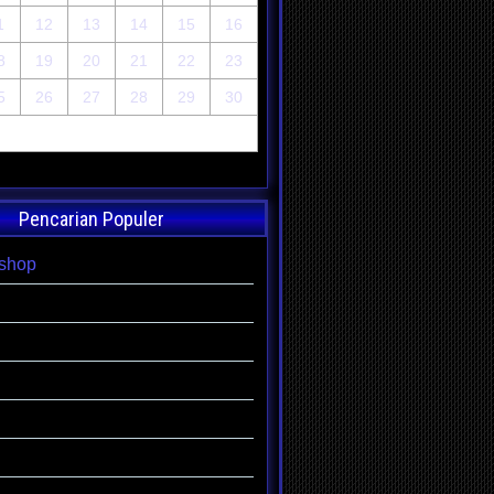
1
12
13
14
15
16
8
19
20
21
22
23
5
26
27
28
29
30
Pencarian Populer
 shop