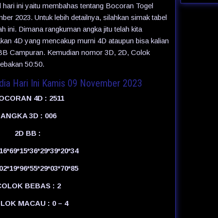
l hari ini yaitu membahas tentang Bocoran Togel
r 2023. Untuk lebih detailnya, silahkan simak tabel
h ini. Dimana rangkuman angka jitu telah kita
akan 4D yang mencakup murni 4D ataupun bisa kalian
 BB Campuran. Kemudian nomor 3D, 2D, Colok
ebakan 50:50.
ia Hari Ini Kamis 09 November 2023
OCORAN 4D : 2511
ANGKA 3D : 006
2D BB :
16*69*15*36*29*39*20*34
02*19*96*55*29*03*70*85
COLOK BEBAS : 2
LOK MACAU : 0 – 4