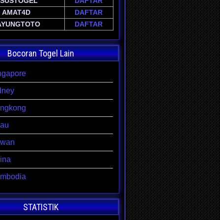
SUSTOGEL
DAFTAR
AMAT4D
DAFTAR
AYUNGTOTO
DAFTAR
Bocoran Togel Lain
ngapore
dney
ongkong
cau
iwan
ina
ambodia
STATISTIK