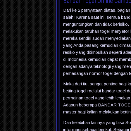
Bandar Togel Online Camb
Dari ke 2 pernyataan diatas, bagia
salah! Karena saat ini, semua band
menguntungkan dan tidak berisiko. 
melakukan taruhan togel menyetor h
mereka sendiri sudah menyediakan b
yang Anda pasang kemudian dimasu
resiko yang ditimbulkan seperti a
di Indonesia kemudian dapat membe
dengan adanya teknologi yang mem
pemasangan nomor togel dengan ter
Maka dari itu, sangat penting bagi 
betting togel melalui bandar togel 
permainan togel yang lebih lengkap s
Adapun beberapa BANDAR TOGEL
master bagi kalian melakukan betting
Dan kelebihan lainnya yang bisa Soba
informasi sebagai berikut. Sebagai 