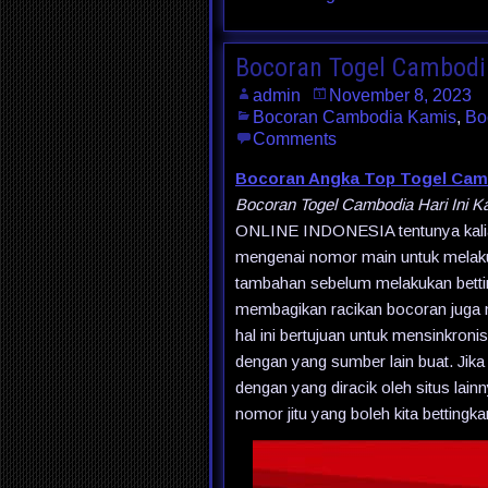
Bocoran Togel Cambodi
admin
November 8, 2023
Bocoran Cambodia Kamis
,
Bo
Comments
Bocoran Angka Top Togel Cam
Bocoran Togel Cambodia Hari Ini 
ONLINE INDONESIA tentunya kalia
mengenai nomor main untuk melaku
tambahan sebelum melakukan betti
membagikan racikan bocoran juga 
hal ini bertujuan untuk mensinkroni
dengan yang sumber lain buat. Jik
dengan yang diracik oleh situs lai
nomor jitu yang boleh kita betting