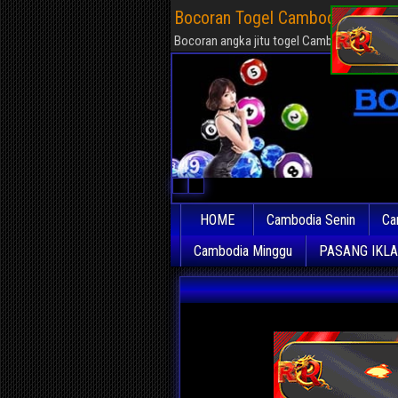
Bocoran Togel Cambodia AKUR
Bocoran angka jitu togel Cambodia paling a
HOME
Cambodia Senin
Ca
Cambodia Minggu
PASANG IKL