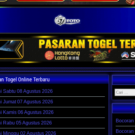
n Togel Online Terbaru
i Sabtu 08 Agustus 2026
i Jumat 07 Agustus 2026
ni Kamis 06 Agustus 2026
Bocoran
ni Rabu 05 Agustus 2026
Bocoran
ni Minggu 02 Agustus 2026