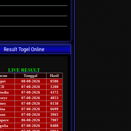
Result Togel Online