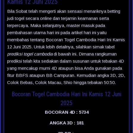
Kamis 12 Juni 2025
Bila Sobat telah mengerti akan sensasi menariknya betting
judi togel secara online dan terjamin keamanan serta
terpercaya. Maka selanjutnya, master masuk pada
pembahasan utama hari ini pada artikel hari ini yaitu
membahas tentang Bocoran Togel Cambodia Hari Ini Kamis
12 Juni 2025. Untuk lebih detailnya, silahkan simak tabel
prediksi togel cambodia
di bawah ini. Dimana rangkuman
prediksi telah kita sediakan dalam susunan untuk tebakan 4D
yang mencakup murni 4D ataupun bisa Anda gunakan pada
fitur BBFS ataupun BB Campuran. Kemudian angka 3D, 2D,
Colok Bebas, Colok Macau, Shio hingga tebakan 50:50.
Bocoran Togel Cambodia Hari Ini Kamis 12 Juni
2025
BOCORAN 4D : 5734
ANGKA 3D : 181