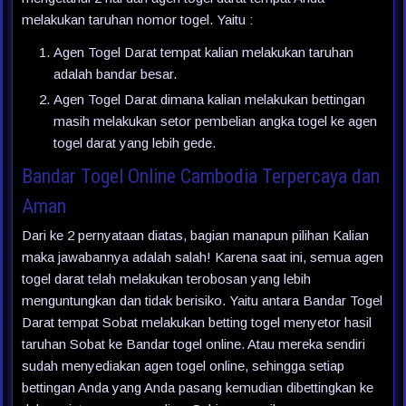
melakukan taruhan nomor togel. Yaitu :
Agen Togel Darat tempat kalian melakukan taruhan
adalah bandar besar.
Agen Togel Darat dimana kalian melakukan bettingan
masih melakukan setor pembelian angka togel ke agen
togel darat yang lebih gede.
Bandar Togel Online Cambodia Terpercaya dan
Aman
Dari ke 2 pernyataan diatas, bagian manapun pilihan Kalian
maka jawabannya adalah salah! Karena saat ini, semua agen
togel darat telah melakukan terobosan yang lebih
menguntungkan dan tidak berisiko. Yaitu antara Bandar Togel
Darat tempat Sobat melakukan betting togel menyetor hasil
taruhan Sobat ke Bandar togel online. Atau mereka sendiri
sudah menyediakan agen togel online, sehingga setiap
bettingan Anda yang Anda pasang kemudian dibettingkan ke