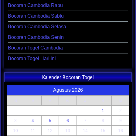
Bocoran Cambodia Rabu
Bocoran Cambodia Sabtu
Bocoran Cambodia Selasa
Bocoran Cambodia Senin
Bocoran Togel Cambodia
Bocoran Togel Hari ini
Kalender Bocoran Togel
Agustus 2026
S
S
R
K
J
S
M
1
2
3
4
5
6
7
8
9
10
11
12
13
14
15
16