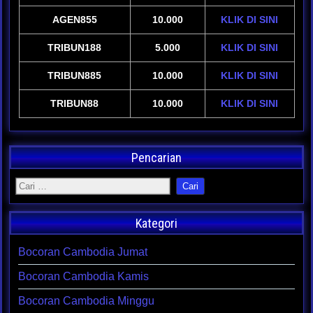
AGEN855
10.000
KLIK DI SINI
TRIBUN188
5.000
KLIK DI SINI
TRIBUN885
10.000
KLIK DI SINI
TRIBUN88
10.000
KLIK DI SINI
Pencarian
Kategori
Bocoran Cambodia Jumat
Bocoran Cambodia Kamis
Bocoran Cambodia Minggu