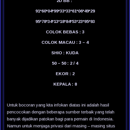
2D BB :
91*60*04*99*33*33*61*06*49*29
95*78*34*13*18*84*53*23*95*93
COLOK BEBAS : 3
COLOK MACAU : 3 – 4
SHIO : KUDA
50 – 50 : 2 / 4
EKOR : 2
KEPALA : 8
Untuk bocoran yang kita infokan diatas ini adalah hasil
pencocokan dengan beberapa sumber terbaik yang telah
banyak dijadikan patokan bagi para pemain di Indonesia.
Namun untuk menjaga privasi dari masing – masing situs