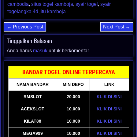
cambodia
,
situs togel kamboja
,
syair togel
,
syair
togelangka 4d jitu kamboja
← Previous Post
Next Post →
Tinggalkan Balasan
Anda harus
masuk
untuk berkomentar.
BANDAR TOGEL ONLINE TERPERCAYA
NAMA BANDAR
MIN DEPO
LINK
RMSLOT
20.000
KLIK DI SINI
ACEKSLOT
10.000
KLIK DI SINI
KILAT88
10.000
KLIK DI SINI
MEGA999
10.000
KLIK DI SINI