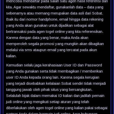
mencoba mendaftar pada salah satu agen hasil referensi dari
kita. Agar sewaktu mendaftar, gunakanlah data – data yang
sebenarnya atau memang merupakan data asli dari Sobat.
Baik itu dari nomor handphone, email hingga data rekening
yang Anda akan gunakan untuk dijadikan sebagai alat
bertransaksi pada agen togel online yang kita referensikan.
Karena dengan data yang benar, maka Anda akan
memperoleh segala promosi yang mungkin akan dibagikan
melalui via sms ataupun email yang tercatat pada akun
kalian.
Kemudian selalu jaga kerahasiaan User ID dan Password
yang Anda gunakan serta tidak membagikan / memberikan
user ID Anda kepada orang lain. Karena segala kerugian
yang terjadi disebabkan kelalaian Sobat sendiri tidak menjadi
tanggung jawab oleh pihak situs yang bersangkutan.
Selalulah bijak dalam memakai ID kalian dan jadilah pemain
judi online yang mengikuti setiap aturan yang telah
diberlakukan oleh agen togel online yang kalian pakai sebagai
partner Anda dalam bermain judi online. Agar hubungan