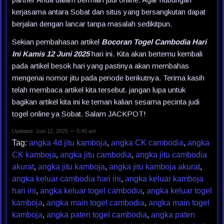
kerjasama antara Sobat dan situs yang bersangkutan dapat
berjalan dengan lancar tanpa masalah sedikitpun.
Sekian pembahasan artikel
Bocoran Togel Cambodia Hari
Ini Kamis 12 Juni 2025
hari ini. Kita akan bertemu kembali
pada artikel besok hari yang pastinya akan membahas
mengenai nomor jitu pada periode berikutnya. Terima kasih
telah membaca artikel kita tersebut. jangan lupa untuk
bagikan artikel kita ini ke teman kalian sesama pecinta judi
togel online ya Sobat. Salam JACKPOT!
Updated: Juni 12, 2025 — 5:40 am
Tag:
angka 4d jitu kamboja
,
angka CK cambodia
,
angka
CK kamboja
,
angka jitu cambodia
,
angka jitu cambodia
akurat
,
angka jitu kamboja
,
angka jitu kamboja akurat
,
angka keluar cambodia hari ini
,
angka keluar kamboja
hari ini
,
angka keluar togel cambodia
,
angka keluar togel
kamboja
,
angka main togel cambodia
,
angka main togel
kamboja
,
angka paten togel cambodia
,
angka paten