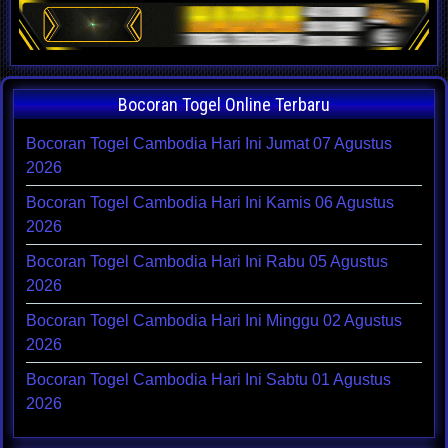
Bocoran Togel Online Terbaru
Bocoran Togel Cambodia Hari Ini Jumat 07 Agustus
2026
Bocoran Togel Cambodia Hari Ini Kamis 06 Agustus
2026
Bocoran Togel Cambodia Hari Ini Rabu 05 Agustus
2026
Bocoran Togel Cambodia Hari Ini Minggu 02 Agustus
2026
Bocoran Togel Cambodia Hari Ini Sabtu 01 Agustus
2026