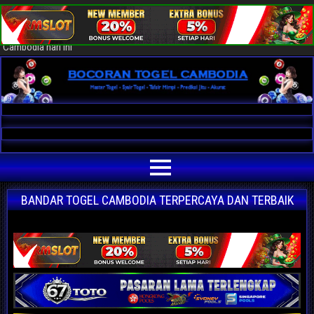
Bocoran Togel Cambodia AKURAT
Bocoran angka jitu togel Cambodia paling akurat | prediksi situs agen
bandar togel Cambodia terpercaya | nomor main Cambodia | data keluaran
Cambodia hari ini
BANDAR TOGEL CAMBODIA TERPERCAYA DAN TERBAIK