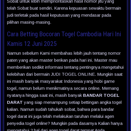
Sobat untuk lebih memprioritaskan hasil nomor jitu yang
telah Sobat buat sendiri. Karena kepuasan sewaktu bermain
judi terletak pada hasil keputusan yang mendasar pada
pilihan masing-masing.
Cara Betting Bocoran Togel Cambodia Hari Ini
Kamis 12 Juni 2025
Namun sebelum Kami membahas lebih jauh tentang nomor
paten yang akan master berikan pada hari ini. Master mau
memberikan sedikit informasi tentang pentingnya mengetahui
kelebihan dari bermain JUDI TOGEL ONLINE. Mungkin saat
ini masih banyak masyarakat Indonesia yang hobi game
togel, namun belum menikmatinya secara online. Memang
nyatanya hingga saat ini, masih banyak
BANDAR TOGEL
DARAT
yang siap menampung setiap bettingan angka togel
kalian. Namun sudah tahukah sobat, bahwa para bandar
togel darat ini juga telah melakukan taruhan melalui agen
penyedia togel online? Mungkin pada dasarnya Kalian hanya
mengetahui 2 hal dari agen togel darat tempat Anda