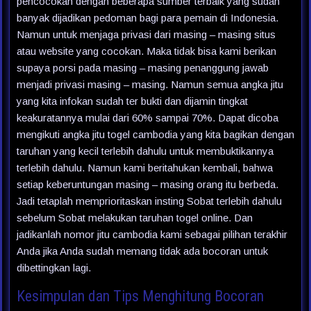
pencocokan dengan beberapa sumber terbaik yang sudah
banyak dijadikan pedoman bagi para pemain di Indonesia.
Namun untuk menjaga privasi dari masing – masing situs
atau website yang cocokan. Maka tidak bisa kami berikan
supaya porsi pada masing – masing penanggung jawab
menjadi privasi masing – masing. Namun semua angka jitu
yang kita infokan sudah ter bukti dan dijamin tingkat
keakuratannya mulai dari 60% sampai 70%. Dapat dicoba
mengikuti angka jitu togel cambodia yang kita bagikan dengan
taruhan yang kecil terlebih dahulu untuk membuktikannya
terlebih dahulu. Namun kami beritahukan kembali, bahwa
setiap keberuntungan masing – masing orang itu berbeda.
Jadi tetaplah memprioritaskan insting Sobat terlebih dahulu
sebelum Sobat melakukan taruhan togel online. Dan
jadikanlah nomor jitu cambodia kami sebagai pilihan terakhir
Anda jika Anda sudah memang tidak ada bocoran untuk
dibettingkan lagi.
Kesimpulan dan Tips Menghitung Bocoran