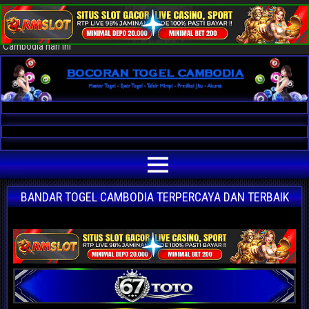
Bocoran Togel Cambodia AKURAT
Bocoran angka jitu togel Cambodia paling akurat | prediksi situs agen
bandar togel Cambodia terpercaya | nomor main Cambodia | data keluaran
Cambodia hari ini
BANDAR TOGEL CAMBODIA TERPERCAYA DAN TERBAIK