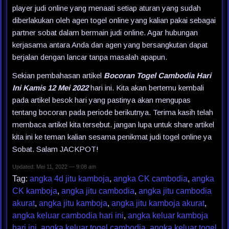
player judi online yang menaati setiap aturan yang sudah
diberlakukan oleh agen togel online yang kalian pakai sebagai
partner sobat dalam bermain judi online. Agar hubungan
kerjasama antara Anda dan agen yang bersangkutan dapat
berjalan dengan lancar tanpa masalah apapun.
Sekian pembahasan artikel
Bocoran Togel Cambodia Hari
Ini Kamis 12 Mei 2022
hari ini. Kita akan bertemu kembali
pada artikel besok hari yang pastinya akan mengupas
tentang bocoran pada periode berikutnya. Terima kasih telah
membaca artikel kita tersebut. jangan lupa untuk share artikel
kita ini ke teman kalian sesama penikmat judi togel online ya
Sobat. Salam JACKPOT!
Updated: Mei 11, 2022 — 9:08 am
Tag:
angka 4d jitu kamboja
,
angka CK cambodia
,
angka
CK kamboja
,
angka jitu cambodia
,
angka jitu cambodia
akurat
,
angka jitu kamboja
,
angka jitu kamboja akurat
,
angka keluar cambodia hari ini
,
angka keluar kamboja
hari ini
,
angka keluar togel cambodia
,
angka keluar togel