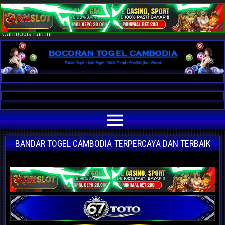
Bocoran Togel Cambodia AKURAT
Bocoran angka jitu togel Cambodia paling akurat | prediksi situs agen
bandar togel Cambodia terpercaya | nomor main Cambodia | data keluaran
Cambodia hari ini
BANDAR TOGEL CAMBODIA TERPERCAYA DAN TERBAIK