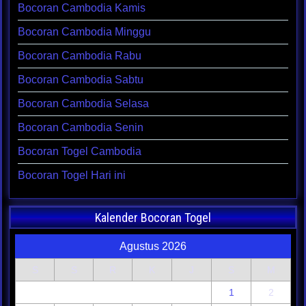
Bocoran Cambodia Kamis
Bocoran Cambodia Minggu
Bocoran Cambodia Rabu
Bocoran Cambodia Sabtu
Bocoran Cambodia Selasa
Bocoran Cambodia Senin
Bocoran Togel Cambodia
Bocoran Togel Hari ini
Kalender Bocoran Togel
Agustus 2026
S
S
R
K
J
S
M
1
2