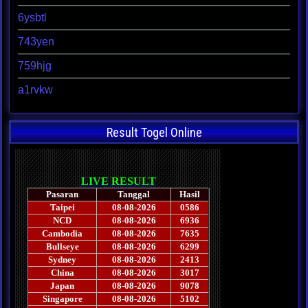
6ysbtl
743yen
759hjg
a1rvkw
Result Togel Online