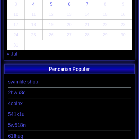
3
4
5
6
7
8
9
10
11
12
13
14
15
16
17
18
19
20
21
22
23
24
25
26
27
28
29
30
31
« Jul
Pencarian Populer
swimlife shop
2hwu3c
4cblhx
541k1u
5w518n
61fhuq