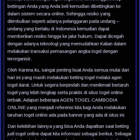
bettingan Anda yang Anda beli kemudian dibettingkan ke
dalam sistem secara online. Sehingga resiko yang
ditimbulkan seperti adanya pelanggaran pada undang –
undang yang berlaku di Indonesia kemudian dapat
memberikan resiko hingga ke jalur hukum. Dapat dicegah
dengan adanya teknologi yang memudahkan Kalian dalam
melakukan transaksi pemasangan angka togel dengan
terorganisir.
Oleh Karena itu, sangat penting buat Anda semua mulai dari
hari ini yang masih melakukan betting togel melalui agen
togel darat. Untuk segera berpindah dan menikmati bertaruh
togel yang lebih lengkap serta praktis di situs togel online
terbaik. Adapun beberapa AGEN TOGEL CAMBODIA
ONLINE yang menjadi referensi kita bagi Anda melakukan
taruhan togel online ada pada banner yang ada di situs ini.
Dan kelebihan lainnya yang bisa Anda dapatkan saat betting
judi togel online dapat kita informasi sebagai berikut. Sebagai