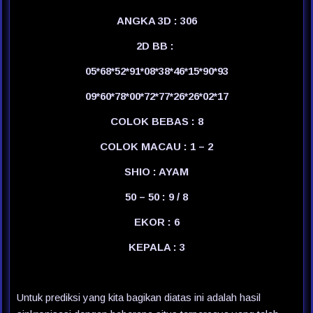
ANGKA 3D : 306
2D BB :
05*68*52*91*08*38*46*15*90*93
09*60*78*00*72*77*26*26*02*17
COLOK BEBAS : 8
COLOK MACAU : 1 – 2
SHIO : AYAM
50 – 50 : 9 / 8
EKOR : 6
KEPALA : 3
Untuk prediksi yang kita bagikan diatas ini adalah hasil