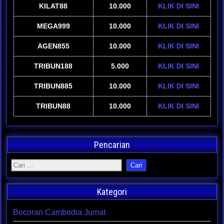
KILAT88
10.000
KLIK DI SINI
MEGA999
10.000
KLIK DI SINI
AGEN855
10.000
KLIK DI SINI
TRIBUN188
5.000
KLIK DI SINI
TRIBUN885
10.000
KLIK DI SINI
TRIBUN88
10.000
KLIK DI SINI
Pencarian
Kategori
Bocoran Cambodia Jumat