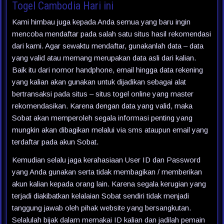
Togel Cambodia Hari ini
Kami himbau juga kepada Anda semua yang baru ingin
mencoba mendaftar pada salah satu situs hasil rekomendasi
dari kami. Agar sewaktu mendaftar, gunakanlah data – data
yang valid atau memang merupakan data asli dari kalian.
Baik itu dari nomor handphone, email hingga data rekening
yang kalian akan gunakan untuk dijadikan sebagai alat
bertransaksi pada situs – situs togel online yang master
rekomendasikan. Karena dengan data yang valid, maka
Sobat akan memperoleh segala informasi penting yang
mungkin akan dibagikan melalui via sms ataupun email yang
terdaftar pada akun Sobat.
Kemudian selalu jaga kerahasiaan User ID dan Password
yang Anda gunakan serta tidak membagikan / memberikan
akun kalian kepada orang lain. Karena segala kerugian yang
terjadi diakibatkan kelalaian Sobat sendiri tidak menjadi
tanggung jawab oleh pihak website yang bersangkutan.
Selalulah bijak dalam memakai ID kalian dan jadilah pemain