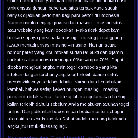
Untuk nomor main yang kami infokan diatas ini adalah hasil
sinkronisasi dengan beberapa situs terbaik yang sudah
banyak dijadikan pedoman bagi para bettor di Indonesia.
Namun untuk menjaga privasi dari masing – masing situs
atau website yang kami cocokan. Maka tidak dapat kami
berikan supaya porsi pada masing – masing penanggung
jawab menjadi privasi masing – masing. Namun setiap
nomor paten yang kita infokan sudah ter bukti dan dijamin
tingkat keakuratannya mencapai 60% sampai 70%. Dapat
dicoba mengikuti angka main togel cambodia yang kita
infokan dengan taruhan yang kecil terlebih dahulu untuk
membuktikannya terlebih dahulu. Namun kita beritahukan
kembali, bahwa setiap keberuntungan masing – masing
pemain itu tidak sama. Jadi tetaplah mengutamakan feeling
kalian terlebih dahulu sebelum Anda melakukan taruhan togel
online. Dan jadikanlah bocoran cambodia master sebagai
alternatif terakhir kalian jika Sobat sudah memang tidak ada
angka jitu untuk dipasang lagi.