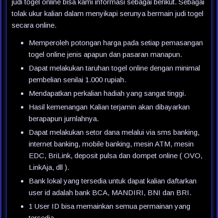
judi togel online bisa kami informasi sebagai berikut. Sebagai
tolak ukur kalian dalam menyikapi serunya bermain judi togel
secara online.
Memperoleh potongan harga pada setiap pemasangan
togel online jenis apapun dan pasaran manapun.
Dapat melakukan taruhan togel online dengan minimal
pembelian senilai 1.000 rupiah.
Mendapatkan perkalian hadiah yang sangat tinggi.
Hasil kemenangan Kalian terjamin akan dibayarkan
berapapun jumlahnya.
Dapat melakukan setor dana melalui via sms banking,
internet banking, mobile banking, mesin ATM, mesin
EDC, BriLink, deposit pulsa dan dompet online ( OVO,
LinkAja, dll ).
Bank lokal yang tersedia untuk dapat kalian daftarkan
user id adalah bank BCA, MANDIRI, BNI dan BRI.
1 User ID bisa memainkan semua permainan yang
tersedia