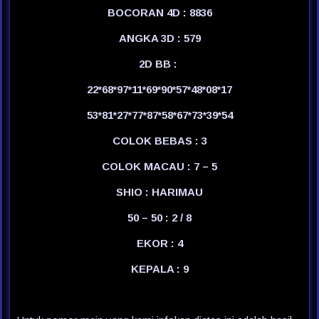
BOCORAN 4D : 8836
ANGKA 3D : 579
2D BB :
22*68*97*11*69*90*57*48*08*17
53*81*27*77*87*58*67*73*39*54
COLOK BEBAS : 3
COLOK MACAU : 7 – 5
SHIO : HARIMAU
50 – 50 : 2 / 8
EKOR : 4
KEPALA : 9