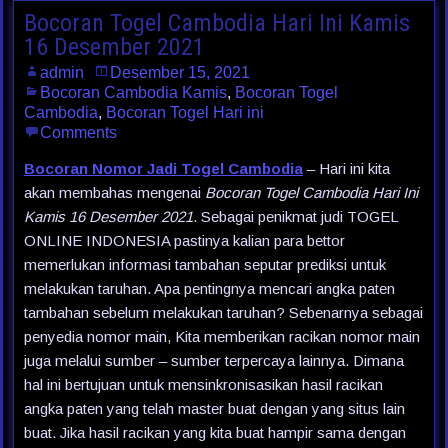
Bocoran Togel Cambodia Hari Ini Kamis
16 Desember 2021
admin
Desember 15, 2021
Bocoran Cambodia Kamis
,
Bocoran Togel
Cambodia
,
Bocoran Togel Hari ini
Comments
Bocoran Nomor Jadi Togel Cambodia
– Hari ini kita
akan membahas mengenai
Bocoran Togel Cambodia Hari Ini
Kamis 16 Desember 2021
. Sebagai penikmat judi TOGEL
ONLINE INDONESIA pastinya kalian para bettor
memerlukan informasi tambahan seputar prediksi untuk
melakukan taruhan. Apa pentingnya mencari angka paten
tambahan sebelum melakukan taruhan? Sebenarnya sebagai
penyedia nomor main, Kita memberikan racikan nomor main
juga melalui sumber – sumber terpercaya lainnya. Dimana
hal ini bertujuan untuk mensinkronisasikan hasil racikan
angka paten yang telah master buat dengan yang situs lain
buat. Jika hasil racikan yang kita buat hampir sama dengan