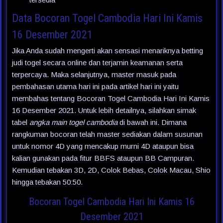
Data Bocoran Togel Cambodia Hari Ini Kamis
16 Desember 2021
Jika Anda sudah mengerti akan sensasi menariknya betting
judi togel secara online dan terjamin keamanan serta
terpercaya. Maka selanjutnya, master masuk pada
pembahasan utama hari ini pada artikel hari ini yaitu
membahas tentang Bocoran Togel Cambodia Hari Ini Kamis
16 Desember 2021. Untuk lebih detailnya, silahkan simak
tabel
angka main togel cambodia
di bawah ini. Dimana
rangkuman bocoran telah master sediakan dalam susunan
untuk nomor 4D yang mencakup murni 4D ataupun bisa
kalian gunakan pada fitur BBFS ataupun BB Campuran.
Kemudian tebakan 3D, 2D, Colok Bebas, Colok Macau, Shio
hingga tebakan 50:50.
Bocoran Togel Cambodia Hari Ini Kamis 16
Desember 2021