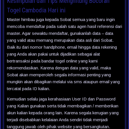
Kesimpulan dan Tips Menghitung Bocoran
Togel Cambodia Hari ini
Master himbau juga kepada Sobat semua yang baru ingin
mencoba mendaftar pada salah satu agen hasil referensi dari
master. Agar sewaktu mendaftar, gunakanlah data – data
yang valid atau memang merupakan data asli dari Sobat.
Baik itu dari nomor handphone, email hingga data rekening
yang Anda akan pakai untuk dijadikan sebagai alat
bertransaksi pada bandar togel online yang kami
rekomendasikan. Karena dengan data yang valid, maka
Sobat akan memperoleh segala informasi penting yang
mungkin akan dibagikan melalui via sms ataupun email yang
tercatat pada ID kalian.
Kemudian selalu jaga kerahasiaan User ID dan Password
yang Kalian gunakan serta tidak membagikan / memberikan
akun kalian kepada orang lain. Karena segala kerugian yang
terjadi disebabkan kelalaian Anda sendiri tidak menjadi
tanggung jawab oleh pihak website yang bersangkutan.