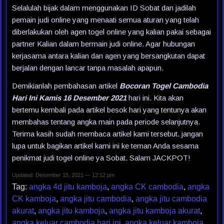
Selalulah bijak dalam menggunakan ID Sobat dan jadilah
pemain judi online yang menaati semua aturan yang telah
diberlakukan oleh agen togel online yang kalian pakai sebagai
partner Kalian dalam bermain judi online. Agar hubungan
kerjasama antara kalian dan agen yang bersangkutan dapat
berjalan dengan lancar tanpa masalah apapun.
Demikianlah pembahasan artikel
Bocoran Togel Cambodia
Hari Ini Kamis 16 Desember 2021
hari ini. Kita akan
bertemu kembali pada artikel besok hari yang tentunya akan
membahas tentang angka main pada periode selanjutnya.
Terima kasih sudah membaca artikel kami tersebut. jangan
lupa untuk bagikan artikel kami ini ke teman Anda sesama
penikmat judi togel online ya Sobat. Salam JACKPOT!
Updated: Desember 15, 2021 — 12:12 pm
Tag:
angka 4d jitu kamboja
,
angka CK cambodia
,
angka
CK kamboja
,
angka jitu cambodia
,
angka jitu cambodia
akurat
,
angka jitu kamboja
,
angka jitu kamboja akurat
,
angka keluar cambodia hari ini
,
angka keluar kamboja