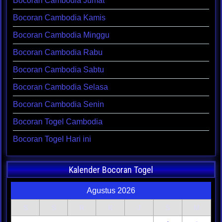
Bocoran Cambodia Jumat
Bocoran Cambodia Kamis
Bocoran Cambodia Minggu
Bocoran Cambodia Rabu
Bocoran Cambodia Sabtu
Bocoran Cambodia Selasa
Bocoran Cambodia Senin
Bocoran Togel Cambodia
Bocoran Togel Hari ini
Kalender Bocoran Togel
Agustus 2026
S
S
R
K
J
S
M