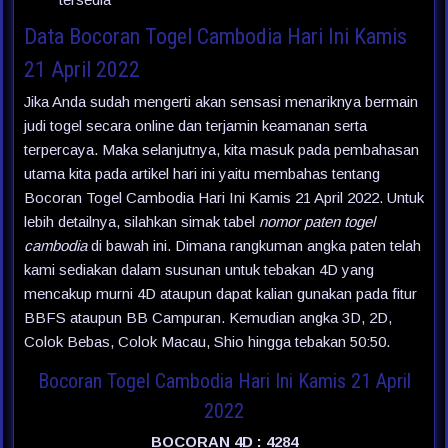
Data Bocoran Togel Cambodia Hari Ini Kamis
21 April 2022
Jika Anda sudah mengerti akan sensasi menariknya bermain
judi togel secara online dan terjamin keamanan serta
terpercaya. Maka selanjutnya, kita masuk pada pembahasan
utama kita pada artikel hari ini yaitu membahas tentang
Bocoran Togel Cambodia Hari Ini Kamis 21 April 2022. Untuk
lebih detailnya, silahkan simak tabel
nomor paten togel
cambodia
di bawah ini. Dimana rangkuman angka paten telah
kami sediakan dalam susunan untuk tebakan 4D yang
mencakup murni 4D ataupun dapat kalian gunakan pada fitur
BBFS ataupun BB Campuran. Kemudian angka 3D, 2D,
Colok Bebas, Colok Macau, Shio hingga tebakan 50:50.
Bocoran Togel Cambodia Hari Ini Kamis 21 April
2022
BOCORAN 4D : 4284