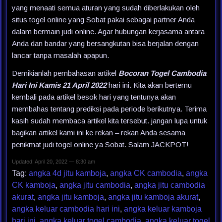
yang menaati semua aturan yang sudah diberlakukan oleh
situs togel online yang Sobat pakai sebagai partner Anda
dalam bermain judi online. Agar hubungan kerjasama antara
Anda dan bandar yang bersangkutan bisa berjalan dengan
lancar tanpa masalah apapun.
Demikianlah pembahasan artikel
Bocoran Togel Cambodia
Hari Ini Kamis 21 April 2022
hari ini. Kita akan bertemu
kembali pada artikel besok hari yang tentunya akan
membahas tentang prediksi pada periode berikutnya. Terima
kasih sudah membaca artikel kita tersebut. jangan lupa untuk
bagikan artikel kami ini ke rekan – rekan Anda sesama
penikmat judi togel online ya Sobat. Salam JACKPOT!
Updated: April 20, 2022 — 8:30 am
Tag:
angka 4d jitu kamboja
,
angka CK cambodia
,
angka
CK kamboja
,
angka jitu cambodia
,
angka jitu cambodia
akurat
,
angka jitu kamboja
,
angka jitu kamboja akurat
,
angka keluar cambodia hari ini
,
angka keluar kamboja
hari ini
,
angka keluar togel cambodia
,
angka keluar togel