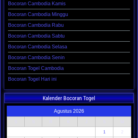
Bocoran Cambodia Kamis
Bocoran Cambodia Minggu
Bocoran Cambodia Rabu
Bocoran Cambodia Sabtu
Bocoran Cambodia Selasa
Bocoran Cambodia Senin
Bocoran Togel Cambodia
Bocoran Togel Hari ini
Kalender Bocoran Togel
Agustus 2026
S
S
R
K
J
S
M
1
2