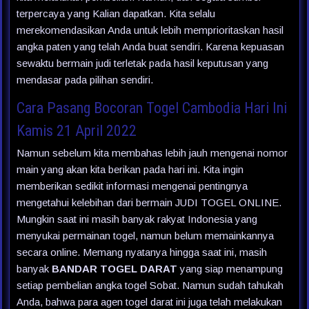
terpercaya yang Kalian dapatkan. Kita selalu
merekomendasikan Anda untuk lebih memprioritaskan hasil
angka paten yang telah Anda buat sendiri. Karena kepuasan
sewaktu bermain judi terletak pada hasil keputusan yang
mendasar pada pilihan sendiri.
Cara Pasang Bocoran Togel Cambodia Hari Ini
Kamis 21 April 2022
Namun sebelum kita membahas lebih jauh mengenai nomor
main yang akan kita berikan pada hari ini. Kita ingin
memberikan sedikit informasi mengenai pentingnya
mengetahui kelebihan dari bermain JUDI TOGEL ONLINE.
Mungkin saat ini masih banyak rakyat Indonesia yang
menyukai permainan togel, namun belum memainkannya
secara online. Memang nyatanya hingga saat ini, masih
banyak
BANDAR TOGEL DARAT
yang siap menampung
setiap pembelian angka togel Sobat. Namun sudah tahukah
Anda, bahwa para agen togel darat ini juga telah melakukan