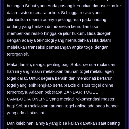
bettingan Sobat yang Anda pasang kemudian dimasukkan ke
dalam sistem secara online. Sehingga resiko yang
ditimbulkan seperti adanya pelanggaran pada undang –
undang yang berlaku di Indonesia kemudian bisa
memberikan resiko hingga ke jalur hukum. Bisa dicegah
dengan adanya teknologi yang memudahkan kita dalam
melakukan transaksi pemasangan angka togel dengan
terorganisir.
Maka dari itu, sangat penting bagi Sobat semua mulai dari
hari ini yang masih melakukan taruhan togel melalui agen
togel darat. Untuk segera beralih dan menikmati bertaruh
togel yang lebih lengkap serta praktis di situs togel online
terpercaya. Adapun beberapa BANDAR TOGEL
CAMBODIA ONLINE yang menjadi rekomendasi master
bagi Sobat melakukan taruhan togel online ada pada banner
yang ada di situs ini.
Dan kelebihan lainnya yang bisa kalian dapatkan saat betting