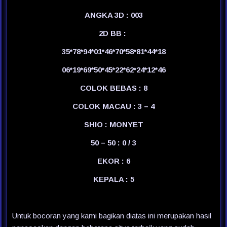
ANGKA 3D : 003
2D BB :
35*78*94*01*46*70*58*81*44*18
06*19*69*50*45*22*62*24*12*46
COLOK BEBAS : 8
COLOK MACAU : 3 – 4
SHIO : MONYET
50 – 50 : 0 / 3
EKOR : 6
KEPALA : 5
Untuk bocoran yang kami bagikan diatas ini merupakan hasil