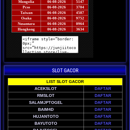
SLOT GACOR
LIST SLOT GACOR
ACEKSLOT
DAFTAR
RMSLOT
DAFTAR
SALAMJPTOGEL
DAFTAR
BAIM4D
DAFTAR
HUJANTOTO
DAFTAR
BAYUTOTO
DAFTAR