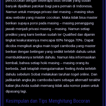
pencocokan dengan beberapa situs terbaik yang sudah
banyak dijadikan patokan bagi para pemain di Indonesia.
Namun untuk menjaga privasi dari masing – masing situs
atau website yang master cocokan. Maka tidak bisa master
berikan supaya porsi pada masing – masing penanggung
jawab menjadi privasi masing – masing. Namun setiap
prediksi yang kami berikan sudah ter Qualified dan dijamin
tingkat keakuratannya mencapai 60% hingga 70%. Dapat
dicoba mengikuti angka main togel cambodia yang master
berikan dengan bettingan yang sedikit terlebih dahulu untuk
membuktikannya terlebih dahulu. Namun kita informasikan
kembali, bahwa setiap hoki masing – masing orang itu
berbeda. Jadi tetaplah mengutamakan feeling Anda terlebih
dahulu sebelum Sobat melakukan taruhan togel online. Dan
jadikanlah angka jitu cambodia kami sebagai alternatif terakhir
kalian jika Anda sudah memang tidak ada nomor paten untuk
dipasang lagi.
Kesimpulan dan Tips Menghitung Bocoran