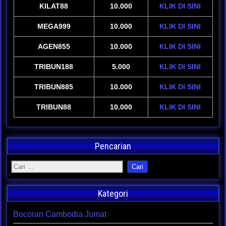
KILAT88
10.000
KLIK DI SINI
MEGA999
10.000
KLIK DI SINI
AGEN855
10.000
KLIK DI SINI
TRIBUN188
5.000
KLIK DI SINI
TRIBUN885
10.000
KLIK DI SINI
TRIBUN88
10.000
KLIK DI SINI
Pencarian
Kategori
Bocoran Cambodia Jumat