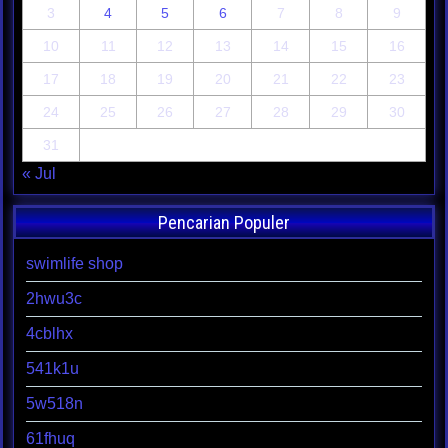
3
4
5
6
7
8
9
10
11
12
13
14
15
16
17
18
19
20
21
22
23
24
25
26
27
28
29
30
31
« Jul
Pencarian Populer
swimlife shop
2hwu3c
4cblhx
541k1u
5w518n
61fhuq