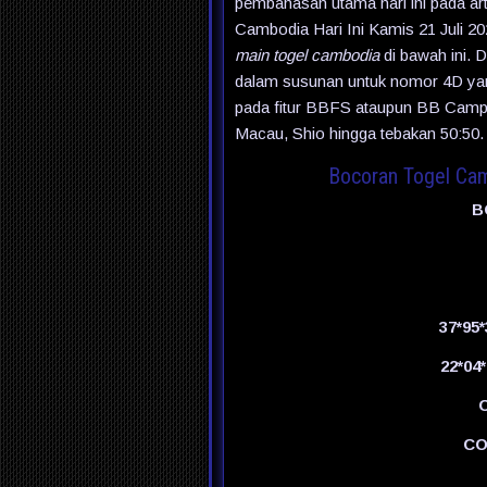
pembahasan utama hari ini pada art
Cambodia Hari Ini Kamis 21 Juli 202
main togel cambodia
di bawah ini.
dalam susunan untuk nomor 4D yan
pada fitur BBFS ataupun BB Camp
Macau, Shio hingga tebakan 50:50.
Bocoran Togel Cam
B
37*95*
22*04*
CO