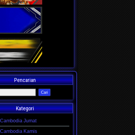
Pencarian
Kategori
 Cambodia Jumat
 Cambodia Kamis