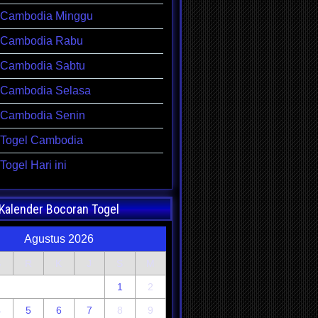
 Cambodia Minggu
 Cambodia Rabu
 Cambodia Sabtu
 Cambodia Selasa
 Cambodia Senin
 Togel Cambodia
Togel Hari ini
Kalender Bocoran Togel
Agustus 2026
S
R
K
J
S
M
1
2
4
5
6
7
8
9