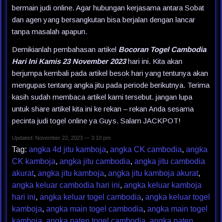
bermain judi online. Agar hubungan kerjasama antara Sobat
dan agen yang bersangkutan bisa berjalan dengan lancar
tanpa masalah apapun.
Demikianlah pembahasan artikel
Bocoran Togel Cambodia
Hari Ini Kamis 23 November 2023
hari ini. Kita akan
berjumpa kembali pada artikel besok hari yang tentunya akan
mengupas tentang angka jitu pada periode berikutnya. Terima
kasih sudah membaca artikel kami tersebut. jangan lupa
untuk share artikel kita ini ke rekan – rekan Anda sesama
pecinta judi togel online ya Guys. Salam JACKPOT!
Updated: November 22, 2023 — 3:10 pm
Tag:
angka 4d jitu kamboja
,
angka CK cambodia
,
angka
CK kamboja
,
angka jitu cambodia
,
angka jitu cambodia
akurat
,
angka jitu kamboja
,
angka jitu kamboja akurat
,
angka keluar cambodia hari ini
,
angka keluar kamboja
hari ini
,
angka keluar togel cambodia
,
angka keluar togel
kamboja
,
angka main togel cambodia
,
angka main togel
kamboja
,
angka paten togel cambodia
,
angka paten