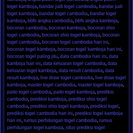
togel kamboja
,
bandar judi togel cambodia
,
bandar judi
togel kamboja
,
bandar togel cambodia
,
bandar togel
kamboja
,
bbfs angka cambodia
,
bbfs angka kamboja
,
bocoran cambodia
,
bocoran kamboja
,
bocoran shio
togel cambodia
,
bocoran shio togel kamboja
,
bocoran
togel cambodia
,
bocoran togel cambodia hari ini
,
bocoran togel kamboja
,
bocoran togel kamboja hari ini
,
bocoran togel paling jitu
,
data cambodia hari ini
,
data
kamboja hari ini
,
data keluaran togel cambodia
,
data
keluaran togel kamboja
,
data result cambodia
,
data
result kamboja
,
live draw togel cambodia
,
live draw togel
kamboja
,
master togel cambodia
,
master togel kamboja
,
paito togel cambodia
,
paito togel kamboja
,
prediksi
cambodia
,
prediksi kamboja
,
prediksi shio togel
cambodia
,
prediksi shio togel kamboja
,
prediksi togel
,
prediksi togel cambodia hari ini
,
prediksi togel kamboja
hari ini
,
rumus perhitungan togel cambodia
,
rumus
perhitungan togel kamboja
,
situs prediksi togel