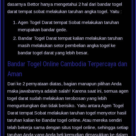
dasarnya Bettor hanya mengetahui 2 hal dari bandar togel
darat tempat sobat melakukan taruhan angka togel. Yaitu :
Agen Togel Darat tempat Sobat melakukan taruhan
merupakan bandar gede.
Bandar Togel Darat tempat kalian melakukan taruhan
masih melakukan setor pembelian angka togel ke
bandar togel darat yang lebih besar.
Bandar Togel Online Cambodia Terpercaya dan
Aman
Dari ke 2 pernyataan diatas, bagian manapun pilihan Anda
maka jawabannya adalah salah! Karena saat ini, semua agen
togel darat sudah melakukan terobosan yang lebih
menguntungkan dan tidak berisiko. Yaitu antara Agen Togel
Darat tempat Sobat melakukan taruhan togel menyetor hasil
taruhan kalian ke Bandar togel online. Atau mereka sendiri
telah bekerja sama dengan situs togel online, sehingga setiap
taruhan Anda yang Anda beli kemudian dimasukkan ke dalam