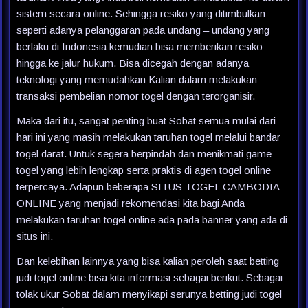
sistem secara online. Sehingga resiko yang ditimbulkan
seperti adanya pelanggaran pada undang – undang yang
berlaku di Indonesia kemudian bisa memberikan resiko
hingga ke jalur hukum. Bisa dicegah dengan adanya
teknologi yang memudahkan Kalian dalam melakukan
transaksi pembelian nomor togel dengan terorganisir.
Maka dari itu, sangat penting buat Sobat semua mulai dari
hari ini yang masih melakukan taruhan togel melalui bandar
togel darat. Untuk segera berpindah dan menikmati game
togel yang lebih lengkap serta praktis di agen togel online
terpercaya. Adapun beberapa SITUS TOGEL CAMBODIA
ONLINE yang menjadi rekomendasi kita bagi Anda
melakukan taruhan togel online ada pada banner yang ada di
situs ini.
Dan kelebihan lainnya yang bisa kalian peroleh saat betting
judi togel online bisa kita informasi sebagai berikut. Sebagai
tolak ukur Sobat dalam menyikapi serunya betting judi togel