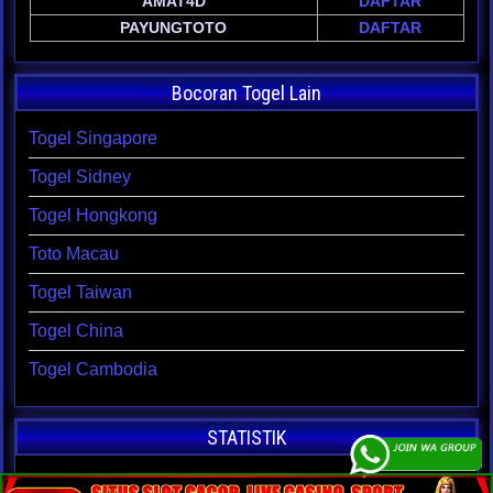
AMAT4D
DAFTAR
PAYUNGTOTO
DAFTAR
Bocoran Togel Lain
Togel Singapore
Togel Sidney
Togel Hongkong
Toto Macau
Togel Taiwan
Togel China
Togel Cambodia
STATISTIK