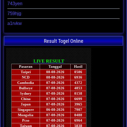
743yen
759hjg
a1rvkw
Result Togel Online