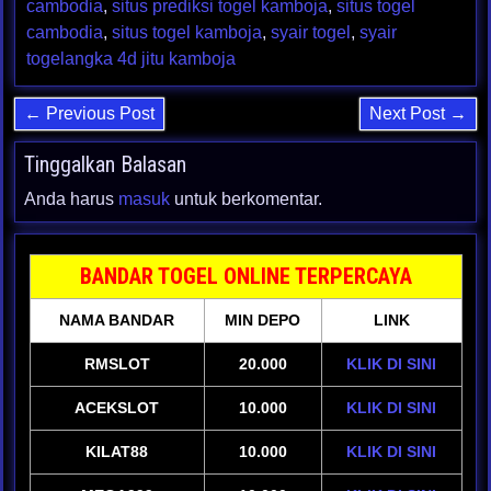
cambodia
,
situs prediksi togel kamboja
,
situs togel
cambodia
,
situs togel kamboja
,
syair togel
,
syair
togelangka 4d jitu kamboja
← Previous Post
Next Post →
Tinggalkan Balasan
Anda harus
masuk
untuk berkomentar.
BANDAR TOGEL ONLINE TERPERCAYA
NAMA BANDAR
MIN DEPO
LINK
RMSLOT
20.000
KLIK DI SINI
ACEKSLOT
10.000
KLIK DI SINI
KILAT88
10.000
KLIK DI SINI