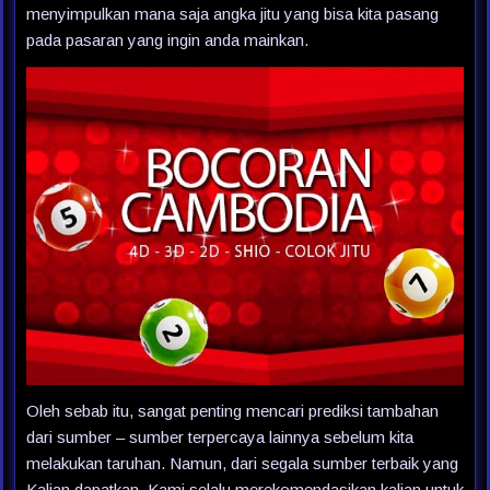
menyimpulkan mana saja angka jitu yang bisa kita pasang
pada pasaran yang ingin anda mainkan.
Oleh sebab itu, sangat penting mencari prediksi tambahan
dari sumber – sumber terpercaya lainnya sebelum kita
melakukan taruhan. Namun, dari segala sumber terbaik yang
Kalian dapatkan. Kami selalu merekomendasikan kalian untuk