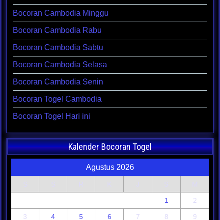
Bocoran Cambodia Minggu
Bocoran Cambodia Rabu
Bocoran Cambodia Sabtu
Bocoran Cambodia Selasa
Bocoran Cambodia Senin
Bocoran Togel Cambodia
Bocoran Togel Hari ini
Kalender Bocoran Togel
Agustus 2026
S
S
R
K
J
S
M
1
2
3
4
5
6
7
8
9