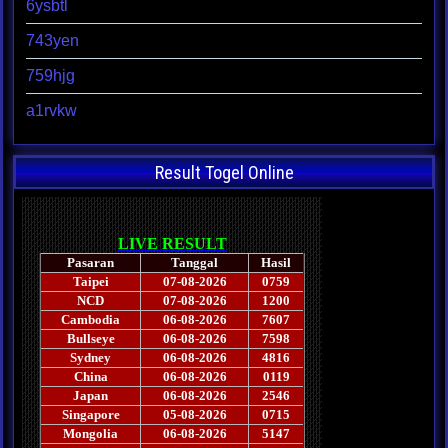
6ysbtl
743yen
759hjg
a1rvkw
Result Togel Online