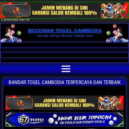
Bocoran Togel Cambodia AKURAT
Bocoran angka jitu togel Cambodia paling akurat | prediksi situs agen
bandar togel Cambodia terpercaya | nomor main Cambodia | data keluaran
Cambodia hari ini
BANDAR TOGEL CAMBODIA TERPERCAYA DAN TERBAIK