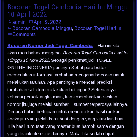
Bocoran Togel Cambodia Hari Ini Minggu
10 April 2022
admin
April 9, 2022
Bocoran Cambodia Minggu
,
Bocoran Togel Hari ini
Comments
Bocoran Nomor Jadi Togel Cambodia
– Hari ini kita
akan membahas mengenai
Bocoran Togel Cambodia Hari Ini
Minggu 10 April 2022
. Sebagai penikmat judi TOGEL
ONLINE INDONESIA pastinya Sobat para bettor
memerlukan informasi tambahan mengenai bocoran untuk
melakukan taruhan. Apa pentingnya mencari prediksi
tambahan sebelum melakukan bettingan? Sebenarnya
sebagai peracik angka main, kami membagikan racikan
nomor jitu juga melalui sumber – sumber terpercaya lainnya.
Dimana hal ini bertujuan untuk mencocokan hasil racikan
angka jitu yang telah kami buat dengan yang situs lain buat.
Bila hasil rumusan yang master buat hampir sama dengan
yang diracik oleh situs lainnya. Maka kita sudah dapat