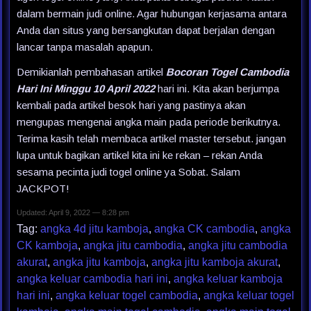
dalam bermain judi online. Agar hubungan kerjasama antara
Anda dan situs yang bersangkutan dapat berjalan dengan
lancar tanpa masalah apapun.
Demikianlah pembahasan artikel
Bocoran Togel Cambodia
Hari Ini Minggu 10 April 2022
hari ini. Kita akan berjumpa
kembali pada artikel besok hari yang pastinya akan
mengupas mengenai angka main pada periode berikutnya.
Terima kasih telah membaca artikel master tersebut. jangan
lupa untuk bagikan artikel kita ini ke rekan – rekan Anda
sesama pecinta judi togel online ya Sobat. Salam
JACKPOT!
Updated: April 9, 2022 — 8:28 pm
Tag:
angka 4d jitu kamboja
,
angka CK cambodia
,
angka
CK kamboja
,
angka jitu cambodia
,
angka jitu cambodia
akurat
,
angka jitu kamboja
,
angka jitu kamboja akurat
,
angka keluar cambodia hari ini
,
angka keluar kamboja
hari ini
,
angka keluar togel cambodia
,
angka keluar togel