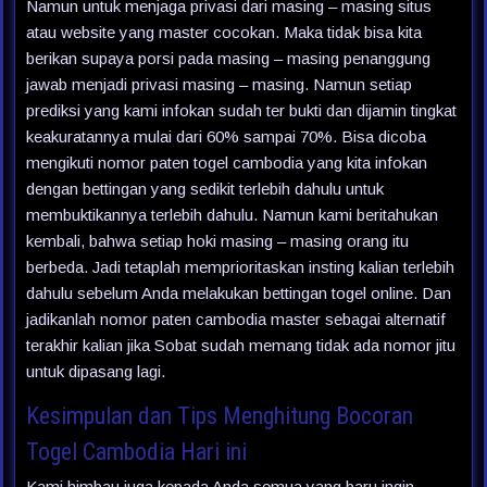
Namun untuk menjaga privasi dari masing – masing situs
atau website yang master cocokan. Maka tidak bisa kita
berikan supaya porsi pada masing – masing penanggung
jawab menjadi privasi masing – masing. Namun setiap
prediksi yang kami infokan sudah ter bukti dan dijamin tingkat
keakuratannya mulai dari 60% sampai 70%. Bisa dicoba
mengikuti nomor paten togel cambodia yang kita infokan
dengan bettingan yang sedikit terlebih dahulu untuk
membuktikannya terlebih dahulu. Namun kami beritahukan
kembali, bahwa setiap hoki masing – masing orang itu
berbeda. Jadi tetaplah memprioritaskan insting kalian terlebih
dahulu sebelum Anda melakukan bettingan togel online. Dan
jadikanlah nomor paten cambodia master sebagai alternatif
terakhir kalian jika Sobat sudah memang tidak ada nomor jitu
untuk dipasang lagi.
Kesimpulan dan Tips Menghitung Bocoran
Togel Cambodia Hari ini
Kami himbau juga kepada Anda semua yang baru ingin