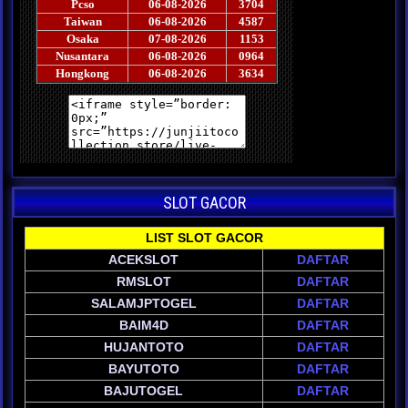
SLOT GACOR
LIST SLOT GACOR
ACEKSLOT
DAFTAR
RMSLOT
DAFTAR
SALAMJPTOGEL
DAFTAR
BAIM4D
DAFTAR
HUJANTOTO
DAFTAR
BAYUTOTO
DAFTAR
BAJUTOGEL
DAFTAR