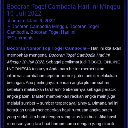
Bocoran Togel Cambodia Hari Ini Minggu
10 Juli 2022
admin
Juli 9, 2022
Bocoran Cambodia Minggu
,
Bocoran Togel
Cambodia
,
Bocoran Togel Hari ini
Comments
Bocoran Nomor Top Togel Cambodia
– Hari ini kita akan
membahas mengenai
Bocoran Togel Cambodia Hari Ini
Minggu 10 Juli 2022
. Sebagai penikmat judi TOGEL ONLINE
INDONESIA tentunya Anda para bettor memerlukan
informasi tambahan seputar nomor paten untuk melakukan
bettingan. Apa pentingnya mencari angka jitu tambahan
sebelum melakukan taruhan? Sebenarnya sebagai peracik
angka paten, Master memberikan racikan angka main juga
melalui sumber – sumber terpercaya lainnya. Dimana hal ini
bertujuan untuk mencocokan hasil rumusan angka paten
yang sudah kita buat dengan yang situs lain buat. Jika hasil
rumusan yang kita buat hampir sama dengan yang diracik