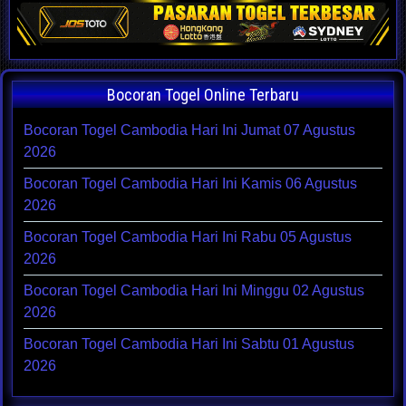
Bocoran Togel Online Terbaru
Bocoran Togel Cambodia Hari Ini Jumat 07 Agustus
2026
Bocoran Togel Cambodia Hari Ini Kamis 06 Agustus
2026
Bocoran Togel Cambodia Hari Ini Rabu 05 Agustus
2026
Bocoran Togel Cambodia Hari Ini Minggu 02 Agustus
2026
Bocoran Togel Cambodia Hari Ini Sabtu 01 Agustus
2026