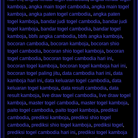
kamboja
,
angka main togel cambodia
,
angka main togel
kamboja
,
angka paten togel cambodia
,
angka paten
togel kamboja
,
bandar judi togel cambodia
,
bandar judi
togel kamboja
,
bandar togel cambodia
,
bandar togel
kamboja
,
bbfs angka cambodia
,
bbfs angka kamboja
,
bocoran cambodia
,
bocoran kamboja
,
bocoran shio
togel cambodia
,
bocoran shio togel kamboja
,
bocoran
togel cambodia
,
bocoran togel cambodia hari ini
,
bocoran togel kamboja
,
bocoran togel kamboja hari ini
,
bocoran togel paling jitu
,
data cambodia hari ini
,
data
kamboja hari ini
,
data keluaran togel cambodia
,
data
keluaran togel kamboja
,
data result cambodia
,
data
result kamboja
,
live draw togel cambodia
,
live draw togel
kamboja
,
master togel cambodia
,
master togel kamboja
,
paito togel cambodia
,
paito togel kamboja
,
prediksi
cambodia
,
prediksi kamboja
,
prediksi shio togel
cambodia
,
prediksi shio togel kamboja
,
prediksi togel
,
prediksi togel cambodia hari ini
,
prediksi togel kamboja