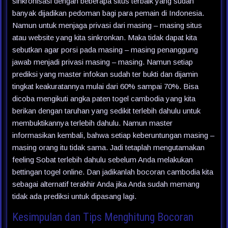
sinkronisasi dengan beberapa situs terbaik yang sudah
banyak dijadikan pedoman bagi para pemain di Indonesia.
Namun untuk menjaga privasi dari masing – masing situs
atau website yang kita sinkronkan. Maka tidak dapat kita
sebutkan agar porsi pada masing – masing penanggung
jawab menjadi privasi masing – masing. Namun setiap
prediksi yang master infokan sudah ter bukti dan dijamin
tingkat keakuratannya mulai dari 60% sampai 70%. Bisa
dicoba mengikuti angka paten togel cambodia yang kita
berikan dengan taruhan yang sedikit terlebih dahulu untuk
membuktikannya terlebih dahulu. Namun master
informasikan kembali, bahwa setiap keberuntungan masing –
masing orang itu tidak sama. Jadi tetaplah mengutamakan
feeling Sobat terlebih dahulu sebelum Anda melakukan
bettingan togel online. Dan jadikanlah bocoran cambodia kita
sebagai alternatif terakhir Anda jika Anda sudah memang
tidak ada prediksi untuk dipasang lagi.
Kesimpulan dan Tips Menghitung Bocoran