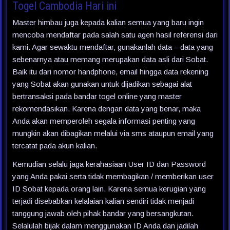
Togel Cambodia Hari ini
Master himbau juga kepada kalian semua yang baru ingin
mencoba mendaftar pada salah satu agen hasil referensi dari
kami. Agar sewaktu mendaftar, gunakanlah data – data yang
sebenarnya atau memang merupakan data asli dari Sobat.
Baik itu dari nomor handphone, email hingga data rekening
yang Sobat akan gunakan untuk dijadikan sebagai alat
bertransaksi pada bandar togel online yang master
rekomendasikan. Karena dengan data yang benar, maka
Anda akan memperoleh segala informasi penting yang
mungkin akan dibagikan melalui via sms ataupun email yang
tercatat pada akun kalian.
Kemudian selalu jaga kerahasiaan User ID dan Password
yang Anda pakai serta tidak membagikan / memberikan user
ID Sobat kepada orang lain. Karena semua kerugian yang
terjadi disebabkan kelalaian kalian sendiri tidak menjadi
tanggung jawab oleh pihak bandar yang bersangkutan.
Selalulah bijak dalam menggunakan ID Anda dan jadilah