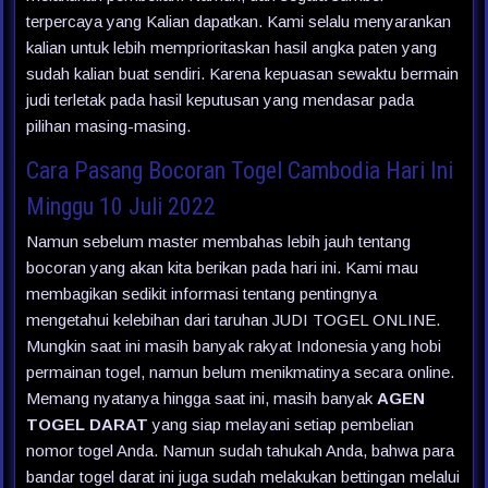
terpercaya yang Kalian dapatkan. Kami selalu menyarankan
kalian untuk lebih memprioritaskan hasil angka paten yang
sudah kalian buat sendiri. Karena kepuasan sewaktu bermain
judi terletak pada hasil keputusan yang mendasar pada
pilihan masing-masing.
Cara Pasang Bocoran Togel Cambodia Hari Ini
Minggu 10 Juli 2022
Namun sebelum master membahas lebih jauh tentang
bocoran yang akan kita berikan pada hari ini. Kami mau
membagikan sedikit informasi tentang pentingnya
mengetahui kelebihan dari taruhan JUDI TOGEL ONLINE.
Mungkin saat ini masih banyak rakyat Indonesia yang hobi
permainan togel, namun belum menikmatinya secara online.
Memang nyatanya hingga saat ini, masih banyak
AGEN
TOGEL DARAT
yang siap melayani setiap pembelian
nomor togel Anda. Namun sudah tahukah Anda, bahwa para
bandar togel darat ini juga sudah melakukan bettingan melalui