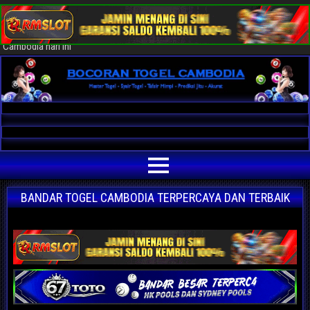
Bocoran Togel Cambodia AKURAT
Bocoran angka jitu togel Cambodia paling akurat | prediksi situs agen
bandar togel Cambodia terpercaya | nomor main Cambodia | data keluaran
Cambodia hari ini
BANDAR TOGEL CAMBODIA TERPERCAYA DAN TERBAIK