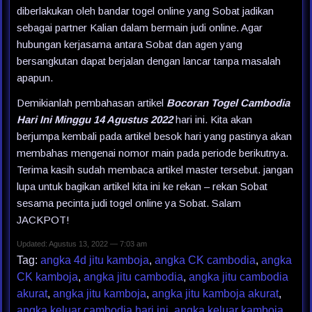
diberlakukan oleh bandar togel online yang Sobat jadikan
sebagai partner Kalian dalam bermain judi online. Agar
hubungan kerjasama antara Sobat dan agen yang
bersangkutan dapat berjalan dengan lancar tanpa masalah
apapun.
Demikianlah pembahasan artikel
Bocoran Togel Cambodia
Hari Ini Minggu 14 Agustus 2022
hari ini. Kita akan
berjumpa kembali pada artikel besok hari yang pastinya akan
membahas mengenai nomor main pada periode berikutnya.
Terima kasih sudah membaca artikel master tersebut. jangan
lupa untuk bagikan artikel kita ini ke rekan – rekan Sobat
sesama pecinta judi togel online ya Sobat. Salam
JACKPOT!
Updated: Agustus 13, 2022 — 7:03 am
Tag:
angka 4d jitu kamboja
,
angka CK cambodia
,
angka
CK kamboja
,
angka jitu cambodia
,
angka jitu cambodia
akurat
,
angka jitu kamboja
,
angka jitu kamboja akurat
,
angka keluar cambodia hari ini
,
angka keluar kamboja