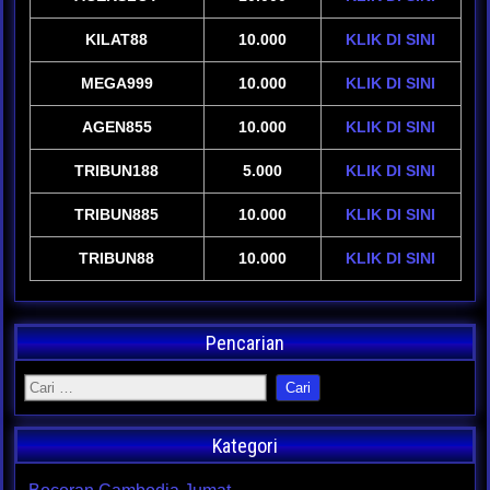
KILAT88
10.000
KLIK DI SINI
MEGA999
10.000
KLIK DI SINI
AGEN855
10.000
KLIK DI SINI
TRIBUN188
5.000
KLIK DI SINI
TRIBUN885
10.000
KLIK DI SINI
TRIBUN88
10.000
KLIK DI SINI
Pencarian
Kategori