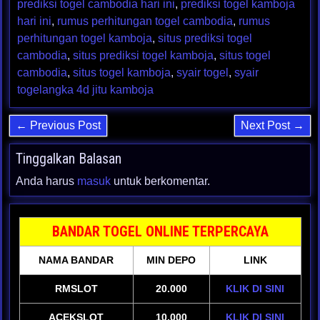
prediksi togel cambodia hari ini
,
prediksi togel kamboja
hari ini
,
rumus perhitungan togel cambodia
,
rumus
perhitungan togel kamboja
,
situs prediksi togel
cambodia
,
situs prediksi togel kamboja
,
situs togel
cambodia
,
situs togel kamboja
,
syair togel
,
syair
togelangka 4d jitu kamboja
← Previous Post
Next Post →
Tinggalkan Balasan
Anda harus
masuk
untuk berkomentar.
BANDAR TOGEL ONLINE TERPERCAYA
NAMA BANDAR
MIN DEPO
LINK
RMSLOT
20.000
KLIK DI SINI
ACEKSLOT
10.000
KLIK DI SINI