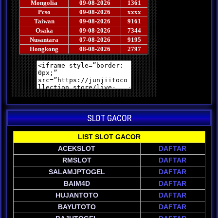
SLOT GACOR
LIST SLOT GACOR
ACEKSLOT
DAFTAR
RMSLOT
DAFTAR
SALAMJPTOGEL
DAFTAR
BAIM4D
DAFTAR
HUJANTOTO
DAFTAR
BAYUTOTO
DAFTAR