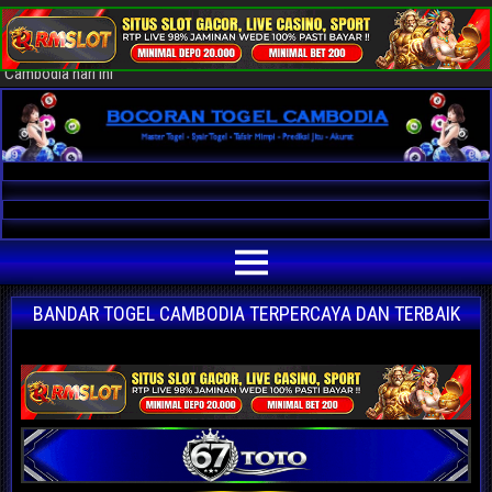
Bocoran Togel Cambodia AKURAT
Bocoran angka jitu togel Cambodia paling akurat | prediksi situs agen
bandar togel Cambodia terpercaya | nomor main Cambodia | data keluaran
Cambodia hari ini
BANDAR TOGEL CAMBODIA TERPERCAYA DAN TERBAIK