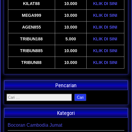
KILAT88
10.000
KLIK DI SINI
MEGA999
10.000
KLIK DI SINI
AGEN855
10.000
KLIK DI SINI
TRIBUN188
5.000
KLIK DI SINI
TRIBUN885
10.000
KLIK DI SINI
TRIBUN88
10.000
KLIK DI SINI
Pencarian
Kategori
Bocoran Cambodia Jumat