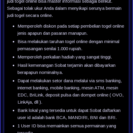
judi togel online bisa master informasi sebagai berikut.
Sebagai tolak ukur Anda dalam menyikapi serunya bermain
judi togel secara online.
Memperoleh diskon pada setiap pembelian togel online
jenis apapun dan pasaran manapun.
Bisa melakukan taruhan togel online dengan minimal
pemasangan senilai 1.000 rupiah.
Memperoleh perkalian hadiah yang sangat tinggi.
Hasil kemenangan Sobat terjamin akan dibayarkan
berapapun nominalnya.
Dapat melakukan setor dana melalui via sms banking,
internet banking, mobile banking, mesin ATM, mesin
EDC, BriLink, deposit pulsa dan dompet online ( OVO,
LinkAja, dll ).
Bank lokal yang tersedia untuk dapat Sobat daftarkan
user id adalah bank BCA, MANDIRI, BNI dan BRI.
1 User ID bisa memainkan semua permainan yang
tersedia