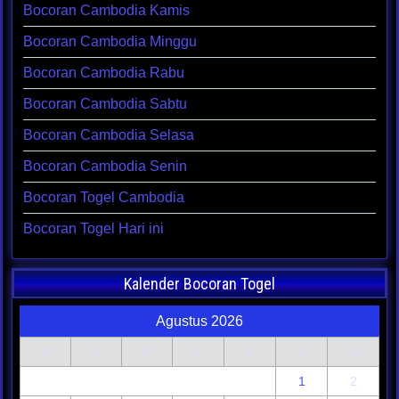
Bocoran Cambodia Kamis
Bocoran Cambodia Minggu
Bocoran Cambodia Rabu
Bocoran Cambodia Sabtu
Bocoran Cambodia Selasa
Bocoran Cambodia Senin
Bocoran Togel Cambodia
Bocoran Togel Hari ini
Kalender Bocoran Togel
Agustus 2026
S
S
R
K
J
S
M
1
2