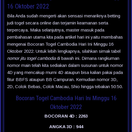
16 Oktober 2022
Bila Anda sudah mengerti akan sensasi menariknya betting
judi togel secara online dan terjamin keamanan serta
terpercaya. Maka selanjutnya, master masuk pada
pembahasan utama kita pada artikel hari ini yaitu membahas
mengenai Bocoran Togel Cambodia Hari Ini Minggu 16
Oktober 2022. Untuk lebih lengkapnya, silahkan simak tabel
nomor jitu togel cambodia
di bawah ini. Dimana rangkuman
nomor main telah kita sediakan dalam susunan untuk nomor
4D yang mencakup murni 4D ataupun bisa kalian pakai pada
fitur BBFS ataupun BB Campuran. Kemudian nomor 3D,
2D, Colok Bebas, Colok Macau, Shio hingga tebakan 50:50.
Bocoran Togel Cambodia Hari Ini Minggu 16
Oktober 2022
BOCORAN 4D : 2263
ANGKA 3D : 944