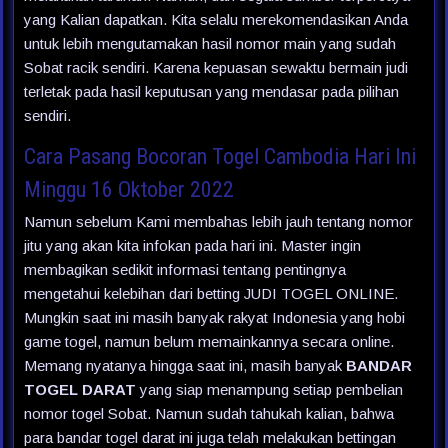
yang Kalian dapatkan. Kita selalu merekomendasikan Anda
untuk lebih mengutamakan hasil nomor main yang sudah
Sobat racik sendiri. Karena kepuasan sewaktu bermain judi
terletak pada hasil keputusan yang mendasar pada pilihan
sendiri.
Cara Pasang Bocoran Togel Cambodia Hari Ini
Minggu 16 Oktober 2022
Namun sebelum Kami membahas lebih jauh tentang nomor
jitu yang akan kita infokan pada hari ini. Master ingin
membagikan sedikit informasi tentang pentingnya
mengetahui kelebihan dari betting JUDI TOGEL ONLINE.
Mungkin saat ini masih banyak rakyat Indonesia yang hobi
game togel, namun belum memainkannya secara online.
Memang nyatanya hingga saat ini, masih banyak
BANDAR
TOGEL DARAT
yang siap menampung setiap pembelian
nomor togel Sobat. Namun sudah tahukah kalian, bahwa
para bandar togel darat ini juga telah melakukan bettingan