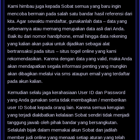
Kami himbau juga kepada Sobat semua yang baru ingin
mencoba bermain pada salah satu bandar hasil referensi dari
kita. Agar sewaktu mendaftar, gunakanlah data – data yang
sebenarnya atau memang merupakan data asli dari Anda.
Baik itu dari nomor handphone, email hingga data rekening
yang kalian akan pakai untuk dijadikan sebagai alat
bertransaksi pada situs – situs togel online yang kami
rekomendasikan. Karena dengan data yang valid, maka Anda
akan mendapatkan segala informasi penting yang mungkin
akan dibagikan melalui via sms ataupun email yang terdaftar
pada akun kalian.
Kemudian selalu jaga kerahasiaan User ID dan Password
yang Anda gunakan serta tidak membagikan / memberikan
user ID Sobat kepada orang lain. Karena semua kerugian
yang terjadi diakibatkan kelalaian Sobat sendiri tidak menjadi
tanggung jawab oleh pihak bandar yang bersangkutan.
Selalulah bijak dalam memakai akun Sobat dan jadilah
member judi online yang menaati setiap aturan yang telah