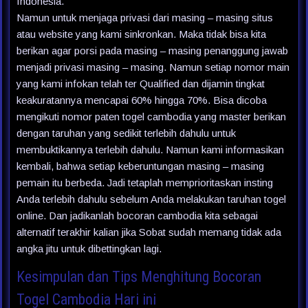
Indonesia.
Namun untuk menjaga privasi dari masing – masing situs
atau website yang kami sinkronkan. Maka tidak bisa kita
berikan agar porsi pada masing – masing penanggung jawab
menjadi privasi masing – masing. Namun setiap nomor main
yang kami infokan telah ter Qualified dan dijamin tingkat
keakuratannya mencapai 60% hingga 70%. Bisa dicoba
mengikuti nomor paten togel cambodia yang master berikan
dengan taruhan yang sedikit terlebih dahulu untuk
membuktikannya terlebih dahulu. Namun kami informasikan
kembali, bahwa setiap keberuntungan masing – masing
pemain itu berbeda. Jadi tetaplah memprioritaskan insting
Anda terlebih dahulu sebelum Anda melakukan taruhan togel
online. Dan jadikanlah bocoran cambodia kita sebagai
alternatif terakhir kalian jika Sobat sudah memang tidak ada
angka jitu untuk dibettingkan lagi.
Kesimpulan dan Tips Menghitung Bocoran
Togel Cambodia Hari ini