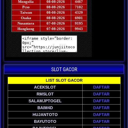
SLOT GACOR
LIST SLOT GACOR
ACEKSLOT
DAFTAR
RMSLOT
DAFTAR
SALAMJPTOGEL
DAFTAR
BAIM4D
DAFTAR
HUJANTOTO
DAFTAR
BAYUTOTO
DAFTAR