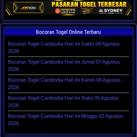
Bocoran Togel Online Terbaru
Bocoran Togel Cambodia Hari Ini Sabtu 08 Agustus
2026
Bocoran Togel Cambodia Hari Ini Jumat 07 Agustus
2026
Bocoran Togel Cambodia Hari Ini Kamis 06 Agustus
2026
Bocoran Togel Cambodia Hari Ini Rabu 05 Agustus
2026
Bocoran Togel Cambodia Hari Ini Minggu 02 Agustus
2026