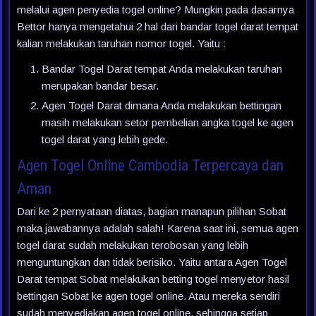
melalui agen penyedia togel online? Mungkin pada dasarnya
Bettor hanya mengetahui 2 hal dari bandar togel darat tempat
kalian melakukan taruhan nomor togel. Yaitu :
Bandar Togel Darat tempat Anda melakukan taruhan
merupakan bandar besar.
Agen Togel Darat dimana Anda melakukan bettingan
masih melakukan setor pembelian angka togel ke agen
togel darat yang lebih gede.
Agen Togel Online Cambodia Terpercaya dan
Aman
Dari ke 2 pernyataan diatas, bagian manapun pilihan Sobat
maka jawabannya adalah salah! Karena saat ini, semua agen
togel darat sudah melakukan terobosan yang lebih
menguntungkan dan tidak berisiko. Yaitu antara Agen Togel
Darat tempat Sobat melakukan betting togel menyetor hasil
bettingan Sobat ke agen togel online. Atau mereka sendiri
sudah menyediakan agen togel online, sehingga setiap