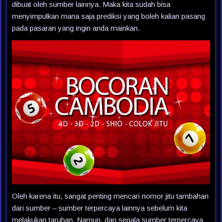
dibuat oleh sumber lainnya. Maka kita sudah bisa
menyimpulkan mana saja prediksi yang boleh kalian pasang
pada pasaran yang ingin anda mainkan.
Oleh karena itu, sangat penting mencari nomor jitu tambahan
dari sumber – sumber terpercaya lainnya sebelum kita
melakukan taruhan. Namun, dari segala sumber terpercaya