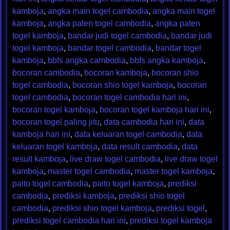
kamboja
,
angka main togel cambodia
,
angka main togel
kamboja
,
angka paten togel cambodia
,
angka paten
togel kamboja
,
bandar judi togel cambodia
,
bandar judi
togel kamboja
,
bandar togel cambodia
,
bandar togel
kamboja
,
bbfs angka cambodia
,
bbfs angka kamboja
,
bocoran cambodia
,
bocoran kamboja
,
bocoran shio
togel cambodia
,
bocoran shio togel kamboja
,
bocoran
togel cambodia
,
bocoran togel cambodia hari ini
,
bocoran togel kamboja
,
bocoran togel kamboja hari ini
,
bocoran togel paling jitu
,
data cambodia hari ini
,
data
kamboja hari ini
,
data keluaran togel cambodia
,
data
keluaran togel kamboja
,
data result cambodia
,
data
result kamboja
,
live draw togel cambodia
,
live draw togel
kamboja
,
master togel cambodia
,
master togel kamboja
,
paito togel cambodia
,
paito togel kamboja
,
prediksi
cambodia
,
prediksi kamboja
,
prediksi shio togel
cambodia
,
prediksi shio togel kamboja
,
prediksi togel
,
prediksi togel cambodia hari ini
,
prediksi togel kamboja