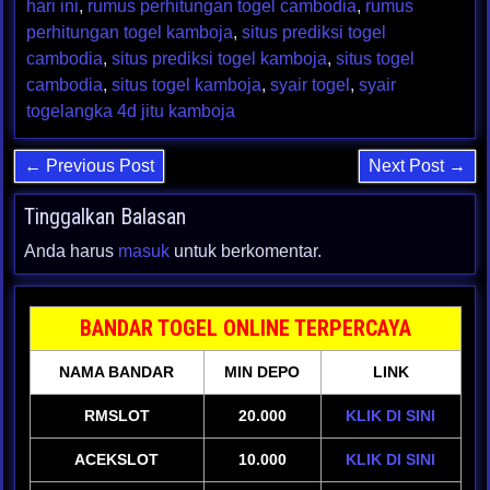
hari ini
,
rumus perhitungan togel cambodia
,
rumus
perhitungan togel kamboja
,
situs prediksi togel
cambodia
,
situs prediksi togel kamboja
,
situs togel
cambodia
,
situs togel kamboja
,
syair togel
,
syair
togelangka 4d jitu kamboja
← Previous Post
Next Post →
Tinggalkan Balasan
Anda harus
masuk
untuk berkomentar.
BANDAR TOGEL ONLINE TERPERCAYA
NAMA BANDAR
MIN DEPO
LINK
RMSLOT
20.000
KLIK DI SINI
ACEKSLOT
10.000
KLIK DI SINI