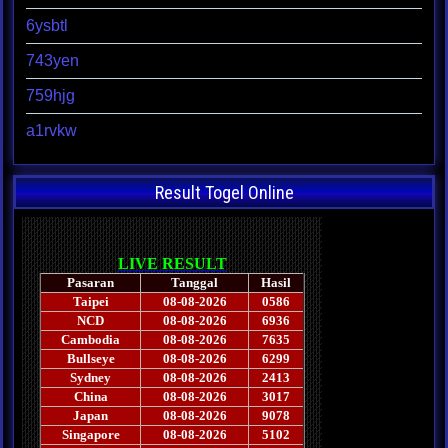
6ysbtl
743yen
759hjg
a1rvkw
Result Togel Online