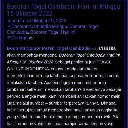
Bocoran Togel Cambodia Hari Ini Minggu
16 Oktober 2022
admin
Oktober 15, 2022
Bocoran Cambodia Minggu
,
Bocoran Togel
Cambodia
,
Bocoran Togel Hari ini
Comments
Bocoran Nomor Paten Togel Cambodia
– Hari ini kita
akan membahas mengenai
Bocoran Togel Cambodia Hari Ini
Minggu 16 Oktober 2022
. Sebagai penikmat judi TOGEL
ONLINE INDONESIA tentunya Anda para bettor
memerlukan informasi tambahan seputar nomor main untuk
melakukan taruhan. Apa pentingnya mencari bocoran
tambahan sebelum melakukan taruhan? Sebenarnya sebagai
penyedia angka main, kami memberikan racikan nomor main
juga melalui sumber – sumber terpercaya lainnya. Dimana
hal ini bertujuan untuk mencocokan hasil rumusan angka jitu
yang sudah master buat dengan yang sumber lain racik. Bila
hasil rumusan yang kami buat hampir sama dengan yang