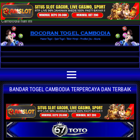
Bocoran Togel Cambodia AKURAT
Bocoran angka jitu togel Cambodia paling akurat | prediksi situs agen
bandar togel Cambodia terpercaya | nomor main Cambodia | data keluaran
Cambodia hari ini
BANDAR TOGEL CAMBODIA TERPERCAYA DAN TERBAIK