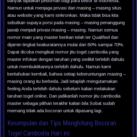
banyak dijadikan pedoman bagi para bettor di Indonesia.
Namun untuk menjaga privasi dari masing – masing situs
atau website yang kami sinkronkan. Maka tidak bisa kita
sebutkan supaya porsi pada masing – masing penanggung
jawab menjadi privasi masing – masing. Namun semua
nomor main yang master berikan telah ter Qualified dan
dijamin tingkat keakuratannya mulai dari 60% sampai 70%.
Dapat dicoba mengikuti nomor jitu togel cambodia yang
master infokan dengan taruhan yang sedikit terlebih dahulu
untuk membuktikannya terlebih dahulu. Namun kami
beritahukan kembali, bahwa setiap keberuntungan masing –
masing orang itu berbeda. Jadi tetaplah mengutamakan
feeling Anda terlebih dahulu sebelum kalian melakukan
taruhan togel online. Dan jadikanlah nomor jitu cambodia
master sebagai pilihan terakhir kalian bila Sobat sudah
memang tidak ada bocoran untuk dipasang lagi.
Kesimpulan dan Tips Menghitung Bocoran
Togel Cambodia Hari ini