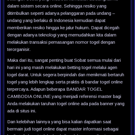
dalam sistem secara online. Sehingga resiko yang
ditimbulkan seperti adanya pelanggaran pada undang –
undang yang berlaku di Indonesia kemudian dapat
memberikan resiko hingga ke jalur hukum. Dapat dicegah
dengan adanya teknologi yang memudahkan kita dalam
melakukan transaksi pemasangan nomor togel dengan
terorganisir.
Maka dari itu, sangat penting buat Sobat semua mulai dari
hari ini yang masih melakukan betting togel melalui agen
togel darat. Untuk segera berpindah dan menikmati bertaruh
togel yang lebih lengkap serta praktis di bandar togel online
terpercaya. Adapun beberapa BANDAR TOGEL
CAMBODIA ONLINE yang menjadi referensi master bagi
Anda melakukan taruhan togel online ada pada banner yang
ada di situs ini.
Dan kelebihan lainnya yang bisa kalian dapatkan saat
bermain judi togel online dapat master informasi sebagai