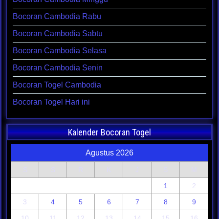
Bocoran Cambodia Rabu
Bocoran Cambodia Sabtu
Bocoran Cambodia Selasa
Bocoran Cambodia Senin
Bocoran Togel Cambodia
Bocoran Togel Hari ini
Kalender Bocoran Togel
Agustus 2026
S
S
R
K
J
S
M
1
2
3
4
5
6
7
8
9
10
11
12
13
14
15
16