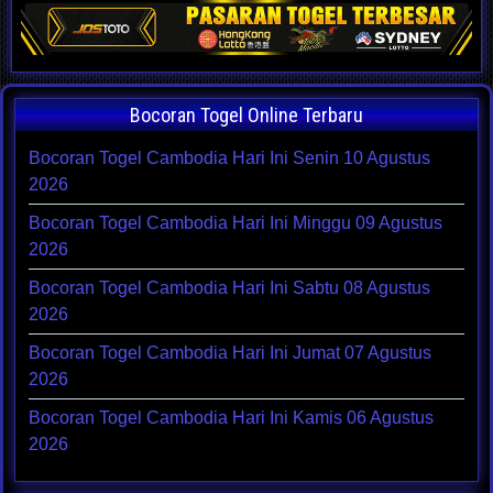
Bocoran Togel Online Terbaru
Bocoran Togel Cambodia Hari Ini Senin 10 Agustus
2026
Bocoran Togel Cambodia Hari Ini Minggu 09 Agustus
2026
Bocoran Togel Cambodia Hari Ini Sabtu 08 Agustus
2026
Bocoran Togel Cambodia Hari Ini Jumat 07 Agustus
2026
Bocoran Togel Cambodia Hari Ini Kamis 06 Agustus
2026