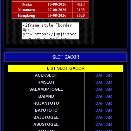
SLOT GACOR
LIST SLOT GACOR
ACEKSLOT
DAFTAR
RMSLOT
DAFTAR
SALAMJPTOGEL
DAFTAR
BAIM4D
DAFTAR
HUJANTOTO
DAFTAR
BAYUTOTO
DAFTAR
BAJUTOGEL
DAFTAR
ASUSTOGEL
DAFTAR