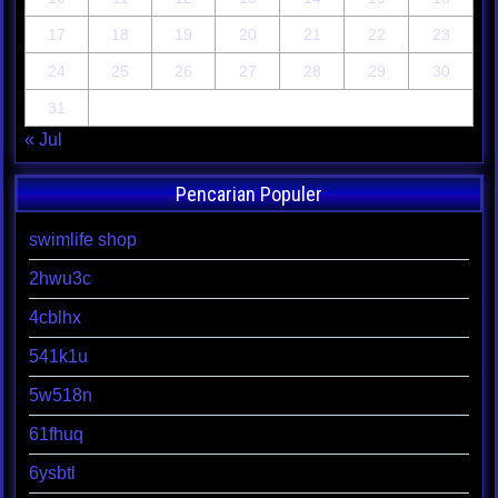
17
18
19
20
21
22
23
24
25
26
27
28
29
30
31
« Jul
Pencarian Populer
swimlife shop
2hwu3c
4cblhx
541k1u
5w518n
61fhuq
6ysbtl