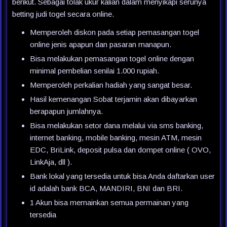
berikut. Sebagai tolak ukur kalian dalam menyikapi serunya
betting judi togel secara online.
Memperoleh diskon pada setiap pemasangan togel
online jenis apapun dan pasaran manapun.
Bisa melakukan pemasangan togel online dengan
minimal pembelian senilai 1.000 rupiah.
Memperoleh perkalian hadiah yang sangat besar.
Hasil kemenangan Sobat terjamin akan dibayarkan
berapapun jumlahnya.
Bisa melakukan setor dana melalui via sms banking,
internet banking, mobile banking, mesin ATM, mesin
EDC, BriLink, deposit pulsa dan dompet online ( OVO,
LinkAja, dll ).
Bank lokal yang tersedia untuk bisa Anda daftarkan user
id adalah bank BCA, MANDIRI, BNI dan BRI.
1 Akun bisa memainkan semua permainan yang
tersedia