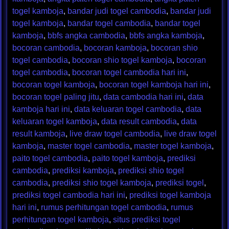
togel kamboja
,
bandar judi togel cambodia
,
bandar judi
togel kamboja
,
bandar togel cambodia
,
bandar togel
kamboja
,
bbfs angka cambodia
,
bbfs angka kamboja
,
bocoran cambodia
,
bocoran kamboja
,
bocoran shio
togel cambodia
,
bocoran shio togel kamboja
,
bocoran
togel cambodia
,
bocoran togel cambodia hari ini
,
bocoran togel kamboja
,
bocoran togel kamboja hari ini
,
bocoran togel paling jitu
,
data cambodia hari ini
,
data
kamboja hari ini
,
data keluaran togel cambodia
,
data
keluaran togel kamboja
,
data result cambodia
,
data
result kamboja
,
live draw togel cambodia
,
live draw togel
kamboja
,
master togel cambodia
,
master togel kamboja
,
paito togel cambodia
,
paito togel kamboja
,
prediksi
cambodia
,
prediksi kamboja
,
prediksi shio togel
cambodia
,
prediksi shio togel kamboja
,
prediksi togel
,
prediksi togel cambodia hari ini
,
prediksi togel kamboja
hari ini
,
rumus perhitungan togel cambodia
,
rumus
perhitungan togel kamboja
,
situs prediksi togel