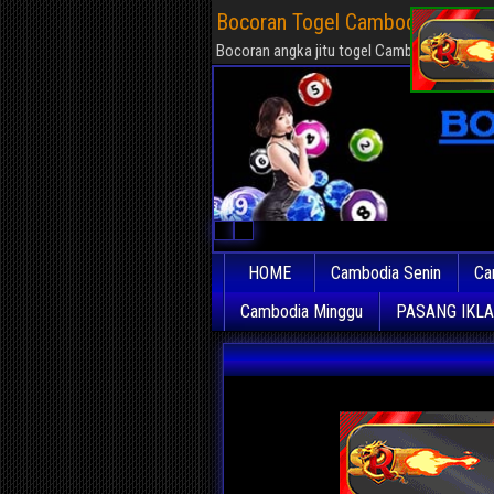
Bocoran Togel Cambodia AKUR
Bocoran angka jitu togel Cambodia paling a
HOME
Cambodia Senin
Ca
Cambodia Minggu
PASANG IKL