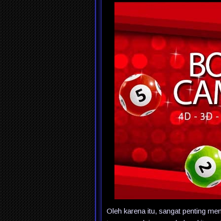
Oleh karena itu, sangat penting m