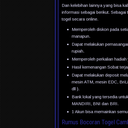
Dan kelebihan lainnya yang bisa kal
informasi sebagai berikut. Sebagai 
togel secara online.
Memperoleh diskon pada setia
manapun.
Dapat melakukan pemasangan t
rupiah.
Memperoleh perkalian hadiah 
Hasil kemenangan Sobat terja
Dapat melakukan deposit melal
mesin ATM, mesin EDC, BriLin
dll ).
Bank lokal yang tersedia untu
MANDIRI, BNI dan BRI.
1 Akun bisa memainkan semua
Rumus Bocoran Togel Camb