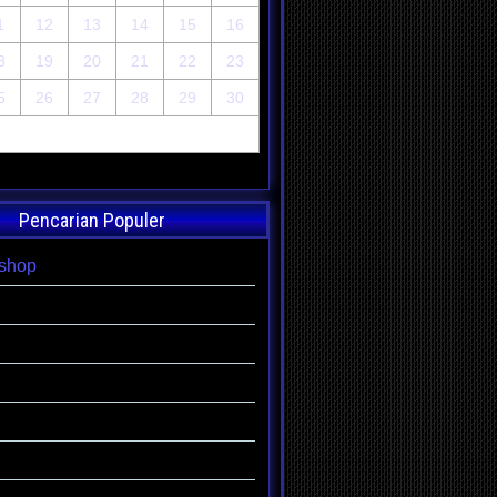
1
12
13
14
15
16
8
19
20
21
22
23
5
26
27
28
29
30
Pencarian Populer
 shop