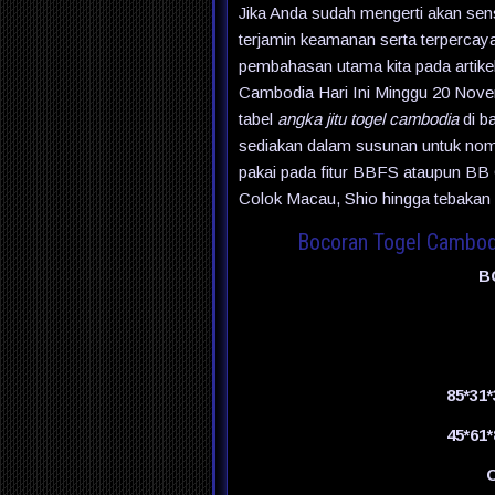
Jika Anda sudah mengerti akan sens
terjamin keamanan serta terpercay
pembahasan utama kita pada artike
Cambodia Hari Ini Minggu 20 Novem
tabel
angka jitu togel cambodia
di b
sediakan dalam susunan untuk no
pakai pada fitur BBFS ataupun BB
Colok Macau, Shio hingga tebakan 
Bocoran Togel Cambod
B
85*31*
45*61*