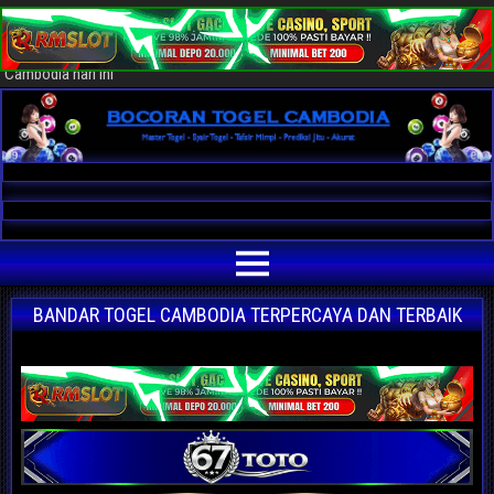
Bocoran Togel Cambodia AKURAT
Bocoran angka jitu togel Cambodia paling akurat | prediksi situs agen
bandar togel Cambodia terpercaya | nomor main Cambodia | data keluaran
Cambodia hari ini
BANDAR TOGEL CAMBODIA TERPERCAYA DAN TERBAIK