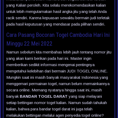
yang Kalian peroleh. Kita selalu merekomendasikan kalian
untuk lebih mengutamakan hasil angka jitu yang telah Anda
racik sendiri. Karena kepuasan sewaktu bermain judi terletak
pada hasil keputusan yang mendasar pada pilihan sendiri.
Cara Pasang Bocoran Togel Cambodia Hari Ini
Minggu 22 Mei 2022
Namun sebelum kita membahas lebih jauh tentang nomor jitu
yang akan kami berikan pada hari ini. Master ingin
memberikan sedikit informasi mengenai pentingnya
mengetahui kelebihan dari bermain JUDI TOGEL ONLINE.
Mungkin saat ini masih banyak masyarakat Indonesia yang
menggemari permainan togel, namun belum memainkannya
secara online. Memang nyatanya hingga saat ini, masih
banyak
BANDAR TOGEL DARAT
yang siap melayani
setiap bettingan nomor togel kalian. Namun sudah tahukah
kalian, bahwa para bandar togel darat ini juga telah
melakukan bettingan melalui agen penyedia togel online?