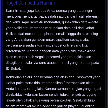
Togel Cambodia Hari ini
Kami himbau juga kepada Anda semua yang baru ingin
mencoba mendaftar pada salah satu bandar hasil referensi
dari kami. Agar sewaktu mendaftar, gunakanlah data – data
yang valid atau memang merupakan data asli dari Sobat.
Baik itu dari nomor handphone, email hingga data rekening
yang Anda akan gunakan untuk dijadikan sebagai alat
bertransaksi pada situs – situs togel online yang kita
referensikan. Karena dengan data yang valid, maka Anda
akan memperoleh segala promosi yang mungkin akan
dibagikan melalui via sms ataupun email yang tercatat pada
ID Sobat.
Kemudian selalu jaga kerahasiaan akun dan Password yang
Sobat pakai serta tidak membagikan / memberikan akun
Anda kepada orang lain. Karena semua kerugian yang terjadi
disebabkan kelalaian kalian sendiri tidak menjadi tanggung
jawab oleh pihak situs yang bersangkutan. Selalulah bijak
dalam memakai akun Sobat dan jadilah player judi online