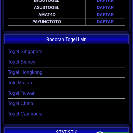
BAJUTOGEL
DAFTAR
ASUSTOGEL
DAFTAR
AMAT4D
DAFTAR
PAYUNGTOTO
DAFTAR
Bocoran Togel Lain
Togel Singapore
Togel Sidney
Togel Hongkong
Toto Macau
Togel Taiwan
Togel China
Togel Cambodia
STATISTIK