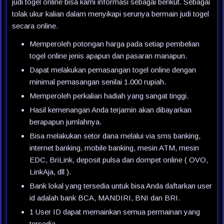
judi togel online bisa kami informasi sebagai berikut. Sebagai
tolak ukur kalian dalam menyikapi serunya bermain judi togel
secara online.
Memperoleh potongan harga pada setiap pembelian
togel online jenis apapun dan pasaran manapun.
Dapat melakukan pemasangan togel online dengan
minimal pemasangan senilai 1.000 rupiah.
Memperoleh perkalian hadiah yang sangat tinggi.
Hasil kemenangan Anda terjamin akan dibayarkan
berapapun jumlahnya.
Bisa melakukan setor dana melalui via sms banking,
internet banking, mobile banking, mesin ATM, mesin
EDC, BriLink, deposit pulsa dan dompet online ( OVO,
LinkAja, dll ).
Bank lokal yang tersedia untuk bisa Anda daftarkan user
id adalah bank BCA, MANDIRI, BNI dan BRI.
1 User ID dapat memainkan semua permainan yang
tersedia