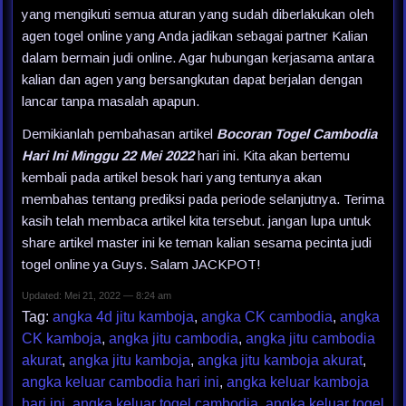
yang mengikuti semua aturan yang sudah diberlakukan oleh
agen togel online yang Anda jadikan sebagai partner Kalian
dalam bermain judi online. Agar hubungan kerjasama antara
kalian dan agen yang bersangkutan dapat berjalan dengan
lancar tanpa masalah apapun.
Demikianlah pembahasan artikel
Bocoran Togel Cambodia
Hari Ini Minggu 22 Mei 2022
hari ini. Kita akan bertemu
kembali pada artikel besok hari yang tentunya akan
membahas tentang prediksi pada periode selanjutnya. Terima
kasih telah membaca artikel kita tersebut. jangan lupa untuk
share artikel master ini ke teman kalian sesama pecinta judi
togel online ya Guys. Salam JACKPOT!
Updated: Mei 21, 2022 — 8:24 am
Tag:
angka 4d jitu kamboja
,
angka CK cambodia
,
angka
CK kamboja
,
angka jitu cambodia
,
angka jitu cambodia
akurat
,
angka jitu kamboja
,
angka jitu kamboja akurat
,
angka keluar cambodia hari ini
,
angka keluar kamboja
hari ini
,
angka keluar togel cambodia
,
angka keluar togel