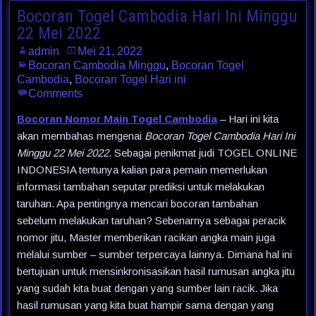
Bocoran Togel Cambodia Hari Ini Minggu
22 Mei 2022
admin
Mei 21, 2022
Bocoran Cambodia Minggu
,
Bocoran Togel
Cambodia
,
Bocoran Togel Hari ini
Comments
Bocoran Nomor Main Togel Cambodia
– Hari ini kita
akan membahas mengenai
Bocoran Togel Cambodia Hari Ini
Minggu 22 Mei 2022
. Sebagai penikmat judi TOGEL ONLINE
INDONESIA tentunya kalian para pemain memerlukan
informasi tambahan seputar prediksi untuk melakukan
taruhan. Apa pentingnya mencari bocoran tambahan
sebelum melakukan taruhan? Sebenarnya sebagai peracik
nomor jitu, Master memberikan racikan angka main juga
melalui sumber – sumber terpercaya lainnya. Dimana hal ini
bertujuan untuk mensinkronisasikan hasil rumusan angka jitu
yang sudah kita buat dengan yang sumber lain racik. Jika
hasil rumusan yang kita buat hampir sama dengan yang