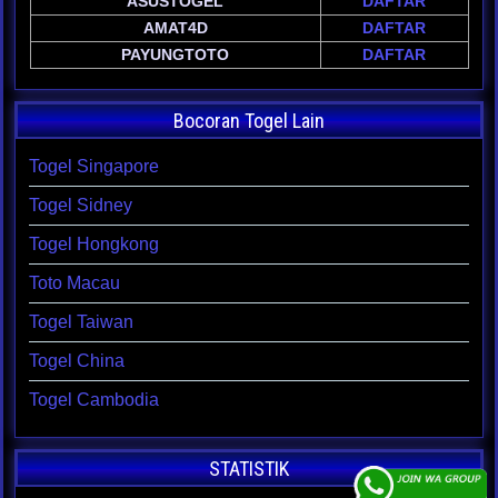
ASUSTOGEL
DAFTAR
AMAT4D
DAFTAR
PAYUNGTOTO
DAFTAR
Bocoran Togel Lain
Togel Singapore
Togel Sidney
Togel Hongkong
Toto Macau
Togel Taiwan
Togel China
Togel Cambodia
STATISTIK