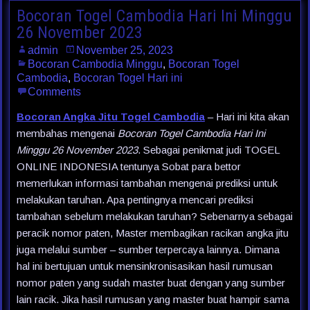
Bocoran Togel Cambodia Hari Ini Minggu
26 November 2023
admin
November 25, 2023
Bocoran Cambodia Minggu
,
Bocoran Togel
Cambodia
,
Bocoran Togel Hari ini
Comments
Bocoran Angka Jitu Togel Cambodia
– Hari ini kita akan
membahas mengenai
Bocoran Togel Cambodia Hari Ini
Minggu 26 November 2023
. Sebagai penikmat judi TOGEL
ONLINE INDONESIA tentunya Sobat para bettor
memerlukan informasi tambahan mengenai prediksi untuk
melakukan taruhan. Apa pentingnya mencari prediksi
tambahan sebelum melakukan taruhan? Sebenarnya sebagai
peracik nomor paten, Master membagikan racikan angka jitu
juga melalui sumber – sumber terpercaya lainnya. Dimana
hal ini bertujuan untuk mensinkronisasikan hasil rumusan
nomor paten yang sudah master buat dengan yang sumber
lain racik. Jika hasil rumusan yang master buat hampir sama