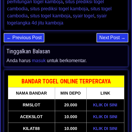
perhitungan togel kamboja
,
situs prediksi togel
cambodia
,
situs prediksi togel kamboja
,
situs togel
cambodia
,
situs togel kamboja
,
syair togel
,
syair
togelangka 4d jitu kamboja
← Previous Post
Next Post →
Tinggalkan Balasan
Anda harus
masuk
untuk berkomentar.
BANDAR TOGEL ONLINE TERPERCAYA
NAMA BANDAR
MIN DEPO
LINK
RMSLOT
20.000
KLIK DI SINI
ACEKSLOT
10.000
KLIK DI SINI
KILAT88
10.000
KLIK DI SINI