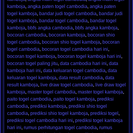
kamboja
,
angka paten togel cambodia
,
angka paten
togel kamboja
,
bandar judi togel cambodia
,
bandar judi
togel kamboja
,
bandar togel cambodia
,
bandar togel
kamboja
,
bbfs angka cambodia
,
bbfs angka kamboja
,
bocoran cambodia
,
bocoran kamboja
,
bocoran shio
togel cambodia
,
bocoran shio togel kamboja
,
bocoran
togel cambodia
,
bocoran togel cambodia hari ini
,
bocoran togel kamboja
,
bocoran togel kamboja hari ini
,
bocoran togel paling jitu
,
data cambodia hari ini
,
data
kamboja hari ini
,
data keluaran togel cambodia
,
data
keluaran togel kamboja
,
data result cambodia
,
data
result kamboja
,
live draw togel cambodia
,
live draw togel
kamboja
,
master togel cambodia
,
master togel kamboja
,
paito togel cambodia
,
paito togel kamboja
,
prediksi
cambodia
,
prediksi kamboja
,
prediksi shio togel
cambodia
,
prediksi shio togel kamboja
,
prediksi togel
,
prediksi togel cambodia hari ini
,
prediksi togel kamboja
hari ini
,
rumus perhitungan togel cambodia
,
rumus