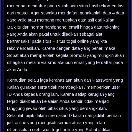
mencoba mendaftar pada salah satu situs hasil rekomendasi
dari master. Agar sewaktu mendaftar, gunakanlah data – data
yang valid atau memang merupakan data asli dari kalian.
Baik itu dari nomor handphone, email hingga data rekening
yang Anda akan pakai untuk dijadikan sebagai alat
bertransaksi pada situs – situs togel online yang kita
rekomendasikan. Karena dengan data yang benar, maka
Sobat akan memperoleh segala promosi yang mungkin akan
dibagikan melalui via sms ataupun email yang terdaftar pada
akun Anda.
Kemudian selalu jaga kerahasiaan akun dan Password yang
Kalian gunakan serta tidak membagikan / memberikan user
ID Anda kepada orang lain. Karena setiap kerugian yang
terjadi diakibatkan kelalaian Anda sendiri tidak menjadi
tanggung jawab oleh pihak situs yang bersangkutan.
Selalulah bijak dalam memakai ID kalian dan jadilah pemain
judi online yang mengikuti semua aturan yang telah
diberlakukan oleh situs togel online yang Sobat jadikan