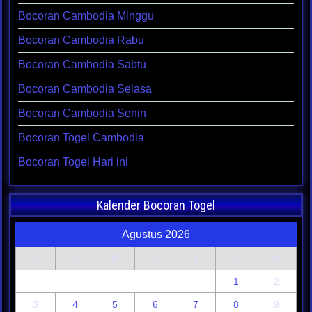
Bocoran Cambodia Minggu
Bocoran Cambodia Rabu
Bocoran Cambodia Sabtu
Bocoran Cambodia Selasa
Bocoran Cambodia Senin
Bocoran Togel Cambodia
Bocoran Togel Hari ini
Kalender Bocoran Togel
Agustus 2026
S
S
R
K
J
S
M
1
2
3
4
5
6
7
8
9