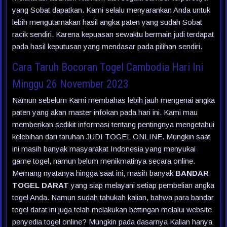
yang Sobat dapatkan. Kami selalu menyarankan Anda untuk
lebih mengutamakan hasil angka paten yang sudah Sobat
racik sendiri. Karena kepuasan sewaktu bermain judi terdapat
pada hasil keputusan yang mendasar pada pilihan sendiri.
Cara Taruh Bocoran Togel Cambodia Hari Ini
Minggu 26 November 2023
Namun sebelum Kami membahas lebih jauh mengenai angka
paten yang akan master infokan pada hari ini. Kami mau
memberikan sedikit informasi tentang pentingnya mengetahui
kelebihan dari taruhan JUDI TOGEL ONLINE. Mungkin saat
ini masih banyak masyarakat Indonesia yang menyukai
game togel, namun belum menikmatinya secara online.
Memang nyatanya hingga saat ini, masih banyak
BANDAR
TOGEL DARAT
yang siap melayani setiap pembelian angka
togel Anda. Namun sudah tahukah kalian, bahwa para bandar
togel darat ini juga telah melakukan bettingan melalui website
penyedia togel online? Mungkin pada dasarnya Kalian hanya