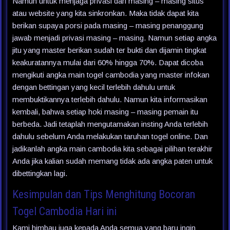
Namun untuk menjaga privasi dari masing – masing situs
atau website yang kita sinkronkan. Maka tidak dapat kita
berikan supaya porsi pada masing – masing penanggung
jawab menjadi privasi masing – masing. Namun setiap angka
jitu yang master berikan sudah ter bukti dan dijamin tingkat
keakuratannya mulai dari 60% hingga 70%. Dapat dicoba
mengikuti angka main togel cambodia yang master infokan
dengan bettingan yang kecil terlebih dahulu untuk
membuktikannya terlebih dahulu. Namun kita informasikan
kembali, bahwa setiap hoki masing – masing pemain itu
berbeda. Jadi tetaplah mengutamakan insting Anda terlebih
dahulu sebelum Anda melakukan taruhan togel online. Dan
jadikanlah angka main cambodia kita sebagai pilihan terakhir
Anda jika kalian sudah memang tidak ada angka paten untuk
dibettingkan lagi.
Kesimpulan dan Tips Menghitung Bocoran
Togel Cambodia Hari ini
Kami himbau juga kepada Anda semua yang baru ingin