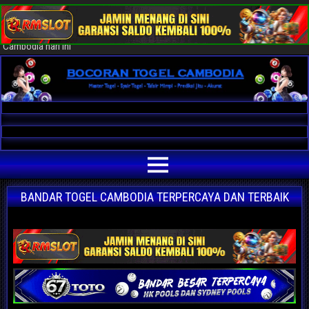
Bocoran Togel Cambodia AKURAT
Bocoran angka jitu togel Cambodia paling akurat | prediksi situs agen
bandar togel Cambodia terpercaya | nomor main Cambodia | data keluaran
Cambodia hari ini
BANDAR TOGEL CAMBODIA TERPERCAYA DAN TERBAIK