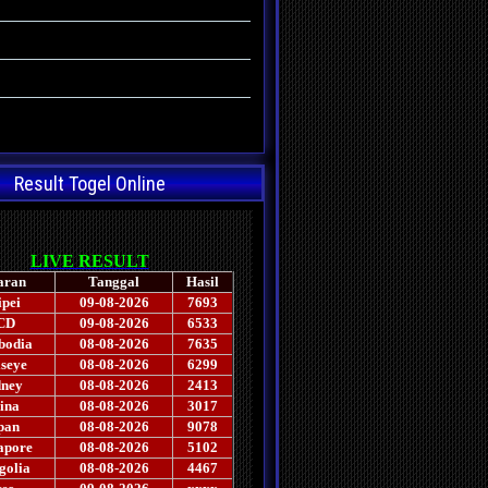
Result Togel Online