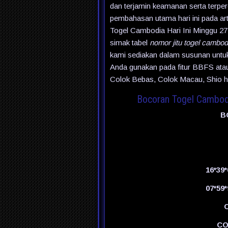
dan terjamin keamanan serta terpe
pembahasan utama hari ini pada ar
Togel Cambodia Hari Ini Minggu 27 
simak tabel
nomor jitu togel cambod
kami sediakan dalam susunan untu
Anda gunakan pada fitur BBFS at
Colok Bebas, Colok Macau, Shio h
Bocoran Togel Cambod
B
16*39*
07*59*
CO