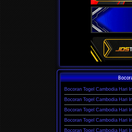
Bocora
Bocoran Togel Cambodia Hari I
Bocoran Togel Cambodia Hari In
Bocoran Togel Cambodia Hari In
Bocoran Togel Cambodia Hari I
Bocoran Togel Cambodia Hari I