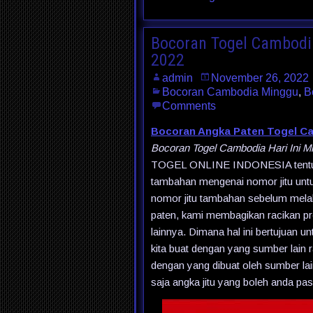
Bocoran Togel Cambodi
2022
admin
November 26, 2022
Bocoran Cambodia Minggu
,
B
Comments
Bocoran Angka Paten Togel C
Bocoran Togel Cambodia Hari Ini 
TOGEL ONLINE INDONESIA tentuny
tambahan mengenai nomor jitu untu
nomor jitu tambahan sebelum mela
paten, kami membagikan racikan pr
lainnya. Dimana hal ini bertujuan 
kita buat dengan yang sumber lain r
dengan yang dibuat oleh sumber l
saja angka jitu yang boleh anda pa