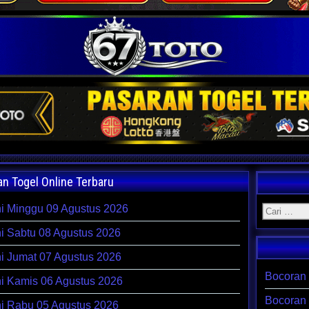
n Togel Online Terbaru
ni Minggu 09 Agustus 2026
i Sabtu 08 Agustus 2026
i Jumat 07 Agustus 2026
Bocoran
ni Kamis 06 Agustus 2026
Bocoran
ni Rabu 05 Agustus 2026