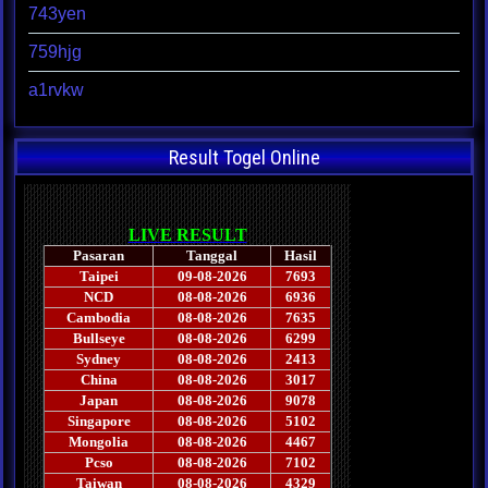
743yen
759hjg
a1rvkw
Result Togel Online