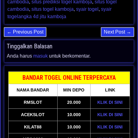
cambodia
,
situs prediksi togel kamboja
,
situs togel
cambodia
,
situs togel kamboja
,
syair togel
,
syair
togelangka 4d jitu kamboja
← Previous Post
Next Post →
Tinggalkan Balasan
Anda harus
masuk
untuk berkomentar.
BANDAR TOGEL ONLINE TERPERCAYA
NAMA BANDAR
MIN DEPO
LINK
RMSLOT
20.000
KLIK DI SINI
ACEKSLOT
10.000
KLIK DI SINI
KILAT88
10.000
KLIK DI SINI