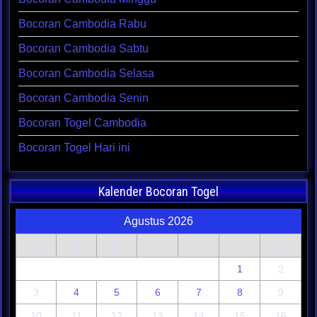
Bocoran Cambodia Rabu
Bocoran Cambodia Sabtu
Bocoran Cambodia Selasa
Bocoran Cambodia Senin
Bocoran Togel Cambodia
Bocoran Togel Hari ini
Kalender Bocoran Togel
Agustus 2026
S
S
R
K
J
S
M
1
2
3
4
5
6
7
8
9
10
11
12
13
14
15
16