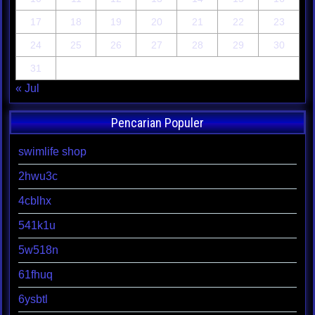
17
18
19
20
21
22
23
24
25
26
27
28
29
30
31
« Jul
Pencarian Populer
swimlife shop
2hwu3c
4cblhx
541k1u
5w518n
61fhuq
6ysbtl