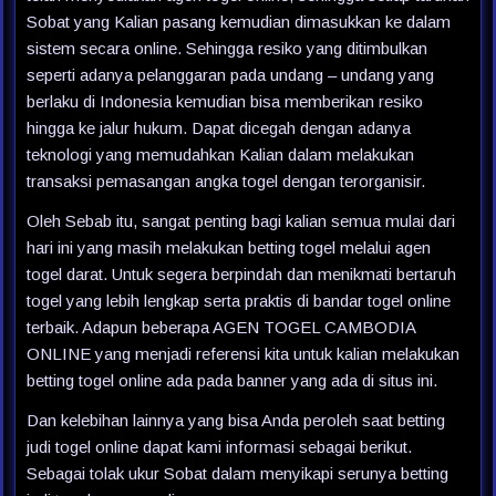
Sobat yang Kalian pasang kemudian dimasukkan ke dalam
sistem secara online. Sehingga resiko yang ditimbulkan
seperti adanya pelanggaran pada undang – undang yang
berlaku di Indonesia kemudian bisa memberikan resiko
hingga ke jalur hukum. Dapat dicegah dengan adanya
teknologi yang memudahkan Kalian dalam melakukan
transaksi pemasangan angka togel dengan terorganisir.
Oleh Sebab itu, sangat penting bagi kalian semua mulai dari
hari ini yang masih melakukan betting togel melalui agen
togel darat. Untuk segera berpindah dan menikmati bertaruh
togel yang lebih lengkap serta praktis di bandar togel online
terbaik. Adapun beberapa AGEN TOGEL CAMBODIA
ONLINE yang menjadi referensi kita untuk kalian melakukan
betting togel online ada pada banner yang ada di situs ini.
Dan kelebihan lainnya yang bisa Anda peroleh saat betting
judi togel online dapat kami informasi sebagai berikut.
Sebagai tolak ukur Sobat dalam menyikapi serunya betting