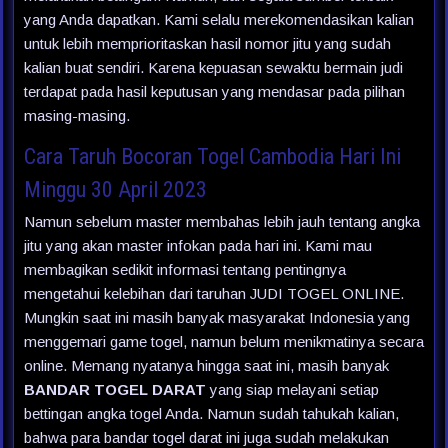
yang Anda dapatkan. Kami selalu merekomendasikan kalian
untuk lebih memprioritaskan hasil nomor jitu yang sudah
kalian buat sendiri. Karena kepuasan sewaktu bermain judi
terdapat pada hasil keputusan yang mendasar pada pilihan
masing-masing.
Cara Taruh Bocoran Togel Cambodia Hari Ini
Minggu 30 April 2023
Namun sebelum master membahas lebih jauh tentang angka
jitu yang akan master infokan pada hari ini. Kami mau
membagikan sedikit informasi tentang pentingnya
mengetahui kelebihan dari taruhan JUDI TOGEL ONLINE.
Mungkin saat ini masih banyak masyarakat Indonesia yang
menggemari game togel, namun belum menikmatinya secara
online. Memang nyatanya hingga saat ini, masih banyak
BANDAR TOGEL DARAT
yang siap melayani setiap
bettingan angka togel Anda. Namun sudah tahukah kalian,
bahwa para bandar togel darat ini juga sudah melakukan