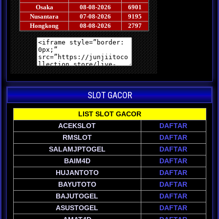
SLOT GACOR
LIST SLOT GACOR
ACEKSLOT
DAFTAR
RMSLOT
DAFTAR
SALAMJPTOGEL
DAFTAR
BAIM4D
DAFTAR
HUJANTOTO
DAFTAR
BAYUTOTO
DAFTAR
BAJUTOGEL
DAFTAR
ASUSTOGEL
DAFTAR