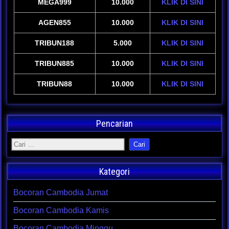
MEGA999
10.000
KLIK DI SINI
AGEN855
10.000
KLIK DI SINI
TRIBUN188
5.000
KLIK DI SINI
TRIBUN885
10.000
KLIK DI SINI
TRIBUN88
10.000
KLIK DI SINI
Pencarian
Kategori
Bocoran Cambodia Jumat
Bocoran Cambodia Kamis
Bocoran Cambodia Minggu