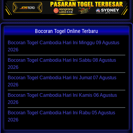
Bocoran Togel Online Terbaru
Bocoran Togel Cambodia Hari Ini Minggu 09 Agustus
2026
Bocoran Togel Cambodia Hari Ini Sabtu 08 Agustus
2026
Bocoran Togel Cambodia Hari Ini Jumat 07 Agustus
2026
Bocoran Togel Cambodia Hari Ini Kamis 06 Agustus
2026
Bocoran Togel Cambodia Hari Ini Rabu 05 Agustus
2026