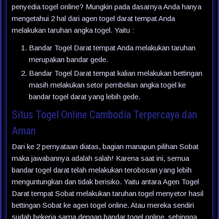
penyedia togel online? Mungkin pada dasarnya Anda hanya
mengetahui 2 hal dari agen togel darat tempat Anda
melakukan taruhan angka togel. Yaitu :
Bandar Togel Darat tempat Anda melakukan taruhan
merupakan bandar gede.
Bandar Togel Darat tempat kalian melakukan bettingan
masih melakukan setor pembelian angka togel ke
bandar togel darat yang lebih gede.
Situs Togel Online Cambodia Terpercaya dan
Aman
Dari ke 2 pernyataan diatas, bagian manapun pilihan Sobat
maka jawabannya adalah salah! Karena saat ini, semua
bandar togel darat telah melakukan terobosan yang lebih
menguntungkan dan tidak berisiko. Yaitu antara Agen Togel
Darat tempat Sobat melakukan taruhan togel menyetor hasil
bettingan Sobat ke agen togel online. Atau mereka sendiri
sudah bekerja sama dengan bandar togel online, sehingga