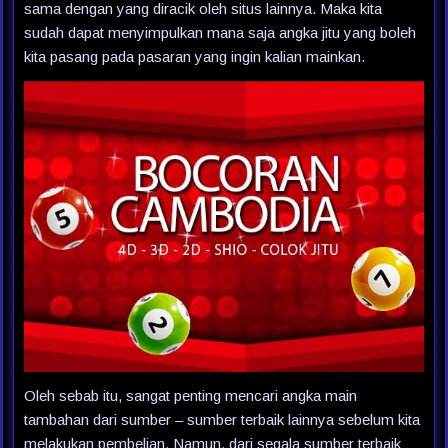
sama dengan yang diracik oleh situs lainnya. Maka kita
sudah dapat menyimpulkan mana saja angka jitu yang boleh
kita pasang pada pasaran yang ingin kalian mainkan.
Oleh sebab itu, sangat penting mencari angka main
tambahan dari sumber – sumber terbaik lainnya sebelum kita
melakukan pembelian. Namun, dari segala sumber terbaik