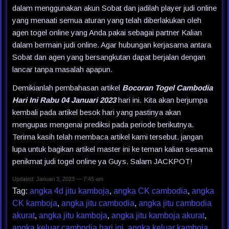
dalam menggunakan akun Sobat dan jadilah player judi online
yang menaati semua aturan yang telah diberlakukan oleh
agen togel online yang Anda pakai sebagai partner Kalian
dalam bermain judi online. Agar hubungan kerjasama antara
Sobat dan agen yang bersangkutan dapat berjalan dengan
lancar tanpa masalah apapun.
Demikianlah pembahasan artikel
Bocoran Togel Cambodia
Hari Ini Rabu 04 Januari 2023
hari ini. Kita akan berjumpa
kembali pada artikel besok hari yang pastinya akan
mengupas mengenai prediksi pada periode berikutnya.
Terima kasih telah membaca artikel kami tersebut. jangan
lupa untuk bagikan artikel master ini ke teman kalian sesama
penikmat judi togel online ya Guys. Salam JACKPOT!
Updated: Januari 3, 2023 — 7:45 am
Tag:
angka 4d jitu kamboja
,
angka CK cambodia
,
angka
CK kamboja
,
angka jitu cambodia
,
angka jitu cambodia
akurat
,
angka jitu kamboja
,
angka jitu kamboja akurat
,
angka keluar cambodia hari ini
,
angka keluar kamboja