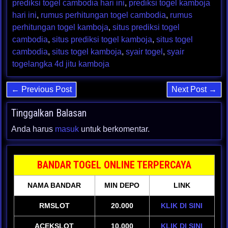
prediksi togel cambodia hari ini
,
prediksi togel kamboja
hari ini
,
rumus perhitungan togel cambodia
,
rumus
perhitungan togel kamboja
,
situs prediksi togel
cambodia
,
situs prediksi togel kamboja
,
situs togel
cambodia
,
situs togel kamboja
,
syair togel
,
syair
togelangka 4d jitu kamboja
← Previous Post
Next Post →
Tinggalkan Balasan
Anda harus
masuk
untuk berkomentar.
BANDAR TOGEL ONLINE TERPERCAYA
NAMA BANDAR
MIN DEPO
LINK
RMSLOT
20.000
KLIK DI SINI
ACEKSLOT
10.000
KLIK DI SINI