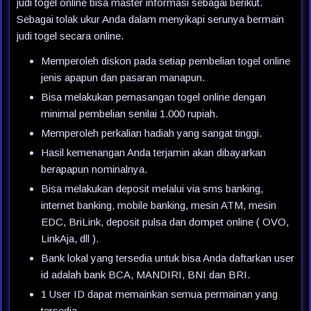
judi togel online bisa master informasi sebagai berikut.
Sebagai tolak ukur Anda dalam menyikapi serunya bermain
judi togel secara online.
Memperoleh diskon pada setiap pembelian togel online
jenis apapun dan pasaran manapun.
Bisa melakukan pemasangan togel online dengan
minimal pembelian senilai 1.000 rupiah.
Memperoleh perkalian hadiah yang sangat tinggi.
Hasil kemenangan Anda terjamin akan dibayarkan
berapapun nominalnya.
Bisa melakukan deposit melalui via sms banking,
internet banking, mobile banking, mesin ATM, mesin
EDC, BriLink, deposit pulsa dan dompet online ( OVO,
LinkAja, dll ).
Bank lokal yang tersedia untuk bisa Anda daftarkan user
id adalah bank BCA, MANDIRI, BNI dan BRI.
1 User ID dapat memainkan semua permainan yang
tersedia