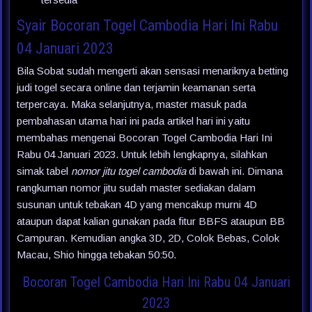
Syair Bocoran Togel Cambodia Hari Ini Rabu
04 Januari 2023
Bila Sobat sudah mengerti akan sensasi menariknya betting
judi togel secara online dan terjamin keamanan serta
terpercaya. Maka selanjutnya, master masuk pada
pembahasan utama hari ini pada artikel hari ini yaitu
membahas mengenai Bocoran Togel Cambodia Hari Ini
Rabu 04 Januari 2023. Untuk lebih lengkapnya, silahkan
simak tabel
nomor jitu togel cambodia
di bawah ini. Dimana
rangkuman nomor jitu sudah master sediakan dalam
susunan untuk tebakan 4D yang mencakup murni 4D
ataupun dapat kalian gunakan pada fitur BBFS ataupun BB
Campuran. Kemudian angka 3D, 2D, Colok Bebas, Colok
Macau, Shio hingga tebakan 50:50.
Bocoran Togel Cambodia Hari Ini Rabu 04 Januari
2023