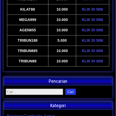
KILAT88
10.000
KLIK DI SINI
MEGA999
10.000
KLIK DI SINI
AGEN855
10.000
KLIK DI SINI
TRIBUN188
5.000
KLIK DI SINI
TRIBUN885
10.000
KLIK DI SINI
TRIBUN88
10.000
KLIK DI SINI
Pencarian
Kategori