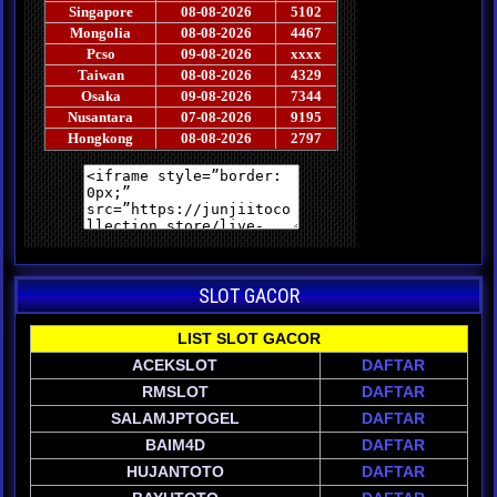
SLOT GACOR
LIST SLOT GACOR
ACEKSLOT
DAFTAR
RMSLOT
DAFTAR
SALAMJPTOGEL
DAFTAR
BAIM4D
DAFTAR
HUJANTOTO
DAFTAR