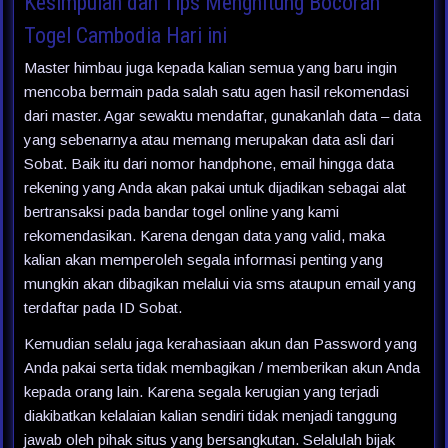
Kesimpulan dan Tips Menghitung Bocoran
Togel Cambodia Hari ini
Master himbau juga kepada kalian semua yang baru ingin
mencoba bermain pada salah satu agen hasil rekomendasi
dari master. Agar sewaktu mendaftar, gunakanlah data – data
yang sebenarnya atau memang merupakan data asli dari
Sobat. Baik itu dari nomor handphone, email hingga data
rekening yang Anda akan pakai untuk dijadikan sebagai alat
bertransaksi pada bandar togel online yang kami
rekomendasikan. Karena dengan data yang valid, maka
kalian akan memperoleh segala informasi penting yang
mungkin akan dibagikan melalui via sms ataupun email yang
terdaftar pada ID Sobat.
Kemudian selalu jaga kerahasiaan akun dan Password yang
Anda pakai serta tidak membagikan / memberikan akun Anda
kepada orang lain. Karena segala kerugian yang terjadi
diakibatkan kelalaian kalian sendiri tidak menjadi tanggung
jawab oleh pihak situs yang bersangkutan. Selalulah bijak