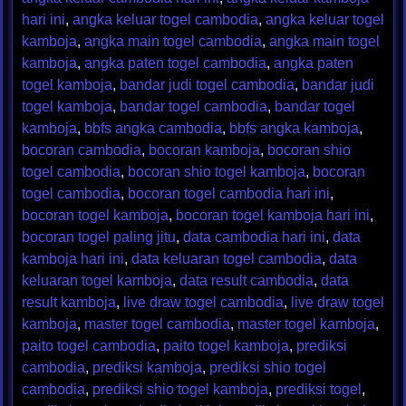
hari ini
,
angka keluar togel cambodia
,
angka keluar togel
kamboja
,
angka main togel cambodia
,
angka main togel
kamboja
,
angka paten togel cambodia
,
angka paten
togel kamboja
,
bandar judi togel cambodia
,
bandar judi
togel kamboja
,
bandar togel cambodia
,
bandar togel
kamboja
,
bbfs angka cambodia
,
bbfs angka kamboja
,
bocoran cambodia
,
bocoran kamboja
,
bocoran shio
togel cambodia
,
bocoran shio togel kamboja
,
bocoran
togel cambodia
,
bocoran togel cambodia hari ini
,
bocoran togel kamboja
,
bocoran togel kamboja hari ini
,
bocoran togel paling jitu
,
data cambodia hari ini
,
data
kamboja hari ini
,
data keluaran togel cambodia
,
data
keluaran togel kamboja
,
data result cambodia
,
data
result kamboja
,
live draw togel cambodia
,
live draw togel
kamboja
,
master togel cambodia
,
master togel kamboja
,
paito togel cambodia
,
paito togel kamboja
,
prediksi
cambodia
,
prediksi kamboja
,
prediksi shio togel
cambodia
,
prediksi shio togel kamboja
,
prediksi togel
,