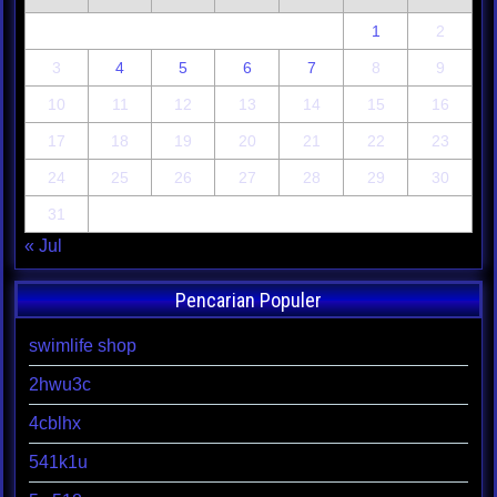
1
2
3
4
5
6
7
8
9
10
11
12
13
14
15
16
17
18
19
20
21
22
23
24
25
26
27
28
29
30
31
« Jul
Pencarian Populer
swimlife shop
2hwu3c
4cblhx
541k1u