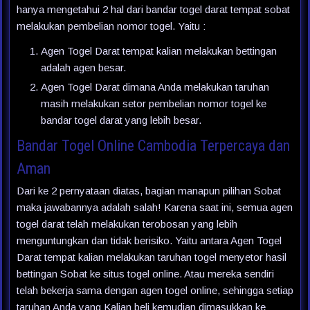
hanya mengetahui 2 hal dari bandar togel darat tempat sobat
melakukan pembelian nomor togel. Yaitu :
Agen Togel Darat tempat kalian melakukan bettingan
adalah agen besar.
Agen Togel Darat dimana Anda melakukan taruhan
masih melakukan setor pembelian nomor togel ke
bandar togel darat yang lebih besar.
Bandar Togel Online Cambodia Terpercaya dan
Aman
Dari ke 2 pernyataan diatas, bagian manapun pilihan Sobat
maka jawabannya adalah salah! Karena saat ini, semua agen
togel darat telah melakukan terobosan yang lebih
menguntungkan dan tidak berisiko. Yaitu antara Agen Togel
Darat tempat kalian melakukan taruhan togel menyetor hasil
bettingan Sobat ke situs togel online. Atau mereka sendiri
telah bekerja sama dengan agen togel online, sehingga setiap
taruhan Anda yang Kalian beli kemudian dimasukkan ke