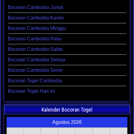
Bocoran Cambodia Jumat
Bocoran Cambodia Kamis
Bocoran Cambodia Minggu
Bocoran Cambodia Rabu
Bocoran Cambodia Sabtu
Bocoran Cambodia Selasa
Bocoran Cambodia Senin
Bocoran Togel Cambodia
Bocoran Togel Hari ini
Kalender Bocoran Togel
Agustus 2026
S
S
R
K
J
S
M