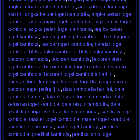
angka keluar cambodia hari ini
,
angka keluar kamboja
hari ini
,
angka keluar togel cambodia
,
angka keluar togel
kamboja
,
angka main togel cambodia
,
angka main togel
kamboja
,
angka paten togel cambodia
,
angka paten
togel kamboja
,
bandar judi togel cambodia
,
bandar judi
togel kamboja
,
bandar togel cambodia
,
bandar togel
kamboja
,
bbfs angka cambodia
,
bbfs angka kamboja
,
bocoran cambodia
,
bocoran kamboja
,
bocoran shio
togel cambodia
,
bocoran shio togel kamboja
,
bocoran
togel cambodia
,
bocoran togel cambodia hari ini
,
bocoran togel kamboja
,
bocoran togel kamboja hari ini
,
bocoran togel paling jitu
,
data cambodia hari ini
,
data
kamboja hari ini
,
data keluaran togel cambodia
,
data
keluaran togel kamboja
,
data result cambodia
,
data
result kamboja
,
live draw togel cambodia
,
live draw togel
kamboja
,
master togel cambodia
,
master togel kamboja
,
paito togel cambodia
,
paito togel kamboja
,
prediksi
cambodia
,
prediksi kamboja
,
prediksi shio togel