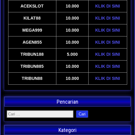
ACEKSLOT
10.000
KLIK DI SINI
KILAT88
10.000
KLIK DI SINI
MEGA999
10.000
KLIK DI SINI
AGEN855
10.000
KLIK DI SINI
TRIBUN188
5.000
KLIK DI SINI
TRIBUN885
10.000
KLIK DI SINI
TRIBUN88
10.000
KLIK DI SINI
Pencarian
Kategori