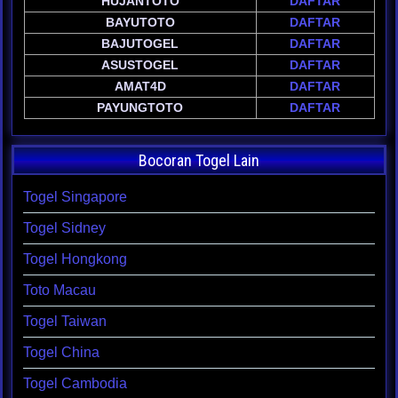
HUJANTOTO
DAFTAR
BAYUTOTO
DAFTAR
BAJUTOGEL
DAFTAR
ASUSTOGEL
DAFTAR
AMAT4D
DAFTAR
PAYUNGTOTO
DAFTAR
Bocoran Togel Lain
Togel Singapore
Togel Sidney
Togel Hongkong
Toto Macau
Togel Taiwan
Togel China
Togel Cambodia