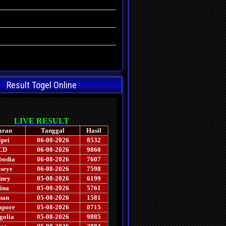
Result Togel Online