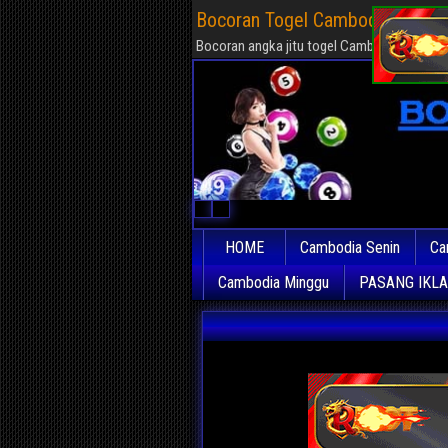
Bocoran Togel Cambodia AKUR
Bocoran angka jitu togel Cambodia paling a
HOME
Cambodia Senin
Ca
Cambodia Minggu
PASANG IKL