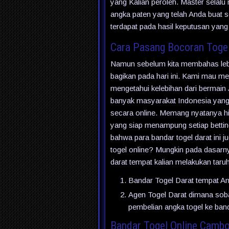
yang Kalian peroleh. Master selal
angka paten yang telah Anda buat s
terdapat pada hasil keputusan yan
Cara Pasang Bocoran Togel
Namun sebelum kita membahas lebi
bagikan pada hari ini. Kami mau m
mengetahui kelebihan dari bermai
banyak masyarakat Indonesia yan
secara online. Memang nyatanya hi
yang siap menampung setiap bettin
bahwa para bandar togel darat ini j
togel online? Mungkin pada dasarny
darat tempat kalian melakukan taruh
Bandar Togel Darat tempat An
Agen Togel Darat dimana sob
pembelian angka togel ke band
Bandar Togel Online Camb