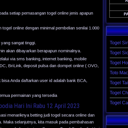
A
ada setiap pemasangan togel online jenis apapun
P
ogel online dengan minimal pembelian senilai 1.000
yang sangat tinggi.
Togel Si
min akan dibayarkan berapapun nominalnya.
Togel Si
alui via sms banking, internet banking, mobile
Togel H
C, BriLink, deposit pulsa dan dompet online ( OVO,
Toto Ma
k bisa Anda daftarkan user id adalah bank BCA,
Togel Ta
Togel Ch
emua permainan yang tersedia
Togel C
dia Hari Ini Rabu 12 April 2023
asi menariknya betting judi togel secara online dan
a. Maka selanjutnya, kita masuk pada pembahasan