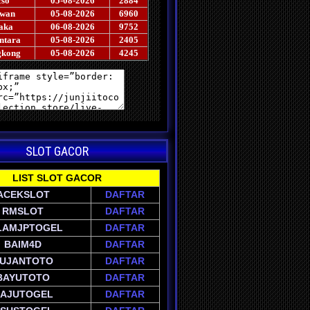
SLOT GACOR
LIST SLOT GACOR
ACEKSLOT
DAFTAR
RMSLOT
DAFTAR
LAMJPTOGEL
DAFTAR
BAIM4D
DAFTAR
UJANTOTO
DAFTAR
BAYUTOTO
DAFTAR
AJUTOGEL
DAFTAR