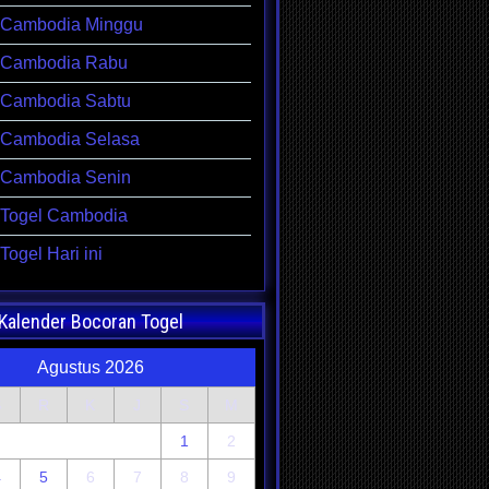
 Cambodia Minggu
 Cambodia Rabu
 Cambodia Sabtu
 Cambodia Selasa
 Cambodia Senin
 Togel Cambodia
Togel Hari ini
Kalender Bocoran Togel
Agustus 2026
S
R
K
J
S
M
1
2
4
5
6
7
8
9