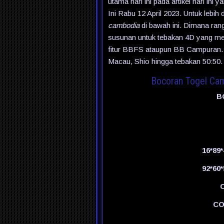
utama hari ini pada artikel hari i
Ini Rabu 12 April 2023. Untuk lebih 
cambodia
di bawah ini. Dimana ran
susunan untuk tebakan 4D yang me
fitur BBFS ataupun BB Campuran.
Macau, Shio hingga tebakan 50:50.
Bocoran Togel Cam
B
16*89*
92*60*
CO