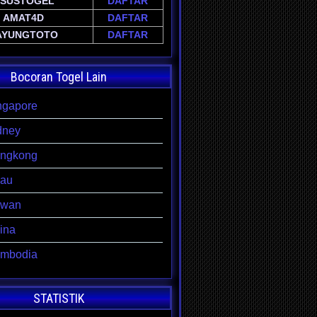
SUSTOGEL
DAFTAR
AMAT4D
DAFTAR
AYUNGTOTO
DAFTAR
Bocoran Togel Lain
ngapore
dney
ongkong
cau
iwan
ina
ambodia
STATISTIK