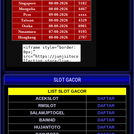
SLOT GACOR
LIST SLOT GACOR
ACEKSLOT
DAFTAR
RMSLOT
DAFTAR
SALAMJPTOGEL
DAFTAR
BAIM4D
DAFTAR
HUJANTOTO
DAFTAR