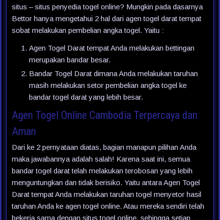
situs – situs penyedia togel online? Mungkin pada dasarnya
Bettor hanya mengetahui 2 hal dari agen togel darat tempat
sobat melakukan pembelian angka togel. Yaitu :
Agen Togel Darat tempat Anda melakukan bettingan
merupakan bandar besar.
Bandar Togel Darat dimana Anda melakukan taruhan
masih melakukan setor pembelian angka togel ke
bandar togel darat yang lebih besar.
Agen Togel Online Cambodia Terpercaya dan
Aman
Dari ke 2 pernyataan diatas, bagian manapun pilihan Anda
maka jawabannya adalah salah! Karena saat ini, semua
bandar togel darat telah melakukan terobosan yang lebih
menguntungkan dan tidak berisiko. Yaitu antara Agen Togel
Darat tempat Anda melakukan taruhan togel menyetor hasil
taruhan Anda ke agen togel online. Atau mereka sendiri telah
bekerja sama dengan situs togel online, sehingga setiap