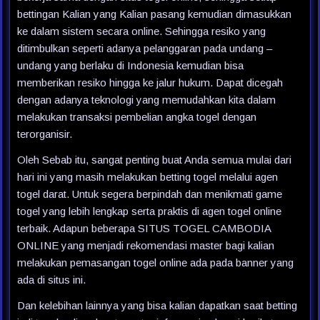
bettingan Kalian yang Kalian pasang kemudian dimasukkan
ke dalam sistem secara online. Sehingga resiko yang
ditimbulkan seperti adanya pelanggaran pada undang –
undang yang berlaku di Indonesia kemudian bisa
memberikan resiko hingga ke jalur hukum. Dapat dicegah
dengan adanya teknologi yang memudahkan kita dalam
melakukan transaksi pembelian angka togel dengan
terorganisir.
Oleh Sebab itu, sangat penting buat Anda semua mulai dari
hari ini yang masih melakukan betting togel melalui agen
togel darat. Untuk segera berpindah dan menikmati game
togel yang lebih lengkap serta praktis di agen togel online
terbaik. Adapun beberapa SITUS TOGEL CAMBODIA
ONLINE yang menjadi rekomendasi master bagi kalian
melakukan pemasangan togel online ada pada banner yang
ada di situs ini.
Dan kelebihan lainnya yang bisa kalian dapatkan saat betting