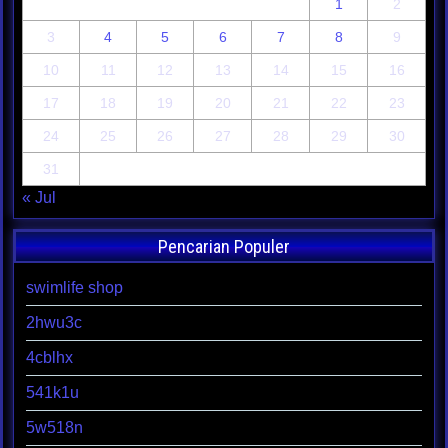
1
2
3
4
5
6
7
8
9
10
11
12
13
14
15
16
17
18
19
20
21
22
23
24
25
26
27
28
29
30
31
« Jul
Pencarian Populer
swimlife shop
2hwu3c
4cblhx
541k1u
5w518n