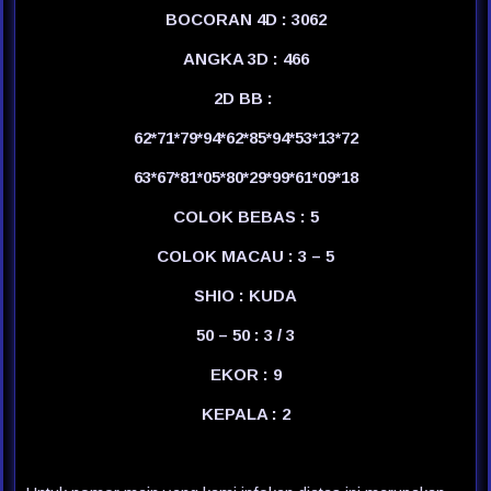
BOCORAN 4D : 3062
ANGKA 3D : 466
2D BB :
62*71*79*94*62*85*94*53*13*72
63*67*81*05*80*29*99*61*09*18
COLOK BEBAS : 5
COLOK MACAU : 3 – 5
SHIO : KUDA
50 – 50 : 3 / 3
EKOR : 9
KEPALA : 2