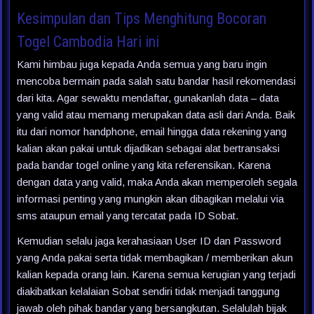
Kesimpulan dan Tips Menghitung Bocoran
Togel Cambodia Hari ini
Kami himbau juga kepada Anda semua yang baru ingin
mencoba bermain pada salah satu bandar hasil rekomendasi
dari kita. Agar sewaktu mendaftar, gunakanlah data – data
yang valid atau memang merupakan data asli dari Anda. Baik
itu dari nomor handphone, email hingga data rekening yang
kalian akan pakai untuk dijadikan sebagai alat bertransaksi
pada bandar togel online yang kita referensikan. Karena
dengan data yang valid, maka Anda akan memperoleh segala
informasi penting yang mungkin akan dibagikan melalui via
sms ataupun email yang tercatat pada ID Sobat.
Kemudian selalu jaga kerahasiaan User ID dan Password
yang Anda pakai serta tidak membagikan / memberikan akun
kalian kepada orang lain. Karena semua kerugian yang terjadi
diakibatkan kelalaian Sobat sendiri tidak menjadi tanggung
jawab oleh pihak bandar yang bersangkutan. Selalulah bijak