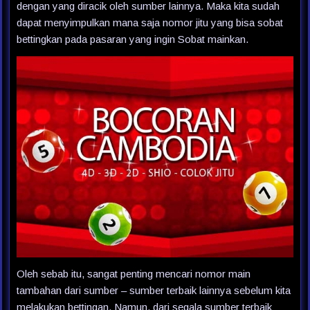
dengan yang diracik oleh sumber lainnya. Maka kita sudah
dapat menyimpulkan mana saja nomor jitu yang bisa sobat
bettingkan pada pasaran yang ingin Sobat mainkan.
Oleh sebab itu, sangat penting mencari nomor main
tambahan dari sumber – sumber terbaik lainnya sebelum kita
melakukan bettingan. Namun, dari segala sumber terbaik