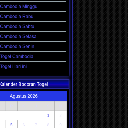
 Cambodia Minggu
 Cambodia Rabu
 Cambodia Sabtu
 Cambodia Selasa
 Cambodia Senin
 Togel Cambodia
Togel Hari ini
Kalender Bocoran Togel
Agustus 2026
S
R
K
J
S
M
1
2
4
5
6
7
8
9