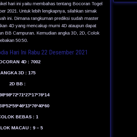
ikel hari ini yaitu membahas tentang Bocoran Togel
r 2021. Untuk lebih lengkapnya, silahkan simak
ah ini. Dimana rangkuman prediksi sudah master
akan 4D yang mencakup murni 4D ataupun dapat
pun BB Campuran. Kemudian angka 3D, 2D, Colok
ebakan 50:50.
dia Hari Ini Rabu 22 Desember 2021
OCORAN 4D : 7002
ANGKA 3D : 175
2D BB :
98*98*72*71*27*17*76*14
38*52*59*46*13*76*40*60
COLOK BEBAS : 1
LOK MACAU : 9 – 5