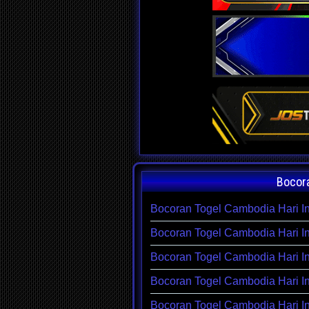
Bocora
Bocoran Togel Cambodia Hari I
Bocoran Togel Cambodia Hari I
Bocoran Togel Cambodia Hari I
Bocoran Togel Cambodia Hari In
Bocoran Togel Cambodia Hari In