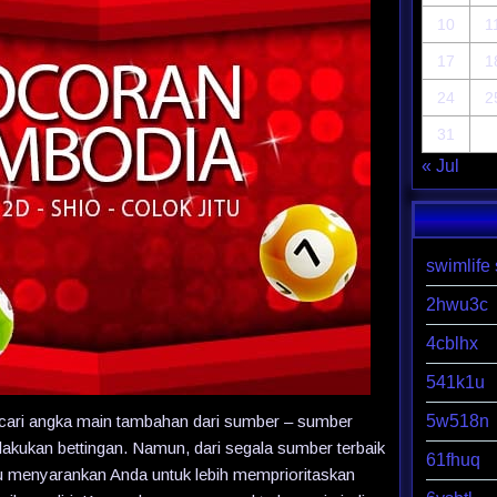
10
1
17
1
24
2
31
« Jul
swimlife
2hwu3c
4cblhx
541k1u
ncari angka main tambahan dari sumber – sumber
5w518n
lakukan bettingan. Namun, dari segala sumber terbaik
61fhuq
lu menyarankan Anda untuk lebih memprioritaskan