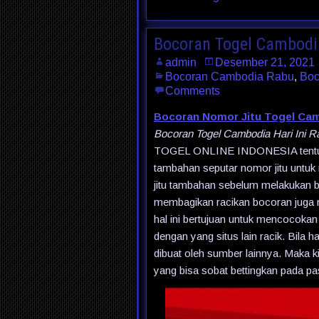
Bocoran Togel Cambodi
admin
Desember 21, 2021
Bocoran Cambodia Rabu
,
Boc
Comments
Bocoran Nomor Jitu Togel Ca
Bocoran Togel Cambodia Hari Ini 
TOGEL ONLINE INDONESIA tentuny
tambahan seputar nomor jitu untuk
jitu tambahan sebelum melakukan b
membagikan racikan bocoran juga 
hal ini bertujuan untuk mencocokan
dengan yang situs lain racik. Bila
dibuat oleh sumber lainnya. Maka 
yang bisa sobat bettingkan pada pa