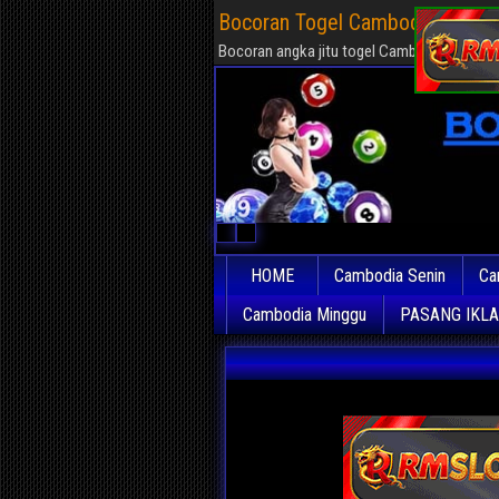
Bocoran Togel Cambodia AKUR
Bocoran angka jitu togel Cambodia paling a
HOME
Cambodia Senin
Ca
Cambodia Minggu
PASANG IKL