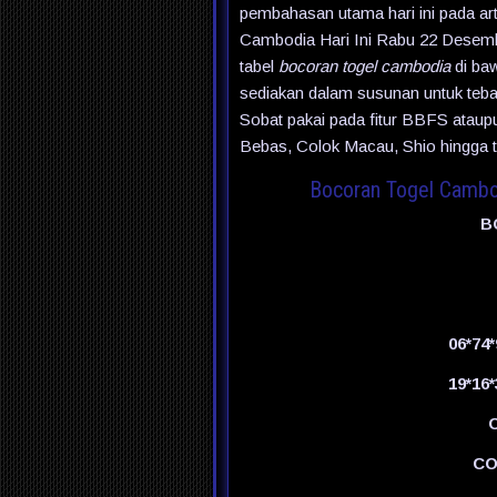
pembahasan utama hari ini pada art
Cambodia Hari Ini Rabu 22 Desembe
tabel
bocoran togel cambodia
di baw
sediakan dalam susunan untuk teb
Sobat pakai pada fitur BBFS atau
Bebas, Colok Macau, Shio hingga t
Bocoran Togel Cambo
B
06*74*
19*16*
CO