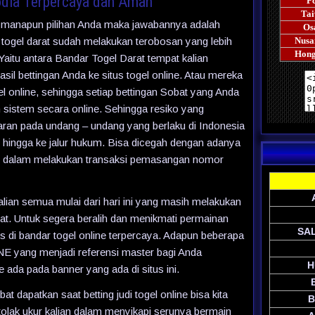
odia Terpercaya dan Aman
an manapun pilihan Anda maka jawabannya adalah
 togel darat sudah melakukan terobosan yang lebih
Yaitu antara Bandar Togel Darat tempat kalian
sil bettingan Anda ke situs togel online. Atau mereka
el online, sehingga setiap bettingan Sobat yang Anda
m sistem secara online. Sehingga resiko yang
aran pada undang – undang yang berlaku di Indonesia
hingga ke jalur hukum. Bisa dicegah dengan adanya
n dalam melakukan transaksi pemasangan nomor
kalian semua mulai dari hari ini yang masih melakukan
arat. Untuk segera beralih dan menikmati permainan
SA
tis di bandar togel online terpercaya. Adapun beberapa
ang menjadi referensi master bagi Anda
H
ada pada banner yang ada di situs ini.
t dapatkan saat betting judi togel online bisa kita
B
 tolak ukur kalian dalam menyikapi serunya bermain