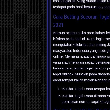
hasil angka jitu yang sudah kalian 
terdapat pada hasil keputusan yan
Cara Betting Bocoran Toge
2021
Namun sebelum kita membahas leb
infokan pada hari ini. Kami ingin m
mengetahui kelebihan dari bettin
masyarakat Indonesia yang hobi 
online. Memang nyatanya hingga sa
yang siap melayani setiap betting
bahwa para bandar togel darat ini 
togel online? Mungkin pada dasarny
darat tempat kalian melakukan taruh
Bandar Togel Darat tempat kal
Bandar Togel Darat dimana A
pembelian nomor togel ke agen