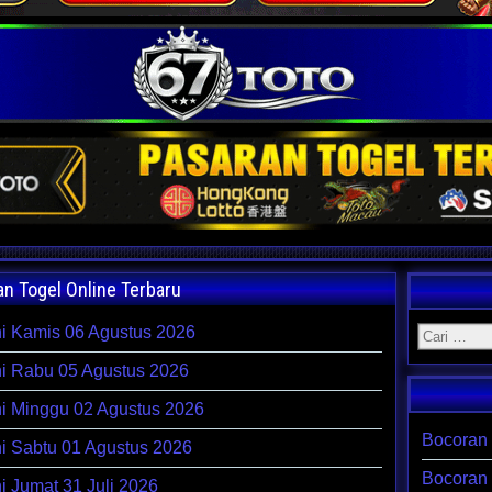
n Togel Online Terbaru
ni Kamis 06 Agustus 2026
ni Rabu 05 Agustus 2026
ni Minggu 02 Agustus 2026
Bocoran
i Sabtu 01 Agustus 2026
Bocoran
i Jumat 31 Juli 2026