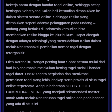
bekerja sama dengan bandar togel online, sehingga setiap
bettingan Sobat yang Kalian beli kemudian dimasukkan ke
dalam sistem secara online. Sehingga resiko yang
ditimbulkan seperti adanya pelanggaran pada undang –
undang yang berlaku di Indonesia kemudian bisa
memberikan resiko hingga ke jalur hukum. Dapat dicegah
dengan adanya teknologi yang memudahkan Kalian dalam
melakukan transaksi pembelian nomor togel dengan
terorganisir.
Oleh Karena itu, sangat penting buat Sobat semua mulai dari
hari ini yang masih melakukan betting togel melalui bandar
togel darat. Untuk segera berpindah dan menikmati
permainan togel yang lebih lengkap serta praktis di situs togel
online terpercaya. Adapun beberapa SITUS TOGEL
CAMBODIA ONLINE yang menjadi rekomendasi master
untuk Anda melakukan taruhan togel online ada pada banner
yang ada di situs ini.