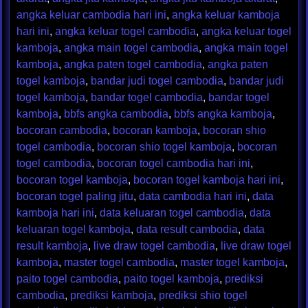
angka keluar cambodia hari ini
,
angka keluar kamboja
hari ini
,
angka keluar togel cambodia
,
angka keluar togel
kamboja
,
angka main togel cambodia
,
angka main togel
kamboja
,
angka paten togel cambodia
,
angka paten
togel kamboja
,
bandar judi togel cambodia
,
bandar judi
togel kamboja
,
bandar togel cambodia
,
bandar togel
kamboja
,
bbfs angka cambodia
,
bbfs angka kamboja
,
bocoran cambodia
,
bocoran kamboja
,
bocoran shio
togel cambodia
,
bocoran shio togel kamboja
,
bocoran
togel cambodia
,
bocoran togel cambodia hari ini
,
bocoran togel kamboja
,
bocoran togel kamboja hari ini
,
bocoran togel paling jitu
,
data cambodia hari ini
,
data
kamboja hari ini
,
data keluaran togel cambodia
,
data
keluaran togel kamboja
,
data result cambodia
,
data
result kamboja
,
live draw togel cambodia
,
live draw togel
kamboja
,
master togel cambodia
,
master togel kamboja
,
paito togel cambodia
,
paito togel kamboja
,
prediksi
cambodia
,
prediksi kamboja
,
prediksi shio togel