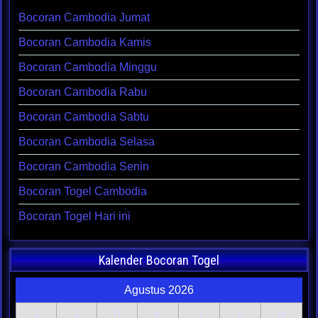
Bocoran Cambodia Jumat
Bocoran Cambodia Kamis
Bocoran Cambodia Minggu
Bocoran Cambodia Rabu
Bocoran Cambodia Sabtu
Bocoran Cambodia Selasa
Bocoran Cambodia Senin
Bocoran Togel Cambodia
Bocoran Togel Hari ini
Kalender Bocoran Togel
Agustus 2026
S
S
R
K
J
S
M