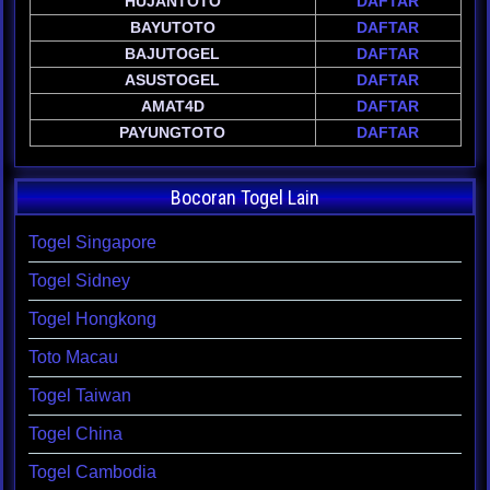
HUJANTOTO
DAFTAR
BAYUTOTO
DAFTAR
BAJUTOGEL
DAFTAR
ASUSTOGEL
DAFTAR
AMAT4D
DAFTAR
PAYUNGTOTO
DAFTAR
Bocoran Togel Lain
Togel Singapore
Togel Sidney
Togel Hongkong
Toto Macau
Togel Taiwan
Togel China
Togel Cambodia