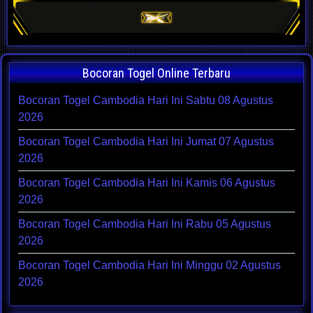
Bocoran Togel Online Terbaru
Bocoran Togel Cambodia Hari Ini Sabtu 08 Agustus
2026
Bocoran Togel Cambodia Hari Ini Jumat 07 Agustus
2026
Bocoran Togel Cambodia Hari Ini Kamis 06 Agustus
2026
Bocoran Togel Cambodia Hari Ini Rabu 05 Agustus
2026
Bocoran Togel Cambodia Hari Ini Minggu 02 Agustus
2026