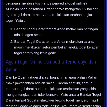
bettingan melalui situs – situs penyedia togel online?
Mungkin pada dasarnya Bettor hanya mengetahui 2 hal dari
agen togel darat tempat Anda melakukan taruhan angka
togel. Yaitu :
Bandar Togel Darat tempat Anda melakukan bettingan
adalah agen besar.
Bandar Togel Darat tempat Anda melakukan taruhan
masih melakukan setor pembelian angka togel ke agen
togel darat yang lebih gede.
Agen Togel Online Cambodia Terpercaya dan
Aman
Dari ke 2 pernyataan diatas, bagian manapun pilihan Kalian
maka jawabannya adalah salah! Karena saat ini, semua
bandar togel darat sudah melakukan terobosan yang lebih
menguntungkan dan tidak berisiko. Yaitu antara Bandar Togel
Darat tempat Sobat melakukan betting togel menyetor hasil
taruhan Sobat ke agen togel online. Atau mereka sendiri telah