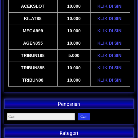
ACEKSLOT
10.000
KLIK DI SINI
KILAT88
10.000
KLIK DI SINI
MEGA999
10.000
KLIK DI SINI
AGEN855
10.000
KLIK DI SINI
TRIBUN188
5.000
KLIK DI SINI
TRIBUN885
10.000
KLIK DI SINI
TRIBUN88
10.000
KLIK DI SINI
Pencarian
Kategori