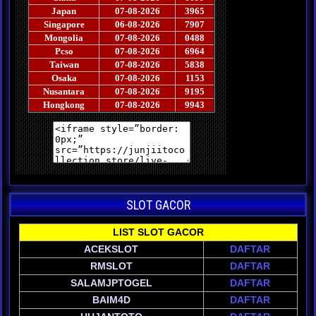
SLOT GACOR
LIST SLOT GACOR
ACEKSLOT
DAFTAR
RMSLOT
DAFTAR
SALAMJPTOGEL
DAFTAR
BAIM4D
DAFTAR