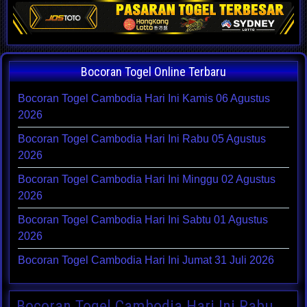
Bocoran Togel Online Terbaru
Bocoran Togel Cambodia Hari Ini Kamis 06 Agustus
2026
Bocoran Togel Cambodia Hari Ini Rabu 05 Agustus
2026
Bocoran Togel Cambodia Hari Ini Minggu 02 Agustus
2026
Bocoran Togel Cambodia Hari Ini Sabtu 01 Agustus
2026
Bocoran Togel Cambodia Hari Ini Jumat 31 Juli 2026
Bocoran Togel Cambodia Hari Ini Rabu