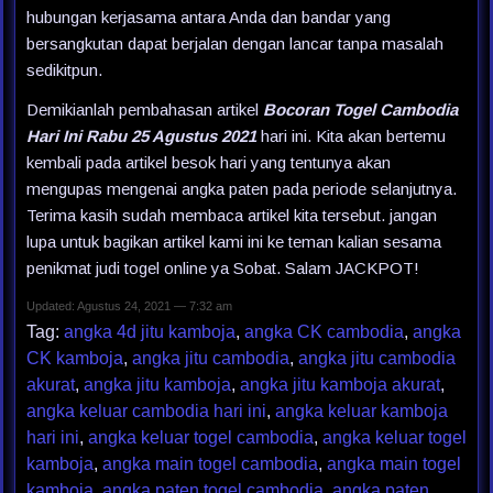
hubungan kerjasama antara Anda dan bandar yang
bersangkutan dapat berjalan dengan lancar tanpa masalah
sedikitpun.
Demikianlah pembahasan artikel
Bocoran Togel Cambodia
Hari Ini Rabu 25 Agustus 2021
hari ini. Kita akan bertemu
kembali pada artikel besok hari yang tentunya akan
mengupas mengenai angka paten pada periode selanjutnya.
Terima kasih sudah membaca artikel kita tersebut. jangan
lupa untuk bagikan artikel kami ini ke teman kalian sesama
penikmat judi togel online ya Sobat. Salam JACKPOT!
Updated: Agustus 24, 2021 — 7:32 am
Tag:
angka 4d jitu kamboja
,
angka CK cambodia
,
angka
CK kamboja
,
angka jitu cambodia
,
angka jitu cambodia
akurat
,
angka jitu kamboja
,
angka jitu kamboja akurat
,
angka keluar cambodia hari ini
,
angka keluar kamboja
hari ini
,
angka keluar togel cambodia
,
angka keluar togel
kamboja
,
angka main togel cambodia
,
angka main togel
kamboja
,
angka paten togel cambodia
,
angka paten