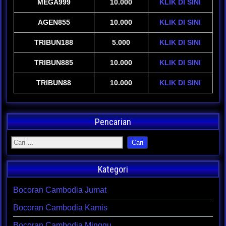
MEGA999
10.000
KLIK DI SINI
AGEN855
10.000
KLIK DI SINI
TRIBUN188
5.000
KLIK DI SINI
TRIBUN885
10.000
KLIK DI SINI
TRIBUN88
10.000
KLIK DI SINI
Pencarian
Kategori
Bocoran Cambodia Jumat
Bocoran Cambodia Kamis
Bocoran Cambodia Minggu