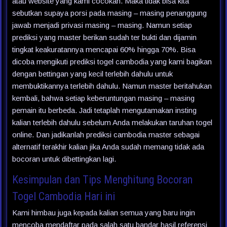
atau website yang kami cocokan. Maka tidak bisa kita
sebutkan supaya porsi pada masing – masing penanggung
jawab menjadi privasi masing – masing. Namun setiap
prediksi yang master berikan sudah ter bukti dan dijamin
tingkat keakuratannya mencapai 60% hingga 70%. Bisa
dicoba mengikuti prediksi togel cambodia yang kami bagikan
dengan bettingan yang kecil terlebih dahulu untuk
membuktikannya terlebih dahulu. Namun master beritahukan
kembali, bahwa setiap keberuntungan masing – masing
pemain itu berbeda. Jadi tetaplah mengutamakan insting
kalian terlebih dahulu sebelum Anda melakukan taruhan togel
online. Dan jadikanlah prediksi cambodia master sebagai
alternatif terakhir kalian jika Anda sudah memang tidak ada
bocoran untuk dibettingkan lagi.
Kesimpulan dan Tips Menghitung Bocoran
Togel Cambodia Hari ini
Kami himbau juga kepada kalian semua yang baru ingin
mencoba mendaftar pada salah satu bandar hasil referensi