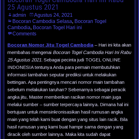
25 Agustus 2021
admin
Agustus 24, 2021
Bocoran Cambodia Selasa
,
Bocoran Togel
Cambodia
,
Bocoran Togel Hari ini
Comments
Bocoran Nomor Jitu Togel Cambodia
– Hari ini kita akan
membahas mengenai
Bocoran Togel Cambodia Hari Ini Rabu
25 Agustus 2021
. Sebagai pecinta judi TOGEL ONLINE
INDONESIA tentunya Anda para pemain membutuhkan
informasi tambahan seputar prediksi untuk melakukan
bettingan. Apa pentingnya mencari nomor main tambahan
sebelum melakukan taruhan? Sebenarnya sebagai peracik
angka jitu, Master memberikan racikan nomor main juga
melalui sumber – sumber terpercaya lainnya. Dimana hal ini
bertujuan untuk mensinkronisasikan hasil rumusan angka
main yang telah kami buat dengan yang situs lain racik. Bila
hasil rumusan yang kami buat hampir sama dengan yang
diracik oleh sumber lainnya. Maka kita sudah dapat