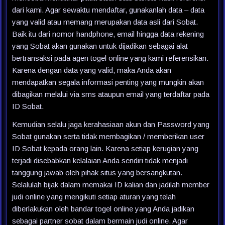
dari kami. Agar sewaktu mendaftar, gunakanlah data – data
yang valid atau memang merupakan data asli dari Sobat.
Baik itu dari nomor handphone, email hingga data rekening
yang Sobat akan gunakan untuk dijadikan sebagai alat
bertransaksi pada agen togel online yang kami referensikan.
Karena dengan data yang valid, maka Anda akan
mendapatkan segala informasi penting yang mungkin akan
dibagikan melalui via sms ataupun email yang terdaftar pada
ID Sobat.
Kemudian selalu jaga kerahasiaan akun dan Password yang
Sobat gunakan serta tidak membagikan / memberikan user
ID Sobat kepada orang lain. Karena setiap kerugian yang
terjadi disebabkan kelalaian Anda sendiri tidak menjadi
tanggung jawab oleh pihak situs yang bersangkutan.
Selalulah bijak dalam memakai ID kalian dan jadilah member
judi online yang mengikuti setiap aturan yang telah
diberlakukan oleh bandar togel online yang Anda jadikan
sebagai partner sobat dalam bermain judi online. Agar