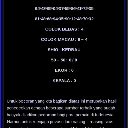
94*48*95*04*37*55*86*41*72*35
81*48*68*94*35*90*12*48*70*32
COLOK BEBAS : 4
COLOK MACAU : 8 – 4
SHIO : KERBAU
50 – 50 : 8 / 8
EKOR : 6
KEPALA : 0
Untuk bocoran yang kita bagikan diatas ini merupakan hasil
pencocokan dengan beberapa sumber terbaik yang sudah
banyak dijadikan pedoman bagi para pemain di Indonesia.
Namun untuk menjaga privasi dari masing – masing situs