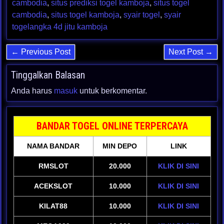
cambodia
,
situs prediksi togel kamboja
,
situs togel
cambodia
,
situs togel kamboja
,
syair togel
,
syair
togelangka 4d jitu kamboja
← Previous Post
Next Post →
Tinggalkan Balasan
Anda harus
masuk
untuk berkomentar.
BANDAR TOGEL ONLINE TERPERCAYA
NAMA BANDAR
MIN DEPO
LINK
RMSLOT
20.000
KLIK DI SINI
ACEKSLOT
10.000
KLIK DI SINI
KILAT88
10.000
KLIK DI SINI