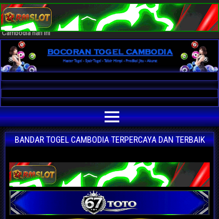
Bocoran Togel Cambodia AKURAT
Bocoran angka jitu togel Cambodia paling akurat | prediksi situs agen
bandar togel Cambodia terpercaya | nomor main Cambodia | data keluaran
Cambodia hari ini
BANDAR TOGEL CAMBODIA TERPERCAYA DAN TERBAIK