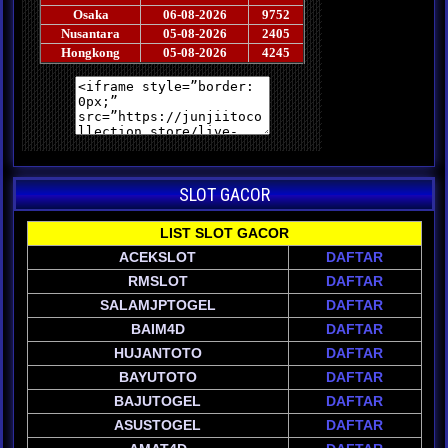
SLOT GACOR
LIST SLOT GACOR
ACEKSLOT
DAFTAR
RMSLOT
DAFTAR
SALAMJPTOGEL
DAFTAR
BAIM4D
DAFTAR
HUJANTOTO
DAFTAR
BAYUTOTO
DAFTAR
BAJUTOGEL
DAFTAR
ASUSTOGEL
DAFTAR