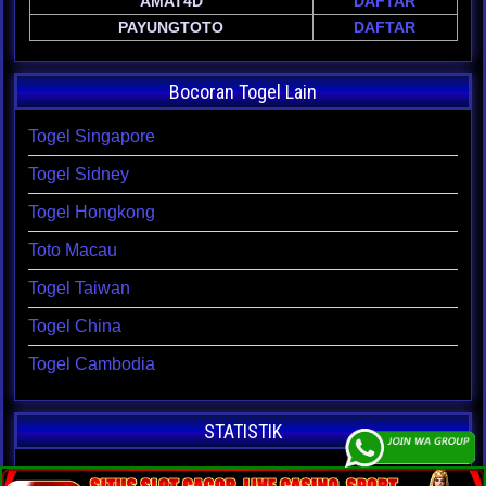
AMAT4D
DAFTAR
PAYUNGTOTO
DAFTAR
Bocoran Togel Lain
Togel Singapore
Togel Sidney
Togel Hongkong
Toto Macau
Togel Taiwan
Togel China
Togel Cambodia
STATISTIK