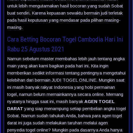
untuk lebih mengutamakan hasil bocoran yang sudah Sobat
buat sendiri. Karena kepuasan sewaktu bermain judi terletak
pada hasil keputusan yang mendasar pada pilihan masing-
masing.
Cara Betting Bocoran Togel Cambodia Hari Ini
Rabu 25 Agustus 2021
Namun sebelum master membahas lebih jauh tentang angka
main yang akan kami bagikan pada hari ini. Kita ingin
memberikan sedikit informasi tentang pentingnya mengetahui
kelebihan dari bermain JUDI TOGEL ONLINE. Mungkin saat
ini masih banyak rakyat Indonesia yang hobi permainan
togel, namun belum memainkannya secara online. Memang
nyatanya hingga saat ini, masih banyak
AGEN TOGEL
DARAT
yang siap menampung setiap pembelian angka togel
Sobat. Namun sudah tahukah Anda, bahwa para agen togel
darat ini juga sudah melakukan taruhan melalui agen
penyedia togel online? Mungkin pada dasarnya Anda hanya