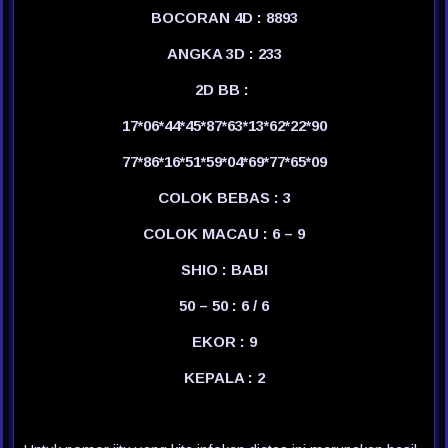
BOCORAN 4D : 8893
ANGKA 3D : 233
2D BB :
17*06*44*45*87*63*13*62*22*90
77*86*16*51*59*04*69*77*65*09
COLOK BEBAS : 3
COLOK MACAU : 6 – 9
SHIO : BABI
50 – 50 : 6 / 6
EKOR : 9
KEPALA : 2