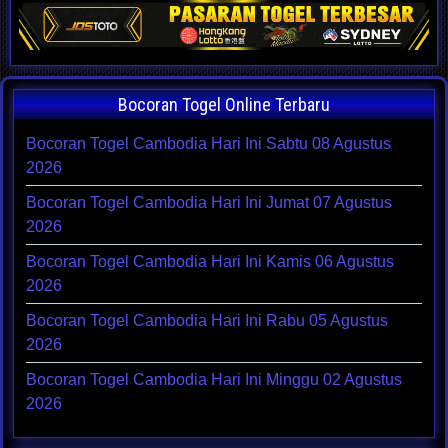
Bocoran Togel Online Terbaru
Bocoran Togel Cambodia Hari Ini Sabtu 08 Agustus
2026
Bocoran Togel Cambodia Hari Ini Jumat 07 Agustus
2026
Bocoran Togel Cambodia Hari Ini Kamis 06 Agustus
2026
Bocoran Togel Cambodia Hari Ini Rabu 05 Agustus
2026
Bocoran Togel Cambodia Hari Ini Minggu 02 Agustus
2026