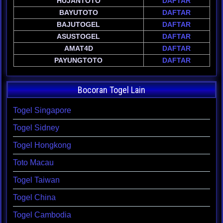
HUJANTOTO
DAFTAR
BAYUTOTO
DAFTAR
BAJUTOGEL
DAFTAR
ASUSTOGEL
DAFTAR
AMAT4D
DAFTAR
PAYUNGTOTO
DAFTAR
Bocoran Togel Lain
Togel Singapore
Togel Sidney
Togel Hongkong
Toto Macau
Togel Taiwan
Togel China
Togel Cambodia