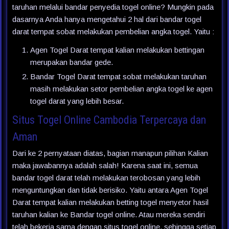
taruhan melalui bandar penyedia togel online? Mungkin pada
dasarnya Anda hanya mengetahui 2 hal dari bandar togel
darat tempat sobat melakukan pembelian angka togel. Yaitu :
Agen Togel Darat tempat kalian melakukan bettingan
merupakan bandar gede.
Bandar Togel Darat tempat sobat melakukan taruhan
masih melakukan setor pembelian angka togel ke agen
togel darat yang lebih besar.
Situs Togel Online Cambodia Terpercaya dan
Aman
Dari ke 2 pernyataan diatas, bagian manapun pilihan Kalian
maka jawabannya adalah salah! Karena saat ini, semua
bandar togel darat telah melakukan terobosan yang lebih
menguntungkan dan tidak berisiko. Yaitu antara Agen Togel
Darat tempat kalian melakukan betting togel menyetor hasil
taruhan kalian ke Bandar togel online. Atau mereka sendiri
telah bekerja sama dengan situs togel online, sehingga setiap