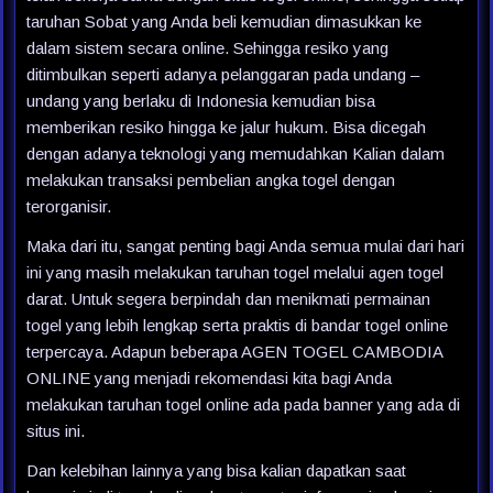
taruhan Sobat yang Anda beli kemudian dimasukkan ke
dalam sistem secara online. Sehingga resiko yang
ditimbulkan seperti adanya pelanggaran pada undang –
undang yang berlaku di Indonesia kemudian bisa
memberikan resiko hingga ke jalur hukum. Bisa dicegah
dengan adanya teknologi yang memudahkan Kalian dalam
melakukan transaksi pembelian angka togel dengan
terorganisir.
Maka dari itu, sangat penting bagi Anda semua mulai dari hari
ini yang masih melakukan taruhan togel melalui agen togel
darat. Untuk segera berpindah dan menikmati permainan
togel yang lebih lengkap serta praktis di bandar togel online
terpercaya. Adapun beberapa AGEN TOGEL CAMBODIA
ONLINE yang menjadi rekomendasi kita bagi Anda
melakukan taruhan togel online ada pada banner yang ada di
situs ini.
Dan kelebihan lainnya yang bisa kalian dapatkan saat