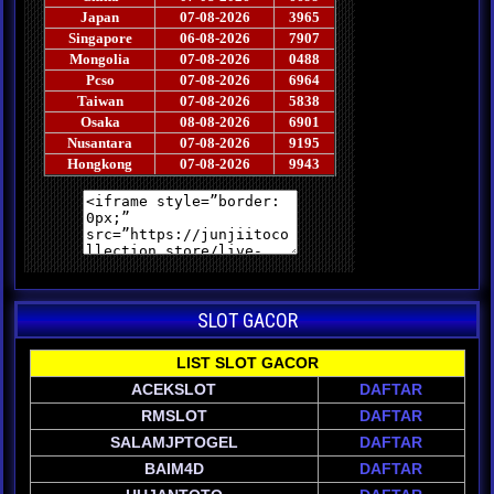
SLOT GACOR
LIST SLOT GACOR
ACEKSLOT
DAFTAR
RMSLOT
DAFTAR
SALAMJPTOGEL
DAFTAR
BAIM4D
DAFTAR