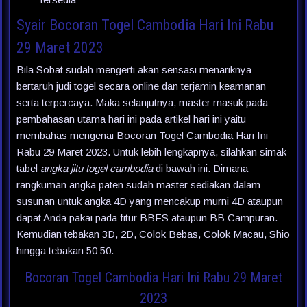
Syair Bocoran Togel Cambodia Hari Ini Rabu
29 Maret 2023
Bila Sobat sudah mengerti akan sensasi menariknya
bertaruh judi togel secara online dan terjamin keamanan
serta terpercaya. Maka selanjutnya, master masuk pada
pembahasan utama hari ini pada artikel hari ini yaitu
membahas mengenai Bocoran Togel Cambodia Hari Ini
Rabu 29 Maret 2023. Untuk lebih lengkapnya, silahkan simak
tabel
angka jitu togel cambodia
di bawah ini. Dimana
rangkuman angka paten sudah master sediakan dalam
susunan untuk angka 4D yang mencakup murni 4D ataupun
dapat Anda pakai pada fitur BBFS ataupun BB Campuran.
Kemudian tebakan 3D, 2D, Colok Bebas, Colok Macau, Shio
hingga tebakan 50:50.
Bocoran Togel Cambodia Hari Ini Rabu 29 Maret
2023