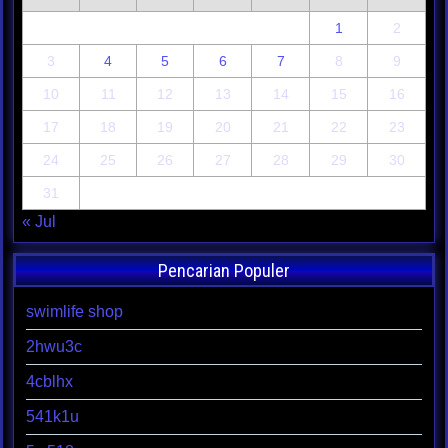
1
2
3
4
5
6
7
8
9
10
11
12
13
14
15
16
17
18
19
20
21
22
23
24
25
26
27
28
29
30
31
« Jul
Pencarian Populer
swimlife shop
2hwu3c
4cblhx
541k1u