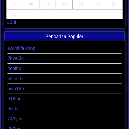
24
25
26
27
28
29
30
31
« Jul
Pencarian Populer
swimlife shop
2hwu3c
4cblhx
541k1u
5w518n
61fhuq
6ysbtl
743yen
759hjg