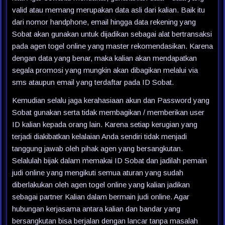
valid atau memang merupakan data asli dari kalian. Baik itu
dari nomor handphone, email hingga data rekening yang
Sobat akan gunakan untuk dijadikan sebagai alat bertransaksi
pada agen togel online yang master rekomendasikan. Karena
dengan data yang benar, maka kalian akan mendapatkan
segala promosi yang mungkin akan dibagikan melalui via
sms ataupun email yang terdaftar pada ID Sobat.
Kemudian selalu jaga kerahasiaan akun dan Password yang
Sobat gunakan serta tidak membagikan / memberikan user
ID kalian kepada orang lain. Karena setiap kerugian yang
terjadi diakibatkan kelalaian Anda sendiri tidak menjadi
tanggung jawab oleh pihak agen yang bersangkutan.
Selalulah bijak dalam memakai ID Sobat dan jadilah pemain
judi online yang mengikuti semua aturan yang sudah
diberlakukan oleh agen togel online yang kalian jadikan
sebagai partner Kalian dalam bermain judi online. Agar
hubungan kerjasama antara kalian dan bandar yang
bersangkutan bisa berjalan dengan lancar tanpa masalah