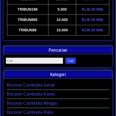
TRIBUN188
5.000
KLIK DI SINI
TRIBUN885
10.000
KLIK DI SINI
TRIBUN88
10.000
KLIK DI SINI
Pencarian
Kategori
Bocoran Cambodia Jumat
Bocoran Cambodia Kamis
Bocoran Cambodia Minggu
Bocoran Cambodia Rabu