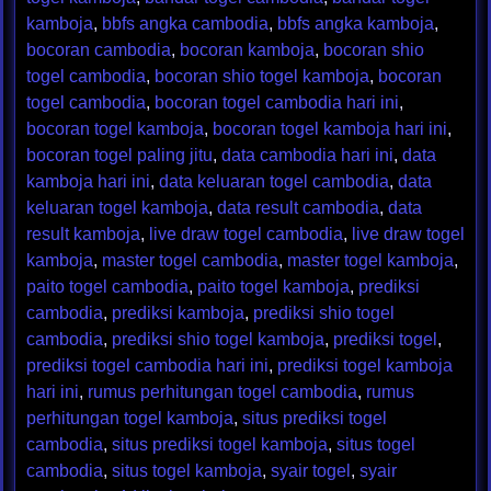
kamboja
,
bbfs angka cambodia
,
bbfs angka kamboja
,
bocoran cambodia
,
bocoran kamboja
,
bocoran shio
togel cambodia
,
bocoran shio togel kamboja
,
bocoran
togel cambodia
,
bocoran togel cambodia hari ini
,
bocoran togel kamboja
,
bocoran togel kamboja hari ini
,
bocoran togel paling jitu
,
data cambodia hari ini
,
data
kamboja hari ini
,
data keluaran togel cambodia
,
data
keluaran togel kamboja
,
data result cambodia
,
data
result kamboja
,
live draw togel cambodia
,
live draw togel
kamboja
,
master togel cambodia
,
master togel kamboja
,
paito togel cambodia
,
paito togel kamboja
,
prediksi
cambodia
,
prediksi kamboja
,
prediksi shio togel
cambodia
,
prediksi shio togel kamboja
,
prediksi togel
,
prediksi togel cambodia hari ini
,
prediksi togel kamboja
hari ini
,
rumus perhitungan togel cambodia
,
rumus
perhitungan togel kamboja
,
situs prediksi togel
cambodia
,
situs prediksi togel kamboja
,
situs togel
cambodia
,
situs togel kamboja
,
syair togel
,
syair