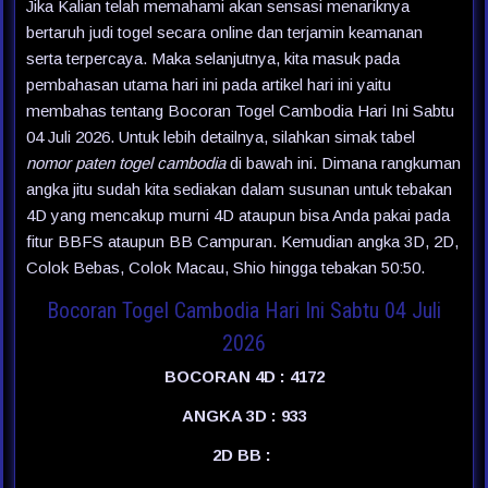
Jika Kalian telah memahami akan sensasi menariknya
bertaruh judi togel secara online dan terjamin keamanan
serta terpercaya. Maka selanjutnya, kita masuk pada
pembahasan utama hari ini pada artikel hari ini yaitu
membahas tentang Bocoran Togel Cambodia Hari Ini Sabtu
04 Juli 2026. Untuk lebih detailnya, silahkan simak tabel
nomor paten togel cambodia
di bawah ini. Dimana rangkuman
angka jitu sudah kita sediakan dalam susunan untuk tebakan
4D yang mencakup murni 4D ataupun bisa Anda pakai pada
fitur BBFS ataupun BB Campuran. Kemudian angka 3D, 2D,
Colok Bebas, Colok Macau, Shio hingga tebakan 50:50.
Bocoran Togel Cambodia Hari Ini Sabtu 04 Juli
2026
BOCORAN 4D : 4172
ANGKA 3D : 933
2D BB :