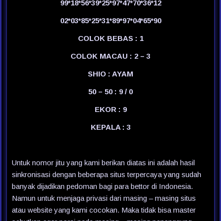
99*18*56*39*25*97*47*70*36*12
02*03*85*25*31*89*97*04*65*90
COLOK BEBAS : 1
COLOK MACAU : 2 – 3
SHIO : AYAM
50 – 50 : 9 / 0
EKOR : 9
KEPALA : 3
Untuk nomor jitu yang kami berikan diatas ini adalah hasil
sinkronisasi dengan beberapa situs terpercaya yang sudah
banyak dijadikan pedoman bagi para bettor di Indonesia.
Namun untuk menjaga privasi dari masing – masing situs
atau website yang kami cocokan. Maka tidak bisa master