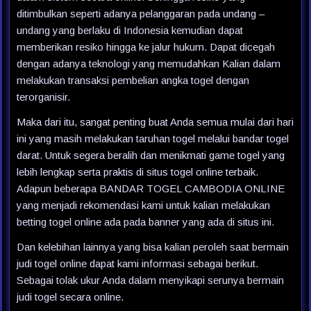
ditimbulkan seperti adanya pelanggaran pada undang –
undang yang berlaku di Indonesia kemudian dapat
memberikan resiko hingga ke jalur hukum. Dapat dicegah
dengan adanya teknologi yang memudahkan Kalian dalam
melakukan transaksi pembelian angka togel dengan
terorganisir.
Maka dari itu, sangat penting buat Anda semua mulai dari hari
ini yang masih melakukan taruhan togel melalui bandar togel
darat. Untuk segera beralih dan menikmati game togel yang
lebih lengkap serta praktis di situs togel online terbaik.
Adapun beberapa BANDAR TOGEL CAMBODIA ONLINE
yang menjadi rekomendasi kami untuk kalian melakukan
betting togel online ada pada banner yang ada di situs ini.
Dan kelebihan lainnya yang bisa kalian peroleh saat bermain
judi togel online dapat kami informasi sebagai berikut.
Sebagai tolak ukur Anda dalam menyikapi serunya bermain
judi togel secara online.