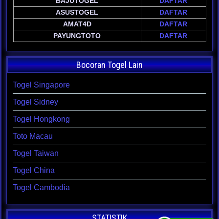
BAJUTOGEL
DAFTAR
ASUSTOGEL
DAFTAR
AMAT4D
DAFTAR
PAYUNGTOTO
DAFTAR
Bocoran Togel Lain
Togel Singapore
Togel Sidney
Togel Hongkong
Toto Macau
Togel Taiwan
Togel China
Togel Cambodia
STATISTIK