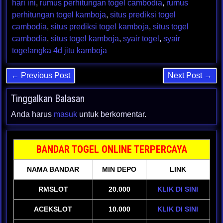
hari ini
,
rumus perhitungan togel cambodia
,
rumus
perhitungan togel kamboja
,
situs prediksi togel
cambodia
,
situs prediksi togel kamboja
,
situs togel
cambodia
,
situs togel kamboja
,
syair togel
,
syair
togelangka 4d jitu kamboja
← Previous Post
Next Post →
Tinggalkan Balasan
Anda harus
masuk
untuk berkomentar.
BANDAR TOGEL ONLINE TERPERCAYA
NAMA BANDAR
MIN DEPO
LINK
RMSLOT
20.000
KLIK DI SINI
ACEKSLOT
10.000
KLIK DI SINI