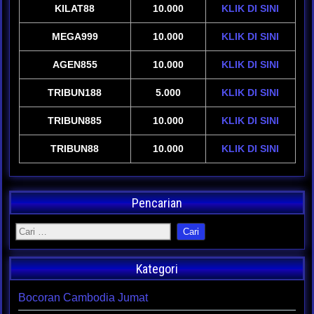
KILAT88
10.000
KLIK DI SINI
MEGA999
10.000
KLIK DI SINI
AGEN855
10.000
KLIK DI SINI
TRIBUN188
5.000
KLIK DI SINI
TRIBUN885
10.000
KLIK DI SINI
TRIBUN88
10.000
KLIK DI SINI
Pencarian
Kategori
Bocoran Cambodia Jumat