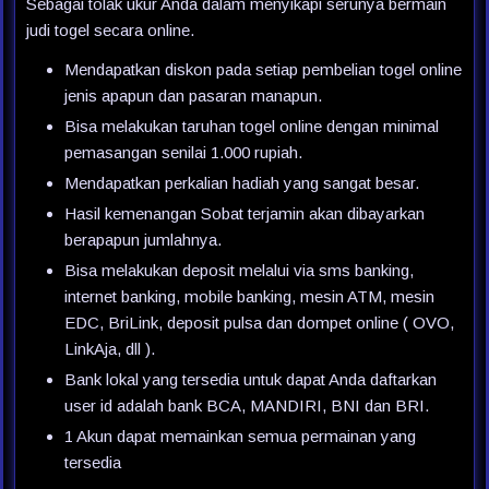
Sebagai tolak ukur Anda dalam menyikapi serunya bermain
judi togel secara online.
Mendapatkan diskon pada setiap pembelian togel online
jenis apapun dan pasaran manapun.
Bisa melakukan taruhan togel online dengan minimal
pemasangan senilai 1.000 rupiah.
Mendapatkan perkalian hadiah yang sangat besar.
Hasil kemenangan Sobat terjamin akan dibayarkan
berapapun jumlahnya.
Bisa melakukan deposit melalui via sms banking,
internet banking, mobile banking, mesin ATM, mesin
EDC, BriLink, deposit pulsa dan dompet online ( OVO,
LinkAja, dll ).
Bank lokal yang tersedia untuk dapat Anda daftarkan
user id adalah bank BCA, MANDIRI, BNI dan BRI.
1 Akun dapat memainkan semua permainan yang
tersedia