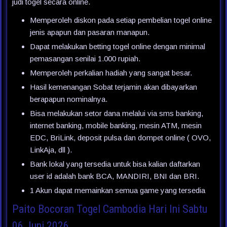
judi togel secara online.
Memperoleh diskon pada setiap pembelian togel online
jenis apapun dan pasaran manapun.
Dapat melakukan betting togel online dengan minimal
pemasangan senilai 1.000 rupiah.
Memperoleh perkalian hadiah yang sangat besar.
Hasil kemenangan Sobat terjamin akan dibayarkan
berapapun nominalnya.
Bisa melakukan setor dana melalui via sms banking,
internet banking, mobile banking, mesin ATM, mesin
EDC, BriLink, deposit pulsa dan dompet online ( OVO,
LinkAja, dll ).
Bank lokal yang tersedia untuk bisa kalian daftarkan
user id adalah bank BCA, MANDIRI, BNI dan BRI.
1 Akun dapat memainkan semua game yang tersedia
Paito Bocoran Togel Cambodia Hari Ini Sabtu
06 Juni 2026