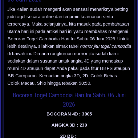
Jika Kalian sudah mengerti akan sensasi menariknya betting
judi togel secara online dan terjamin keamanan serta
terpercaya. Maka selanjutnya, kita masuk pada pembahasan
utama hari ini pada artikel hari ini yaitu membahas mengenai
Bocoran Togel Cambodia Hari Ini Sabtu 06 Juni 2026. Untuk
lebih detailnya, silahkan simak tabel
nomor jitu togel cambodia
di bawah ini. Dimana rangkuman nomor jitu sudah kami
sediakan dalam susunan untuk angka 4D yang mencakup
murni 4D ataupun dapat Anda pakai pada fitur BBFS ataupun
BB Campuran. Kemudian angka 3D, 2D, Colok Bebas,
Colok Macau, Shio hingga tebakan 50:50.
Bocoran Togel Cambodia Hari Ini Sabtu 06 Juni
2026
BOCORAN 4D : 3005
ANGKA 3D : 239
2D BB :