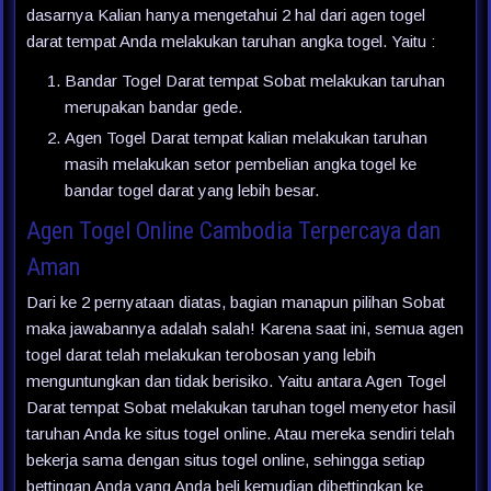
dasarnya Kalian hanya mengetahui 2 hal dari agen togel
darat tempat Anda melakukan taruhan angka togel. Yaitu :
Bandar Togel Darat tempat Sobat melakukan taruhan
merupakan bandar gede.
Agen Togel Darat tempat kalian melakukan taruhan
masih melakukan setor pembelian angka togel ke
bandar togel darat yang lebih besar.
Agen Togel Online Cambodia Terpercaya dan
Aman
Dari ke 2 pernyataan diatas, bagian manapun pilihan Sobat
maka jawabannya adalah salah! Karena saat ini, semua agen
togel darat telah melakukan terobosan yang lebih
menguntungkan dan tidak berisiko. Yaitu antara Agen Togel
Darat tempat Sobat melakukan taruhan togel menyetor hasil
taruhan Anda ke situs togel online. Atau mereka sendiri telah
bekerja sama dengan situs togel online, sehingga setiap
bettingan Anda yang Anda beli kemudian dibettingkan ke