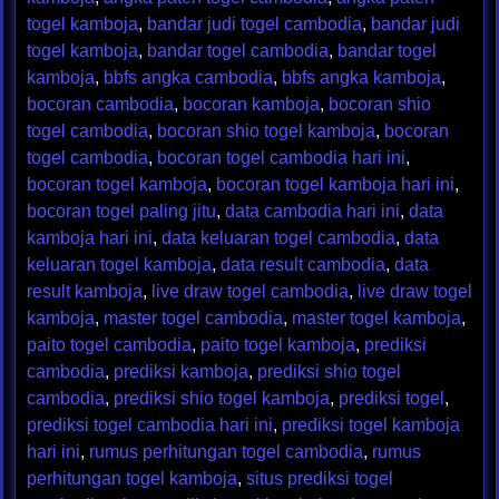
togel kamboja
,
bandar judi togel cambodia
,
bandar judi
togel kamboja
,
bandar togel cambodia
,
bandar togel
kamboja
,
bbfs angka cambodia
,
bbfs angka kamboja
,
bocoran cambodia
,
bocoran kamboja
,
bocoran shio
togel cambodia
,
bocoran shio togel kamboja
,
bocoran
togel cambodia
,
bocoran togel cambodia hari ini
,
bocoran togel kamboja
,
bocoran togel kamboja hari ini
,
bocoran togel paling jitu
,
data cambodia hari ini
,
data
kamboja hari ini
,
data keluaran togel cambodia
,
data
keluaran togel kamboja
,
data result cambodia
,
data
result kamboja
,
live draw togel cambodia
,
live draw togel
kamboja
,
master togel cambodia
,
master togel kamboja
,
paito togel cambodia
,
paito togel kamboja
,
prediksi
cambodia
,
prediksi kamboja
,
prediksi shio togel
cambodia
,
prediksi shio togel kamboja
,
prediksi togel
,
prediksi togel cambodia hari ini
,
prediksi togel kamboja
hari ini
,
rumus perhitungan togel cambodia
,
rumus
perhitungan togel kamboja
,
situs prediksi togel