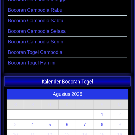
Bocoran Cambodia Rabu
Bocoran Cambodia Sabtu
Bocoran Cambodia Selasa
Bocoran Cambodia Senin
Bocoran Togel Cambodia
Bocoran Togel Hari ini
Kalender Bocoran Togel
Agustus 2026
S
S
R
K
J
S
M
1
2
3
4
5
6
7
8
9
10
11
12
13
14
15
16