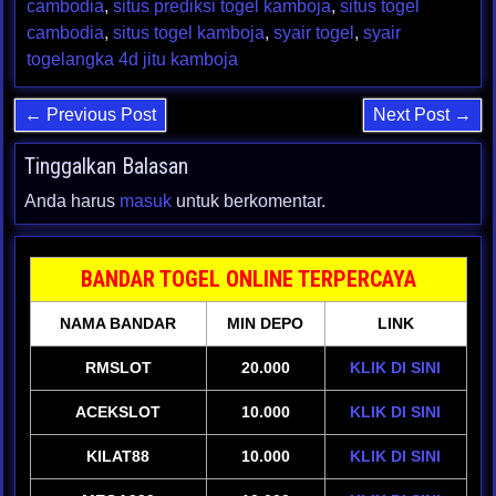
cambodia
,
situs prediksi togel kamboja
,
situs togel
cambodia
,
situs togel kamboja
,
syair togel
,
syair
togelangka 4d jitu kamboja
← Previous Post
Next Post →
Tinggalkan Balasan
Anda harus
masuk
untuk berkomentar.
BANDAR TOGEL ONLINE TERPERCAYA
NAMA BANDAR
MIN DEPO
LINK
RMSLOT
20.000
KLIK DI SINI
ACEKSLOT
10.000
KLIK DI SINI
KILAT88
10.000
KLIK DI SINI