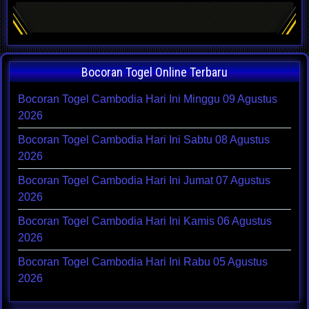
Bocoran Togel Online Terbaru
Bocoran Togel Cambodia Hari Ini Minggu 09 Agustus
2026
Bocoran Togel Cambodia Hari Ini Sabtu 08 Agustus
2026
Bocoran Togel Cambodia Hari Ini Jumat 07 Agustus
2026
Bocoran Togel Cambodia Hari Ini Kamis 06 Agustus
2026
Bocoran Togel Cambodia Hari Ini Rabu 05 Agustus
2026