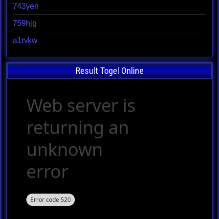
743yen
759hjg
a1rvkw
Result Togel Online