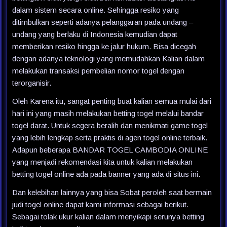
dalam sistem secara online. Sehingga resiko yang
ditimbulkan seperti adanya pelanggaran pada undang –
undang yang berlaku di Indonesia kemudian dapat
memberikan resiko hingga ke jalur hukum. Bisa dicegah
dengan adanya teknologi yang memudahkan Kalian dalam
melakukan transaksi pembelian nomor togel dengan
terorganisir.
Oleh Karena itu, sangat penting buat kalian semua mulai dari
hari ini yang masih melakukan betting togel melalui bandar
togel darat. Untuk segera beralih dan menikmati game togel
yang lebih lengkap serta praktis di agen togel online terbaik.
Adapun beberapa BANDAR TOGEL CAMBODIA ONLINE
yang menjadi rekomendasi kita untuk kalian melakukan
betting togel online ada pada banner yang ada di situs ini.
Dan kelebihan lainnya yang bisa Sobat peroleh saat bermain
judi togel online dapat kami informasi sebagai berikut.
Sebagai tolak ukur kalian dalam menyikapi serunya betting