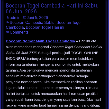
Bocoran Togel Cambodia Hari Ini Sabtu
06 Juni 2026
admin
Juni 5, 2026
Bocoran Cambodia Sabtu
,
Bocoran Togel
Cambodia
,
Bocoran Togel Hari ini
Comments
Bocoran Nomor Main Togel Cambodia
– Hari ini kita
akan membahas mengenai
Bocoran Togel Cambodia Hari Ini
Sabtu 06 Juni 2026
. Sebagai pecinta judi TOGEL ONLINE
INDONESIA tentunya kalian para bettor membutuhkan
informasi tambahan mengenai nomor jitu untuk melakukan
taruhan. Apa pentingnya mencari nomor jitu tambahan
sebelum melakukan bettingan? Sebenarnya sebagai
penyedia nomor paten, Kita memberikan racikan bocoran
juga melalui sumber – sumber terpercaya lainnya. Dimana
hal ini bertujuan untuk mencocokan hasil rumusan prediksi
yang sudah kami buat dengan yang situs lain buat. Jika hasil
racikan yang master buat hampir sama dengan yang dibuat