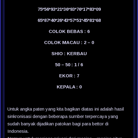
75*56*93*21*36*93*76*17*83*09
65*87*40*26*43*57*51*45*81*68
COLOK BEBAS : 6
COLOK MACAU : 2 – 0
SHIO : KERBAU
50 – 50 : 1 / 6
EKOR : 7
KEPALA : 0
Untuk angka paten yang kita bagikan diatas ini adalah hasil
sinkronisasi dengan beberapa sumber terpercaya yang
sudah banyak dijadikan patokan bagi para bettor di
Indonesia.