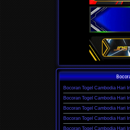
Bocora
Bocoran Togel Cambodia Hari I
Bocoran Togel Cambodia Hari I
Bocoran Togel Cambodia Hari I
Bocoran Togel Cambodia Hari In
Bocoran Togel Cambodia Hari In