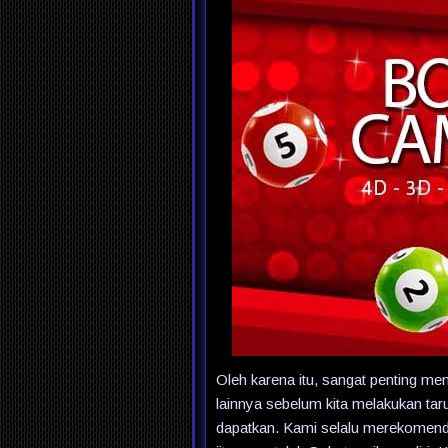
Oleh karena itu, sangat penting m
lainnya sebelum kita melakukan ta
dapatkan. Kami selalu merekomend