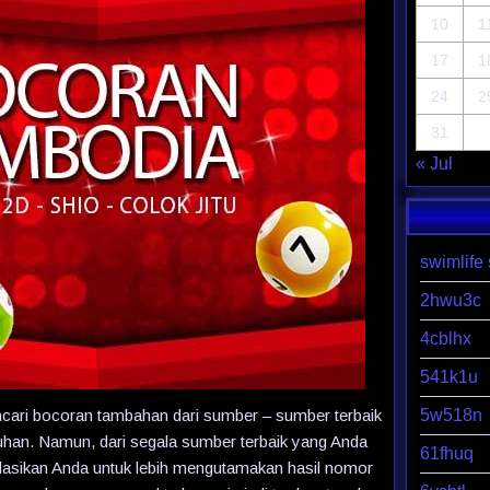
10
1
17
1
24
2
31
« Jul
swimlife
2hwu3c
4cblhx
541k1u
encari bocoran tambahan dari sumber – sumber terbaik
5w518n
ruhan. Namun, dari segala sumber terbaik yang Anda
61fhuq
asikan Anda untuk lebih mengutamakan hasil nomor