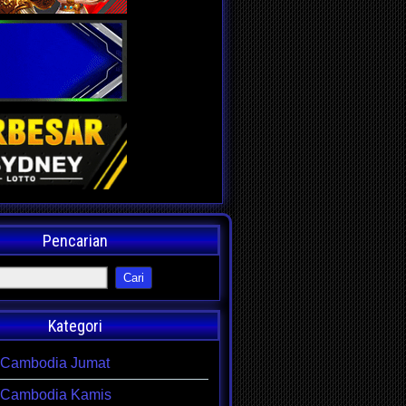
Pencarian
Kategori
 Cambodia Jumat
 Cambodia Kamis