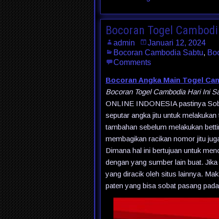
Bocoran Togel Cambodia
admin
Januari 12, 2024
Bocoran Cambodia Sabtu
,
Bo
Comments
Bocoran Angka Main Togel Ca
Bocoran Togel Cambodia Hari Ini S
ONLINE INDONESIA pastinya Soba
seputar angka jitu untuk melakuka
tambahan sebelum melakukan bettin
membagikan racikan nomor jitu jug
Dimana hal ini bertujuan untuk menc
dengan yang sumber lain buat. Jika
yang diracik oleh situs lainnya. M
paten yang bisa sobat pasang pada