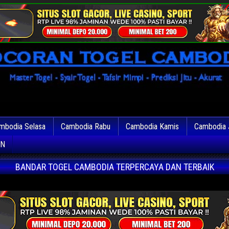
AT
kurat | prediksi situs agen bandar togel Cambodia terpercaya | nomor main Ca
mbodia Selasa
Cambodia Rabu
Cambodia Kamis
Cambodia 
AN
BANDAR TOGEL CAMBODIA TERPERCAYA DAN TERBAIK