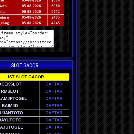
SLOT GACOR
LIST SLOT GACOR
ACEKSLOT
DAFTAR
RMSLOT
DAFTAR
LAMJPTOGEL
DAFTAR
BAIM4D
DAFTAR
UJANTOTO
DAFTAR
BAYUTOTO
DAFTAR
AJUTOGEL
DAFTAR