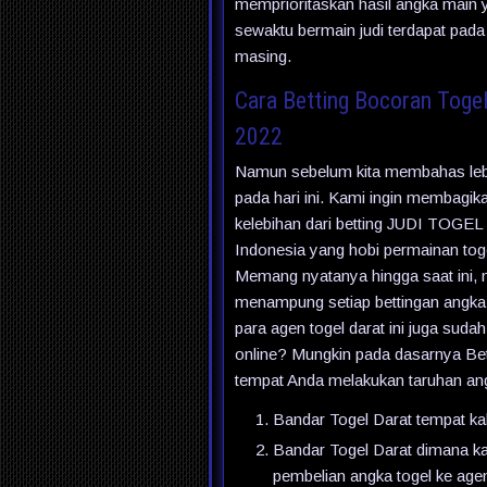
memprioritaskan hasil angka main y
sewaktu bermain judi terdapat pada
masing.
Cara Betting Bocoran Togel
2022
Namun sebelum kita membahas lebih
pada hari ini. Kami ingin membagik
kelebihan dari betting JUDI TOGE
Indonesia yang hobi permainan to
Memang nyatanya hingga saat ini,
menampung setiap bettingan angka
para agen togel darat ini juga suda
online? Mungkin pada dasarnya Bett
tempat Anda melakukan taruhan angk
Bandar Togel Darat tempat kal
Bandar Togel Darat dimana ka
pembelian angka togel ke agen