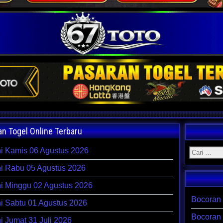
n Togel Online Terbaru
ni Kamis 06 Agustus 2026
ni Rabu 05 Agustus 2026
ni Minggu 02 Agustus 2026
Bocoran
i Sabtu 01 Agustus 2026
Bocoran
i Jumat 31 Juli 2026