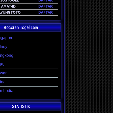
SUSTOGEL
DAFTAR
AMAT4D
DAFTAR
AYUNGTOTO
DAFTAR
Bocoran Togel Lain
ngapore
dney
ongkong
cau
iwan
ina
ambodia
STATISTIK