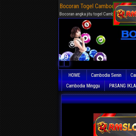
Bocoran Togel Cambodia AKUR
Bocoran angka jitu togel Cambodia paling a
HOME
Cambodia Senin
Ca
Cambodia Minggu
PASANG IKL