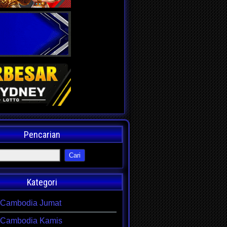
Pencarian
Kategori
 Cambodia Jumat
 Cambodia Kamis