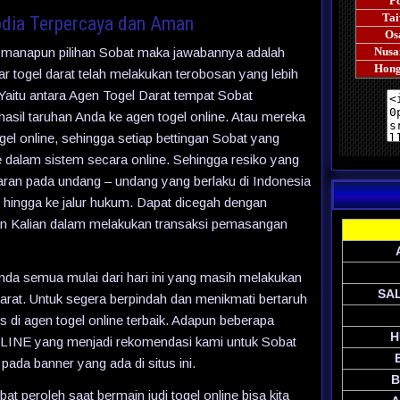
odia Terpercaya dan Aman
an manapun pilihan Sobat maka jawabannya adalah
ar togel darat telah melakukan terobosan yang lebih
Yaitu antara Agen Togel Darat tempat Sobat
asil taruhan Anda ke agen togel online. Atau mereka
el online, sehingga setiap bettingan Sobat yang
e dalam sistem secara online. Sehingga resiko yang
aran pada undang – undang yang berlaku di Indonesia
hingga ke jalur hukum. Dapat dicegah dengan
n Kalian dalam melakukan transaksi pemasangan
Anda semua mulai dari hari ini yang masih melakukan
SA
darat. Untuk segera berpindah dan menikmati bertaruh
is di agen togel online terbaik. Adapun beberapa
H
 yang menjadi rekomendasi kami untuk Sobat
pada banner yang ada di situs ini.
B
at peroleh saat bermain judi togel online bisa kita