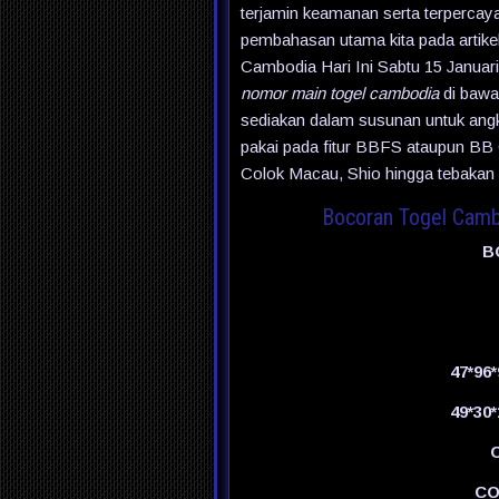
terjamin keamanan serta terpercay
pembahasan utama kita pada artike
Cambodia Hari Ini Sabtu 15 Januari 
nomor main togel cambodia
di bawah
sediakan dalam susunan untuk ang
pakai pada fitur BBFS ataupun BB
Colok Macau, Shio hingga tebakan 
Bocoran Togel Cambo
B
47*96*
49*30*
CO