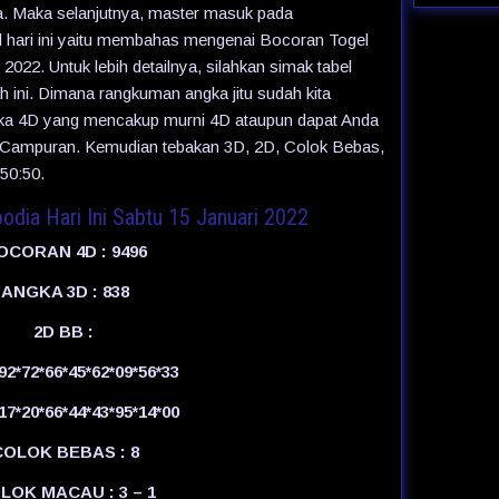
a. Maka selanjutnya, master masuk pada
l hari ini yaitu membahas mengenai Bocoran Togel
2022. Untuk lebih detailnya, silahkan simak tabel
 ini. Dimana rangkuman angka jitu sudah kita
ka 4D yang mencakup murni 4D ataupun dapat Anda
 Campuran. Kemudian tebakan 3D, 2D, Colok Bebas,
50:50.
dia Hari Ini Sabtu 15 Januari 2022
OCORAN 4D : 9496
ANGKA 3D : 838
2D BB :
92*72*66*45*62*09*56*33
17*20*66*44*43*95*14*00
COLOK BEBAS : 8
LOK MACAU : 3 – 1