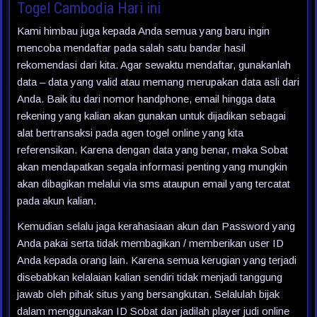
Togel Cambodia Hari ini
Kami himbau juga kepada Anda semua yang baru ingin
mencoba mendaftar pada salah satu bandar hasil
rekomendasi dari kita. Agar sewaktu mendaftar, gunakanlah
data – data yang valid atau memang merupakan data asli dari
Anda. Baik itu dari nomor handphone, email hingga data
rekening yang kalian akan gunakan untuk dijadikan sebagai
alat bertransaksi pada agen togel online yang kita
referensikan. Karena dengan data yang benar, maka Sobat
akan mendapatkan segala informasi penting yang mungkin
akan dibagikan melalui via sms ataupun email yang tercatat
pada akun kalian.
Kemudian selalu jaga kerahasiaan akun dan Password yang
Anda pakai serta tidak membagikan / memberikan user ID
Anda kepada orang lain. Karena semua kerugian yang terjadi
disebabkan kelalaian kalian sendiri tidak menjadi tanggung
jawab oleh pihak situs yang bersangkutan. Selalulah bijak
dalam menggunakan ID Sobat dan jadilah player judi online