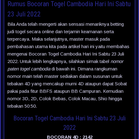
Rumus Bocoran Togel Cambodia Hari Ini Sabtu
23 Juli 2022
Bila Anda telah mengerti akan sensasi menariknya betting
judi togel secara online dan terjamin keamanan serta
terpercaya. Maka selanjutnya, master masuk pada
pembahasan utama kita pada artikel hari ini yaitu membahas
mengenai Bocoran Togel Cambodia Hari Ini Sabtu 23 Juli
2022. Untuk lebih lengkapnya, silahkan simak tabel
nomor
paten togel cambodia
di bawah ini. Dimana rangkuman
nomor main telah master sediakan dalam susunan untuk
tebakan 4D yang mencakup murni 4D ataupun dapat Sobat
pakai pada fitur BBFS ataupun BB Campuran. Kemudian
nomor 3D, 2D, Colok Bebas, Colok Macau, Shio hingga
tebakan 50:50.
Bocoran Togel Cambodia Hari Ini Sabtu 23 Juli
2022
BOCORAN 4D : 2142