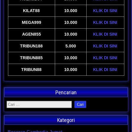
KILAT88
10.000
KLIK DI SINI
MEGA999
10.000
KLIK DI SINI
AGEN855
10.000
KLIK DI SINI
TRIBUN188
5.000
KLIK DI SINI
TRIBUN885
10.000
KLIK DI SINI
TRIBUN88
10.000
KLIK DI SINI
Pencarian
Kategori