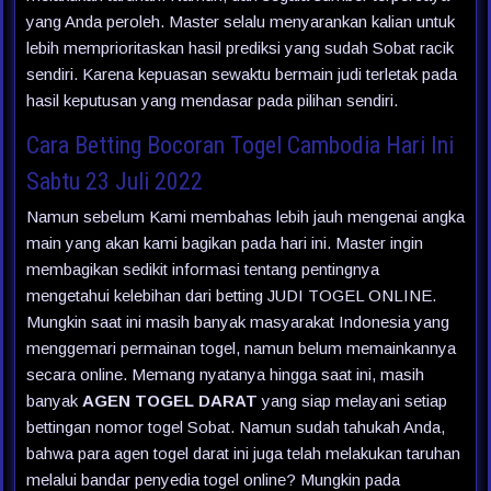
yang Anda peroleh. Master selalu menyarankan kalian untuk
lebih memprioritaskan hasil prediksi yang sudah Sobat racik
sendiri. Karena kepuasan sewaktu bermain judi terletak pada
hasil keputusan yang mendasar pada pilihan sendiri.
Cara Betting Bocoran Togel Cambodia Hari Ini
Sabtu 23 Juli 2022
Namun sebelum Kami membahas lebih jauh mengenai angka
main yang akan kami bagikan pada hari ini. Master ingin
membagikan sedikit informasi tentang pentingnya
mengetahui kelebihan dari betting JUDI TOGEL ONLINE.
Mungkin saat ini masih banyak masyarakat Indonesia yang
menggemari permainan togel, namun belum memainkannya
secara online. Memang nyatanya hingga saat ini, masih
banyak
AGEN TOGEL DARAT
yang siap melayani setiap
bettingan nomor togel Sobat. Namun sudah tahukah Anda,
bahwa para agen togel darat ini juga telah melakukan taruhan
melalui bandar penyedia togel online? Mungkin pada