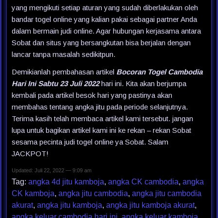
yang mengikuti setiap aturan yang sudah diberlakukan oleh
bandar togel online yang kalian pakai sebagai partner Anda
dalam bermain judi online. Agar hubungan kerjasama antara
Sobat dan situs yang bersangkutan bisa berjalan dengan
lancar tanpa masalah sedikitpun.
Demikianlah pembahasan artikel
Bocoran Togel Cambodia
Hari Ini Sabtu 23 Juli 2022
hari ini. Kita akan berjumpa
kembali pada artikel besok hari yang pastinya akan
membahas tentang angka jitu pada periode selanjutnya.
Terima kasih telah membaca artikel kami tersebut. jangan
lupa untuk bagikan artikel kami ini ke rekan – rekan Sobat
sesama pecinta judi togel online ya Sobat. Salam
JACKPOT!
Updated: Juli 22, 2022 — 9:09 am
Tag:
angka 4d jitu kamboja
,
angka CK cambodia
,
angka
CK kamboja
,
angka jitu cambodia
,
angka jitu cambodia
akurat
,
angka jitu kamboja
,
angka jitu kamboja akurat
,
angka keluar cambodia hari ini
,
angka keluar kamboja