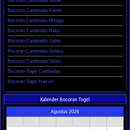
Bocoran Cambodia Jumat
Bocoran Cambodia Kamis
Bocoran Cambodia Minggu
Bocoran Cambodia Rabu
Bocoran Cambodia Sabtu
Bocoran Cambodia Selasa
Bocoran Cambodia Senin
Bocoran Togel Cambodia
Bocoran Togel Hari ini
Kalender Bocoran Togel
Agustus 2026
S
S
R
K
J
S
M