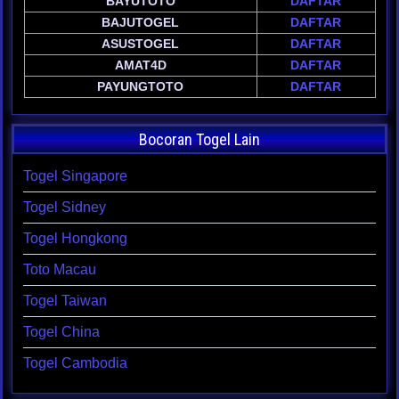
BAYUTOTO
DAFTAR
BAJUTOGEL
DAFTAR
ASUSTOGEL
DAFTAR
AMAT4D
DAFTAR
PAYUNGTOTO
DAFTAR
Bocoran Togel Lain
Togel Singapore
Togel Sidney
Togel Hongkong
Toto Macau
Togel Taiwan
Togel China
Togel Cambodia