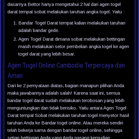
dasarnya Bettor hanya mengetahui 2 hal dari agen togel
darat tempat sobat melakukan taruhan angka togel. Yaitu :
Bandar Togel Darat tempat kalian melakukan taruhan
adalah bandar gede.
Agen Togel Darat dimana sobat melakukan bettingan
masih melakukan setor pembelian angka togel ke agen
togel darat yang lebih besar.
Agen Togel Online Cambodia Terpercaya dan
Aman
Dari ke 2 pernyataan diatas, bagian manapun pilihan Anda
maka jawabannya adalah salah! Karena saat ini, semua
bandar togel darat sudah melakukan terobosan yang lebih
menguntungkan dan tidak berisiko. Yaitu antara Agen Togel
Darat tempat Sobat melakukan taruhan togel menyetor hasil
taruhan Anda ke Bandar togel online. Atau mereka sendiri
telah bekerja sama dengan bandar togel online, sehingga
setiap bettingan Anda yang Anda pasang kemudian