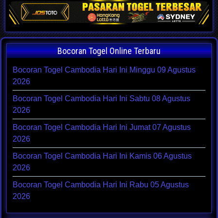
Bocoran Togel Online Terbaru
Bocoran Togel Cambodia Hari Ini Minggu 09 Agustus
2026
Bocoran Togel Cambodia Hari Ini Sabtu 08 Agustus
2026
Bocoran Togel Cambodia Hari Ini Jumat 07 Agustus
2026
Bocoran Togel Cambodia Hari Ini Kamis 06 Agustus
2026
Bocoran Togel Cambodia Hari Ini Rabu 05 Agustus
2026