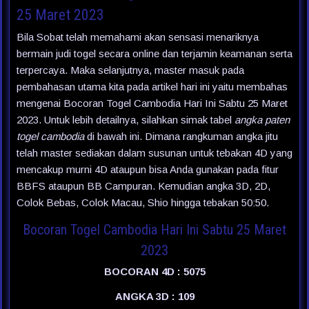
25 Maret 2023
Bila Sobat telah memahami akan sensasi menariknya
bermain judi togel secara online dan terjamin keamanan serta
terpercaya. Maka selanjutnya, master masuk pada
pembahasan utama kita pada artikel hari ini yaitu membahas
mengenai Bocoran Togel Cambodia Hari Ini Sabtu 25 Maret
2023. Untuk lebih detailnya, silahkan simak tabel
angka paten
togel cambodia
di bawah ini. Dimana rangkuman angka jitu
telah master sediakan dalam susunan untuk tebakan 4D yang
mencakup murni 4D ataupun bisa Anda gunakan pada fitur
BBFS ataupun BB Campuran. Kemudian angka 3D, 2D,
Colok Bebas, Colok Macau, Shio hingga tebakan 50:50.
Bocoran Togel Cambodia Hari Ini Sabtu 25 Maret
2023
BOCORAN 4D : 5075
ANGKA 3D : 109