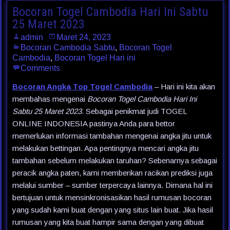
Bocoran Togel Cambodia Hari Ini Sabtu
25 Maret 2023
admin
Maret 24, 2023
Bocoran Cambodia Sabtu
,
Bocoran Togel
Cambodia
,
Bocoran Togel Hari ini
Comments
Bocoran Angka Top Togel Cambodia
– Hari ini kita akan
membahas mengenai
Bocoran Togel Cambodia Hari Ini
Sabtu 25 Maret 2023
. Sebagai penikmat judi TOGEL
ONLINE INDONESIA pastinya Anda para bettor
memerlukan informasi tambahan mengenai angka jitu untuk
melakukan bettingan. Apa pentingnya mencari angka jitu
tambahan sebelum melakukan taruhan? Sebenarnya sebagai
peracik angka paten, kami memberikan racikan prediksi juga
melalui sumber – sumber terpercaya lainnya. Dimana hal ini
bertujuan untuk mensinkronisasikan hasil rumusan bocoran
yang sudah kami buat dengan yang situs lain buat. Jika hasil
rumusan yang kita buat hampir sama dengan yang dibuat