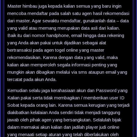
Master himbau juga kepada kalian semua yang baru ingin
mencoba mendaftar pada salah satu agen hasil rekomendasi
dari master. Agar sewaktu mendaftar, gunakanlah data – data
yang valid atau memang merupakan data asli dari kalian.
Baik itu dari nomor handphone, email hingga data rekening
yang Anda akan pakai untuk dijadikan sebagai alat
bertransaksi pada agen togel online yang master
rekomendasikan. Karena dengan data yang valid, maka
kalian akan memperoleh segala informasi penting yang
mungkin akan dibagikan melalui via sms ataupun email yang
tercatat pada akun Anda.
Kemudian selalu jaga kerahasiaan akun dan Password yang
Kalian pakai serta tidak membagikan / memberikan user ID
Sobat kepada orang lain. Karena semua kerugian yang terjadi
diakibatkan kelalaian Anda sendiri tidak menjadi tanggung
jawab oleh pihak agen yang bersangkutan. Selalulah bijak
dalam memakai akun kalian dan jadilah player judi online
yang menaati setiap aturan yang telah diberlakukan oleh