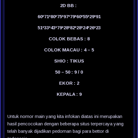
2D BB :
60*71*80*75*97*79*60*55*29*91
51*33*43*79*28*82*28*24*26*23
COLOK BEBAS : 8
COLOK MACAU : 4 – 5
SHIO : TIKUS
50 – 50 : 9 / 0
EKOR : 2
KEPALA : 9
Untuk nomor main yang kita infokan diatas ini merupakan
hasil pencocokan dengan beberapa situs terpercaya yang
telah banyak dijadikan pedoman bagi para bettor di