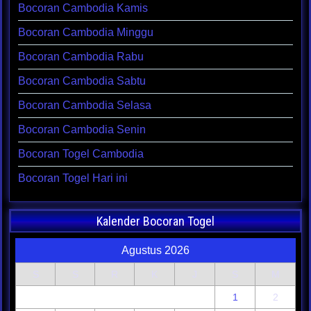
Bocoran Cambodia Kamis
Bocoran Cambodia Minggu
Bocoran Cambodia Rabu
Bocoran Cambodia Sabtu
Bocoran Cambodia Selasa
Bocoran Cambodia Senin
Bocoran Togel Cambodia
Bocoran Togel Hari ini
Kalender Bocoran Togel
Agustus 2026
S
S
R
K
J
S
M
1
2