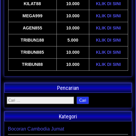
KILAT88
10.000
KLIK DI SINI
MEGA999
10.000
KLIK DI SINI
AGEN855
10.000
KLIK DI SINI
TRIBUN188
5.000
KLIK DI SINI
TRIBUN885
10.000
KLIK DI SINI
TRIBUN88
10.000
KLIK DI SINI
Pencarian
Kategori
Bocoran Cambodia Jumat