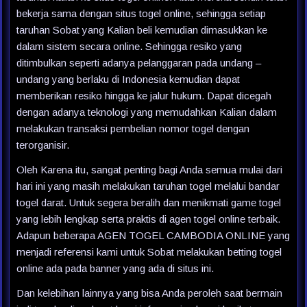
bekerja sama dengan situs togel online, sehingga setiap
taruhan Sobat yang Kalian beli kemudian dimasukkan ke
dalam sistem secara online. Sehingga resiko yang
ditimbulkan seperti adanya pelanggaran pada undang –
undang yang berlaku di Indonesia kemudian dapat
memberikan resiko hingga ke jalur hukum. Dapat dicegah
dengan adanya teknologi yang memudahkan Kalian dalam
melakukan transaksi pembelian nomor togel dengan
terorganisir.
Oleh Karena itu, sangat penting bagi Anda semua mulai dari
hari ini yang masih melakukan taruhan togel melalui bandar
togel darat. Untuk segera beralih dan menikmati game togel
yang lebih lengkap serta praktis di agen togel online terbaik.
Adapun beberapa AGEN TOGEL CAMBODIA ONLINE yang
menjadi referensi kami untuk Sobat melakukan betting togel
online ada pada banner yang ada di situs ini.
Dan kelebihan lainnya yang bisa Anda peroleh saat bermain