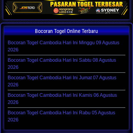
Bocoran Togel Online Terbaru
Bocoran Togel Cambodia Hari Ini Minggu 09 Agustus
2026
Bocoran Togel Cambodia Hari Ini Sabtu 08 Agustus
2026
Bocoran Togel Cambodia Hari Ini Jumat 07 Agustus
2026
Bocoran Togel Cambodia Hari Ini Kamis 06 Agustus
2026
Bocoran Togel Cambodia Hari Ini Rabu 05 Agustus
2026