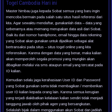
Togel Cambodia Hari ini
Master himbau juga kepada Sobat semua yang baru ingin
mencoba bermain pada salah satu situs hasil referensi dari
kita. Agar sewaktu mendaftar, gunakanlah data – data yang
sebenarnya atau memang merupakan data asli dari Sobat.
Baik itu dari nomor handphone, email hingga data rekening
yang Sobat akan gunakan untuk dijadikan sebagai alat
bertransaksi pada situs – situs togel online yang kita
referensikan. Karena dengan data yang benar, maka kalian
akan memperoleh segala promosi yang mungkin akan
dibagikan melalui via sms ataupun email yang tercatat pada
ID kalian.
Kemudian selalu jaga kerahasiaan User ID dan Password
yang Sobat gunakan serta tidak membagikan / memberikan
user ID kalian kepada orang lain. Karena semua kerugian
yang terjadi diakibatkan kelalaian kalian sendiri tidak menjadi
tanggung jawab oleh pihak agen yang bersangkutan.
Selalulah bijak dalam menggunakan akun Sobat dan jadilah