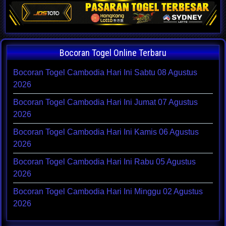
Bocoran Togel Online Terbaru
Bocoran Togel Cambodia Hari Ini Sabtu 08 Agustus
2026
Bocoran Togel Cambodia Hari Ini Jumat 07 Agustus
2026
Bocoran Togel Cambodia Hari Ini Kamis 06 Agustus
2026
Bocoran Togel Cambodia Hari Ini Rabu 05 Agustus
2026
Bocoran Togel Cambodia Hari Ini Minggu 02 Agustus
2026