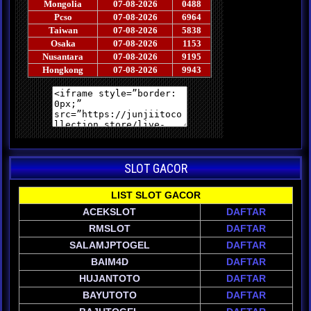
SLOT GACOR
LIST SLOT GACOR
ACEKSLOT
DAFTAR
RMSLOT
DAFTAR
SALAMJPTOGEL
DAFTAR
BAIM4D
DAFTAR
HUJANTOTO
DAFTAR
BAYUTOTO
DAFTAR