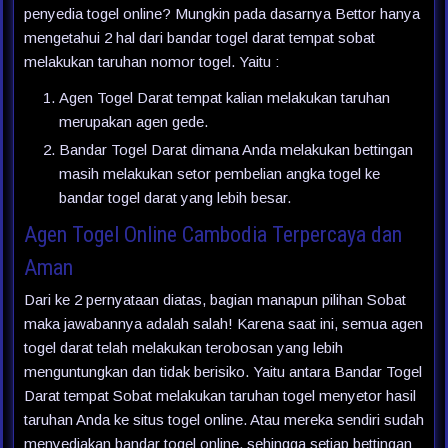
penyedia togel online? Mungkin pada dasarnya Bettor hanya
mengetahui 2 hal dari bandar togel darat tempat sobat
melakukan taruhan nomor togel. Yaitu :
Agen Togel Darat tempat kalian melakukan taruhan
merupakan agen gede.
Bandar Togel Darat dimana Anda melakukan bettingan
masih melakukan setor pembelian angka togel ke
bandar togel darat yang lebih besar.
Agen Togel Online Cambodia Terpercaya dan
Aman
Dari ke 2 pernyataan diatas, bagian manapun pilihan Sobat
maka jawabannya adalah salah! Karena saat ini, semua agen
togel darat telah melakukan terobosan yang lebih
menguntungkan dan tidak berisiko. Yaitu antara Bandar Togel
Darat tempat Sobat melakukan taruhan togel menyetor hasil
taruhan Anda ke situs togel online. Atau mereka sendiri sudah
menyediakan bandar togel online, sehingga setiap bettingan