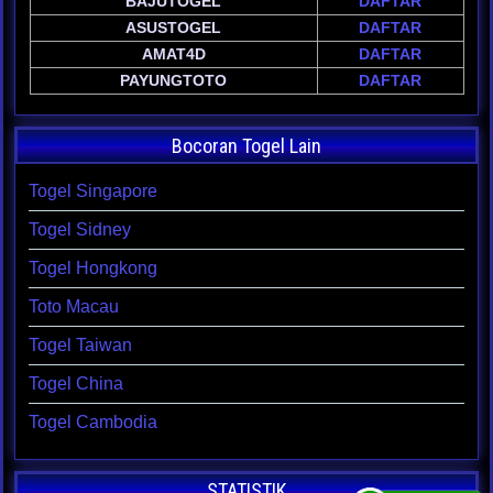
BAJUTOGEL
DAFTAR
ASUSTOGEL
DAFTAR
AMAT4D
DAFTAR
PAYUNGTOTO
DAFTAR
Bocoran Togel Lain
Togel Singapore
Togel Sidney
Togel Hongkong
Toto Macau
Togel Taiwan
Togel China
Togel Cambodia
STATISTIK