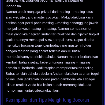
telah banyak dijadikan pedoman bagi para bettor di
Indonesia.
Namun untuk menjaga privasi dari masing – masing situs
atau website yang master cocokan. Maka tidak bisa kami
berikan agar porsi pada masing – masing penanggung jawab
menjadi privasi masing – masing. Namun semua nomor
main yang kita bagikan sudah ter Qualified dan dijamin tingkat
keakuratannya mencapai 60% sampai 70%. Dapat dicoba
mengikuti bocoran togel cambodia yang master infokan
dengan taruhan yang sedikit terlebih dahulu untuk
membuktikannya terlebih dahulu. Namun master beritahukan
kembali, bahwa setiap keberuntungan masing – masing
pemain itu berbeda. Jadi tetaplah memprioritaskan feeling
Sobat terlebih dahulu sebelum Anda melakukan taruhan togel
online. Dan jadikanlah nomor paten cambodia kita sebagai
pilihan terakhir Anda bila kalian sudah memang tidak ada
nomor main untuk dibettingkan lagi.
Kesimpulan dan Tips Menghitung Bocoran