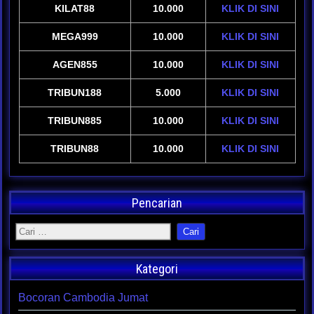
KILAT88
10.000
KLIK DI SINI
MEGA999
10.000
KLIK DI SINI
AGEN855
10.000
KLIK DI SINI
TRIBUN188
5.000
KLIK DI SINI
TRIBUN885
10.000
KLIK DI SINI
TRIBUN88
10.000
KLIK DI SINI
Pencarian
Kategori
Bocoran Cambodia Jumat