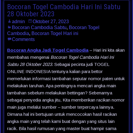
Bocoran Togel Cambodia Hari Ini Sabtu
28 Oktober 2023
admin
Oktober 27, 2023
Bocoran Cambodia Sabtu
,
Bocoran Togel
Cambodia
,
Bocoran Togel Hari ini
Comments
Bocoran Angka Jadi Togel Cambodia
– Hari ini kita akan
membahas mengenai
Bocoran Togel Cambodia Hari Ini
Sabtu 28 Oktober 2023
. Sebagai pecinta judi TOGEL
ONLINE INDONESIA tentunya kalian para bettor
memerlukan informasi tambahan seputar nomor paten untuk
melakukan taruhan. Apa pentingnya mencari angka main
tambahan sebelum melakukan bettingan? Sebenarnya
sebagai penyedia angka jitu, Kita memberikan racikan nomor
main juga melalui sumber – sumber terpercaya lainnya.
Dimana hal ini bertujuan untuk mencocokan hasil racikan
angka main yang telah kami buat dengan yang situs lain
racik. Bila hasil rumusan yang master buat hampir sama