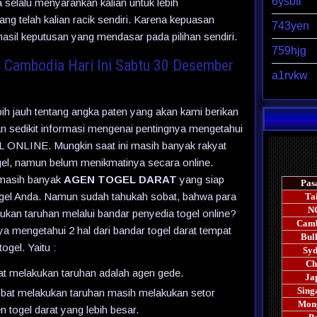
6ysbtl
a selalu menyarankan kalian untuk lebih
g telah kalian racik sendiri. Karena kepuasan
743yen
hasil keputusan yang mendasar pada pilihan sendiri.
759hjg
l Cambodia Hari Ini Sabtu 30 Desember
a1rvkw
 jauh tentang angka paten yang akan kami berikan
n sedikit informasi mengenai pentingnya mengetahui
L ONLINE. Mungkin saat ini masih banyak rakyat
el, namun belum menikmatinya secara online.
 masih banyak
AGEN TOGEL DARAT
yang siap
ogel Anda. Namun sudah tahukah sobat, bahwa para
akukan taruhan melalui bandar penyedia togel online?
 mengetahui 2 hal dari bandar togel darat tempat
gel. Yaitu :
t melakukan taruhan adalah agen gede.
obat melakukan taruhan masih melakukan setor
 togel darat yang lebih besar.