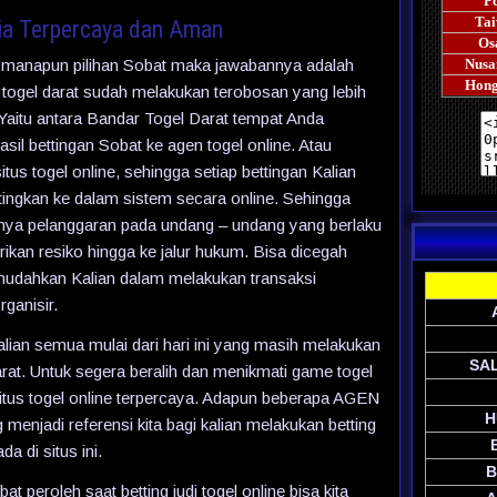
ia Terpercaya dan Aman
an manapun pilihan Sobat maka jawabannya adalah
 togel darat sudah melakukan terobosan yang lebih
Yaitu antara Bandar Togel Darat tempat Anda
sil bettingan Sobat ke agen togel online. Atau
tus togel online, sehingga setiap bettingan Kalian
tingkan ke dalam sistem secara online. Sehingga
danya pelanggaran pada undang – undang yang berlaku
kan resiko hingga ke jalur hukum. Bisa dicegah
udahkan Kalian dalam melakukan transaksi
ganisir.
kalian semua mulai dari hari ini yang masih melakukan
SA
darat. Untuk segera beralih dan menikmati game togel
 situs togel online terpercaya. Adapun beberapa AGEN
H
di referensi kita bagi kalian melakukan betting
a di situs ini.
B
t peroleh saat betting judi togel online bisa kita