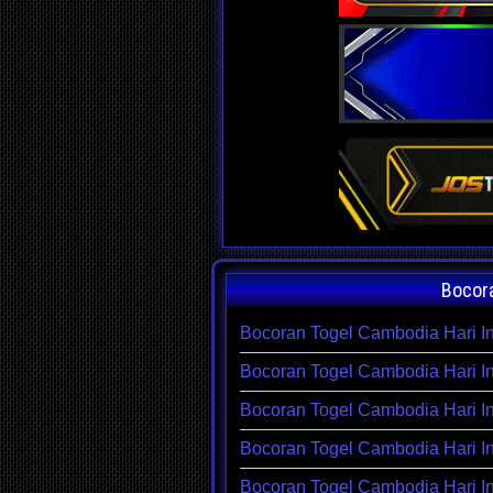
Bocora
Bocoran Togel Cambodia Hari I
Bocoran Togel Cambodia Hari I
Bocoran Togel Cambodia Hari I
Bocoran Togel Cambodia Hari In
Bocoran Togel Cambodia Hari In