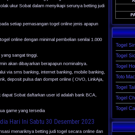
A
tolak ukur Sobat dalam menyikapi serunya betting judi
P
ada setiap pemasangan togel online jenis apapun
gel online dengan minimal pembelian senilai 1.000
Togel Si
yang sangat tinggi.
Togel Si
amin akan dibayarkan berapapun nominalnya.
Togel H
ui via sms banking, internet banking, mobile banking,
Toto Ma
k, deposit pulsa dan dompet online ( OVO, LinkAja,
Togel Ta
k dapat Sobat daftarkan user id adalah bank BCA,
Togel Ch
Togel C
ua game yang tersedia
ia Hari Ini Sabtu 30 Desember 2023
asi menariknya betting judi togel secara online dan