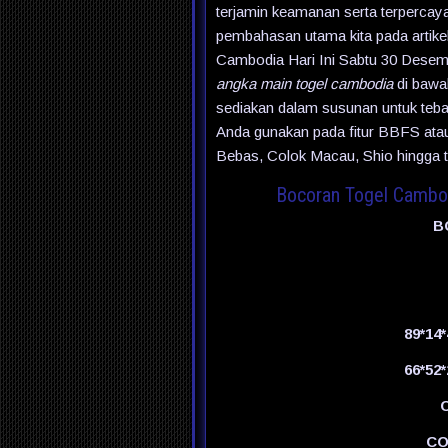
terjamin keamanan serta terpercay
pembahasan utama kita pada artike
Cambodia Hari Ini Sabtu 30 Desembe
angka main togel cambodia
di bawa
sediakan dalam susunan untuk teb
Anda gunakan pada fitur BBFS at
Bebas, Colok Macau, Shio hingga t
Bocoran Togel Cambod
B
89*14*
66*52*
CO