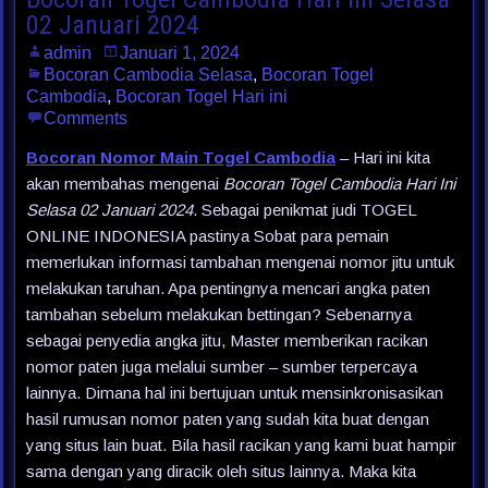
02 Januari 2024
admin
Januari 1, 2024
Bocoran Cambodia Selasa
,
Bocoran Togel
Cambodia
,
Bocoran Togel Hari ini
Comments
Bocoran Nomor Main Togel Cambodia
– Hari ini kita
akan membahas mengenai
Bocoran Togel Cambodia Hari Ini
Selasa 02 Januari 2024
. Sebagai penikmat judi TOGEL
ONLINE INDONESIA pastinya Sobat para pemain
memerlukan informasi tambahan mengenai nomor jitu untuk
melakukan taruhan. Apa pentingnya mencari angka paten
tambahan sebelum melakukan bettingan? Sebenarnya
sebagai penyedia angka jitu, Master memberikan racikan
nomor paten juga melalui sumber – sumber terpercaya
lainnya. Dimana hal ini bertujuan untuk mensinkronisasikan
hasil rumusan nomor paten yang sudah kita buat dengan
yang situs lain buat. Bila hasil racikan yang kami buat hampir
sama dengan yang diracik oleh situs lainnya. Maka kita