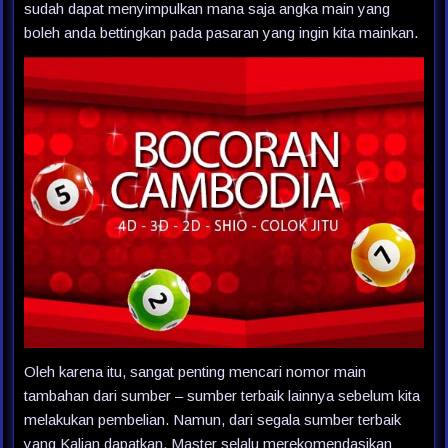
sudah dapat menyimpulkan mana saja angka main yang
boleh anda bettingkan pada pasaran yang ingin kita mainkan.
Oleh karena itu, sangat penting mencari nomor main
tambahan dari sumber – sumber terbaik lainnya sebelum kita
melakukan pembelian. Namun, dari segala sumber terbaik
yang Kalian dapatkan. Master selalu merekomendasikan