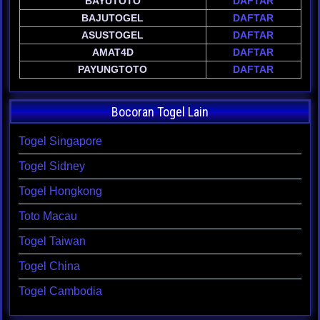
BAYUTOTO
DAFTAR
BAJUTOGEL
DAFTAR
ASUSTOGEL
DAFTAR
AMAT4D
DAFTAR
PAYUNGTOTO
DAFTAR
Bocoran Togel Lain
Togel Singapore
Togel Sidney
Togel Hongkong
Toto Macau
Togel Taiwan
Togel China
Togel Cambodia