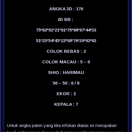
ANGKA 3D : 176
2D BB :
75*82*91*21*91*75*98*97*44*33
51*23*54*43*22*58*76*30*92*63
COLOK BEBAS : 2
COLOK MACAU : 5 – 0
SHIO : HARIMAU
50 – 50 : 6 / 8
EKOR : 2
KEPALA : 7
Untuk angka paten yang kita infokan diatas ini merupakan