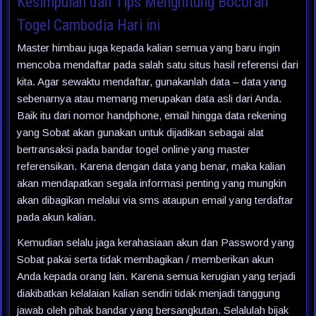
Kesimpulan dan Tips Menghitung Bocoran
Togel Cambodia Hari ini
Master himbau juga kepada kalian semua yang baru ingin
mencoba mendaftar pada salah satu situs hasil referensi dari
kita. Agar sewaktu mendaftar, gunakanlah data – data yang
sebenarnya atau memang merupakan data asli dari Anda.
Baik itu dari nomor handphone, email hingga data rekening
yang Sobat akan gunakan untuk dijadikan sebagai alat
bertransaksi pada bandar togel online yang master
referensikan. Karena dengan data yang benar, maka kalian
akan mendapatkan segala informasi penting yang mungkin
akan dibagikan melalui via sms ataupun email yang terdaftar
pada akun kalian.
Kemudian selalu jaga kerahasiaan akun dan Password yang
Sobat pakai serta tidak membagikan / memberikan akun
Anda kepada orang lain. Karena semua kerugian yang terjadi
diakibatkan kelalaian kalian sendiri tidak menjadi tanggung
jawab oleh pihak bandar yang bersangkutan. Selalulah bijak