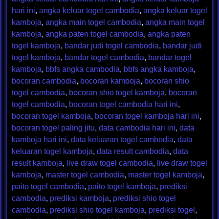
hari ini
,
angka keluar togel cambodia
,
angka keluar togel
kamboja
,
angka main togel cambodia
,
angka main togel
kamboja
,
angka paten togel cambodia
,
angka paten
togel kamboja
,
bandar judi togel cambodia
,
bandar judi
togel kamboja
,
bandar togel cambodia
,
bandar togel
kamboja
,
bbfs angka cambodia
,
bbfs angka kamboja
,
bocoran cambodia
,
bocoran kamboja
,
bocoran shio
togel cambodia
,
bocoran shio togel kamboja
,
bocoran
togel cambodia
,
bocoran togel cambodia hari ini
,
bocoran togel kamboja
,
bocoran togel kamboja hari ini
,
bocoran togel paling jitu
,
data cambodia hari ini
,
data
kamboja hari ini
,
data keluaran togel cambodia
,
data
keluaran togel kamboja
,
data result cambodia
,
data
result kamboja
,
live draw togel cambodia
,
live draw togel
kamboja
,
master togel cambodia
,
master togel kamboja
,
paito togel cambodia
,
paito togel kamboja
,
prediksi
cambodia
,
prediksi kamboja
,
prediksi shio togel
cambodia
,
prediksi shio togel kamboja
,
prediksi togel
,