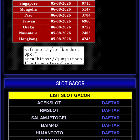
SLOT GACOR
LIST SLOT GACOR
ACEKSLOT
DAFTAR
RMSLOT
DAFTAR
SALAMJPTOGEL
DAFTAR
BAIM4D
DAFTAR
HUJANTOTO
DAFTAR