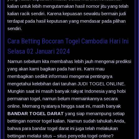
kalian untuk lebih mengutamakan hasil nomor jitu yang telah
kalian racik sendiri. Karena kepuasan sewaktu bermain judi
terdapat pada hasil keputusan yang mendasar pada pilihan
sendiri.
Cara Betting Bocoran Togel Cambodia Hari Ini
Selasa 02 Januari 2024
Namun sebelum kita membahas lebih jauh mengenai prediksi
yang akan kami bagikan pada hari ini. Kami mau
membagikan sedikit informasi mengenai pentingnya
mengetahui kelebihan dari taruhan JUDI TOGEL ONLINE.
Mungkin saat ini masih banyak rakyat Indonesia yang hobi
permainan togel, namun belum memainkannya secara
online. Memang nyatanya hingga saat ini, masih banyak
BANDAR TOGEL DARAT
yang siap menampung setiap
bettingan nomor togel kalian. Namun sudah tahukah Anda,
bahwa para bandar togel darat ini juga telah melakukan
bettingan melalui situs – situs penyedia togel online?