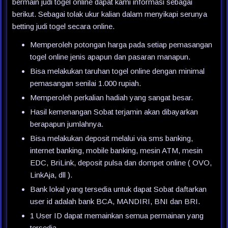
bermain judi togel online dapat kami informasi sebagai
berikut. Sebagai tolak ukur kalian dalam menyikapi serunya
betting judi togel secara online.
Memperoleh potongan harga pada setiap pemasangan
togel online jenis apapun dan pasaran manapun.
Bisa melakukan taruhan togel online dengan minimal
pemasangan senilai 1.000 rupiah.
Memperoleh perkalian hadiah yang sangat besar.
Hasil kemenangan Sobat terjamin akan dibayarkan
berapapun jumlahnya.
Bisa melakukan deposit melalui via sms banking,
internet banking, mobile banking, mesin ATM, mesin
EDC, BriLink, deposit pulsa dan dompet online ( OVO,
LinkAja, dll ).
Bank lokal yang tersedia untuk dapat Sobat daftarkan
user id adalah bank BCA, MANDIRI, BNI dan BRI.
1 User ID dapat memainkan semua permainan yang
tersedia