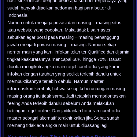
hasil sinkronisasi dengan beberapa sumber terpercaya yang
sudah banyak dijadikan pedoman bagi para bettor di
Indonesia.
Namun untuk menjaga privasi dari masing – masing situs
atau website yang cocokan. Maka tidak bisa master
sebutkan agar porsi pada masing – masing penanggung
jawab menjadi privasi masing – masing. Namun setiap
nomor main yang kami infokan telah ter Qualified dan dijamin
tingkat keakuratannya mencapai 60% hingga 70%. Dapat
dicoba mengikuti angka main togel cambodia yang kami
infokan dengan taruhan yang sedikit terlebih dahulu untuk
membuktikannya terlebih dahulu. Namun master
informasikan kembali, bahwa setiap keberuntungan masing –
masing orang itu tidak sama. Jadi tetaplah memprioritaskan
feeling Anda terlebih dahulu sebelum Anda melakukan
bettingan togel online. Dan jadikanlah bocoran cambodia
master sebagai alternatif terakhir kalian jika Sobat sudah
memang tidak ada angka main untuk dipasang lagi.